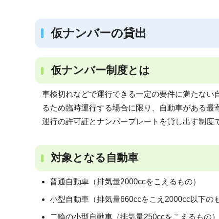
ブ
ナ
仮ナンバーの貸出
ビ
ゲ
ー
仮ナンバー制度とは
シ
ョ
車検切れなどで運行できる一定の要件に満たない
ン
るため臨時運行する場合に限り、自動車がある最
こ
運行の許可証とナンバープレートを貸し出す制度
こ
か
対象となる自動車
ら
普通自動車（排気量2000ccをこえるもの）
小型自動車（排気量660ccをこえ2000cc以下の
二輪の小型自動車（排気量250ccをこえるもの