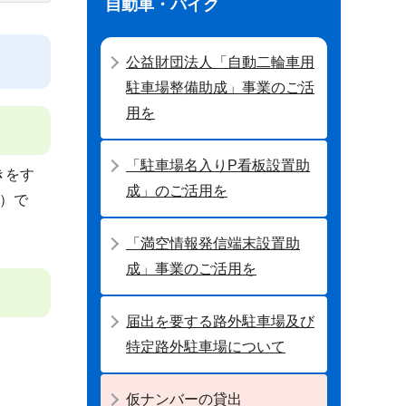
自動車・バイク
公益財団法人「自動二輪車用
駐車場整備助成」事業のご活
用を
「駐車場名入りP看板設置助
きをす
成」のご活用を
）で
「満空情報発信端末設置助
成」事業のご活用を
届出を要する路外駐車場及び
特定路外駐車場について
仮ナンバーの貸出