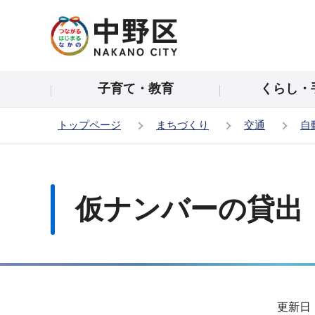
こ
の
ペ
ー
子育て・教育
くらし・
ジ
の
トップページ
まちづくり
交通
自
先
頭
本
で
文
す
こ
仮ナンバーの貸出
こ
か
ら
サ
更新日：