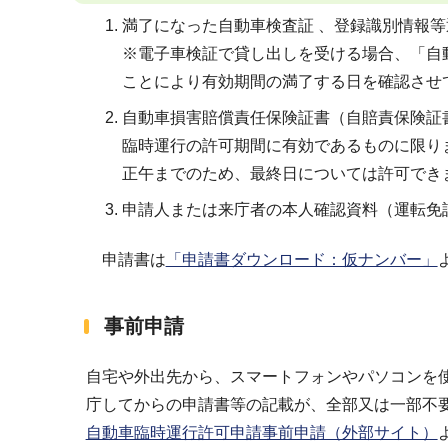
満了になった自動車検査証 、登録識別情報
※電子車検証で貸し出しを受ける場合、「自
ことにより有効期間の満了する日を確認させ
自動車損害賠償責任保険証書（自賠責保険証
臨時運行の許可期間に有効であるものに限り
正午までのため、最終日については許可でき
申請人または来庁者の本人確認資料（運転免
申請書は
「申請書ダウンロード：仮ナンバー」
事前申請
自宅や外出先から、スマートフォンやパソコンを
庁してからの申請書等の記載が、全部又は一部不
自動車臨時運行許可申請事前申請（外部サイト）