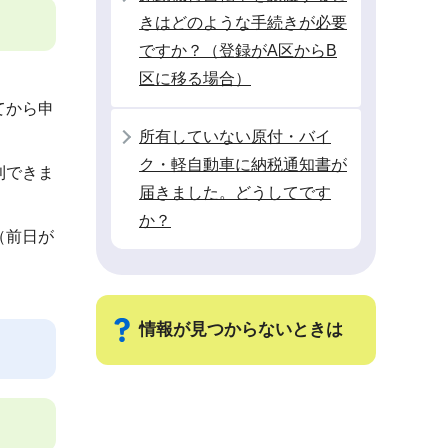
きはどのような手続きが必要
ですか？（登録がA区からB
区に移る場合）
てから申
所有していない原付・バイ
ク・軽自動車に納税通知書が
則できま
届きました。どうしてです
か？
（前日が
情報が見つからないときは
サ
ブ