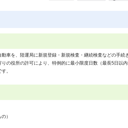
自動車を、陸運局に新規登録・新規検査・継続検査などの手続
寄りの役所の許可により、特例的に最小限度日数（最長5日以内
です。
もの）
）