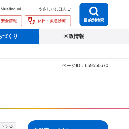
Multilingual
やさしいにほんご
目的別検索
・安全情報
休日・救急診療
ちづくり
区政情報
ページID：
659550670