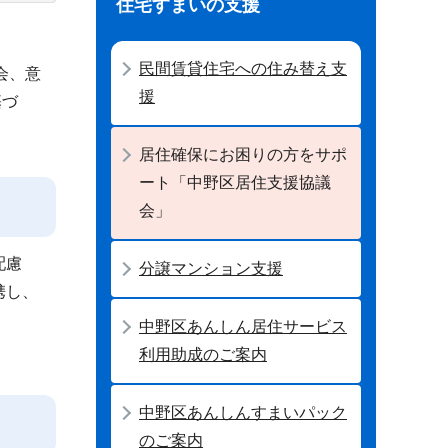
住宅すまいの支援
民間賃貸住宅への住み替え支
会、意
援
基づ
居住確保にお困りの方をサポ
ート「中野区居住支援協議
会」
配慮
分譲マンション支援
携し、
。
中野区あんしん居住サービス
利用助成のご案内
中野区あんしんすまいパック
のご案内