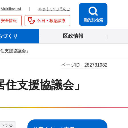
Multilingual
やさしいにほんご
目的別検索
・安全情報
休日・救急診療
ちづくり
区政情報
居住支援協議会」
ページID：
282731982
居住支援協議会」