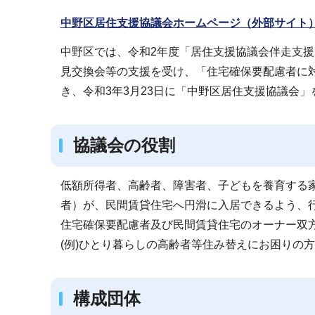
ブ
中野区居住支援協議会ホームページ
（外部サイト
ナ
ビ
中野区では、令和2年度「居住支援協議会伴走支援
ゲ
見交換会等の支援を受け、「住宅確保要配慮者に対
ー
き、令和3年3月23日に「中野区居住支援協議会
シ
ョ
協議会の役割
ン
こ
こ
低額所得者、高齢者、障害者、子どもを養育する
か
者）が、民間賃貸住宅へ円滑に入居できるよう、
ら
住宅確保要配慮者及び民間賃貸住宅のオーナー双
(例)ひとり暮らしの高齢者等住み替えにお困りの
構成団体