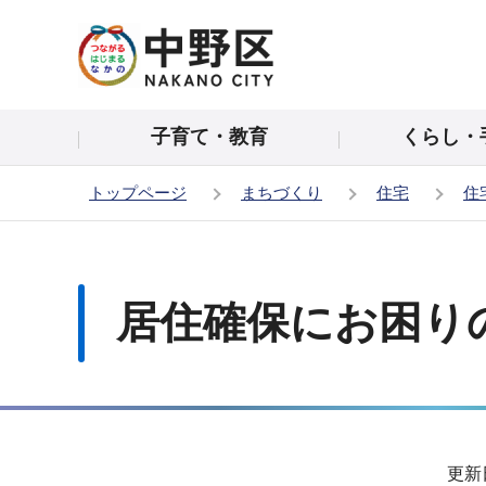
こ
の
ペ
ー
子育て・教育
くらし・
ジ
の
トップページ
まちづくり
住宅
住
先
頭
本
で
文
す
こ
居住確保にお困り
こ
か
ら
サ
更新