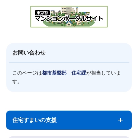
お問い合わせ
このページは
都市基盤部 住宅課
が担当していま
す。
サ
本
ブ
文
住宅すまいの支援
ナ
こ
ビ
こ