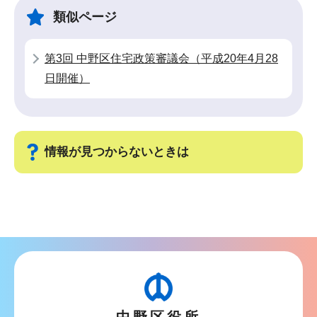
ゲ
ま
類似ページ
ー
で
シ
第3回 中野区住宅政策審議会（平成20年4月28
ョ
日開催）
ン
こ
こ
か
情報が見つからないときは
ら
サ
ブ
ナ
ビ
ゲ
ー
シ