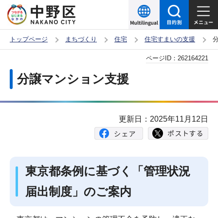
こ
の
ペ
トップページ
まちづくり
住宅
住宅すまいの支援
ー
本
ページID：
262164221
ジ
文
の
分譲マンション支援
こ
先
こ
頭
か
で
更新日：2025年11月12日
ら
す
東京都条例に基づく「管理状況
届出制度」のご案内