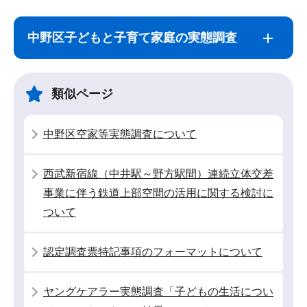
サ
本
ブ
文
中野区子どもと子育て家庭の実態調査
ナ
こ
ビ
こ
ゲ
ま
類似ページ
ー
で
シ
中野区空家等実態調査について
ョ
ン
西武新宿線（中井駅～野方駅間）連続立体交差
こ
事業に伴う鉄道上部空間の活用に関する検討に
こ
ついて
か
ら
認定調査票特記事項のフォーマットについて
ヤングケアラー実態調査「子どもの生活につい