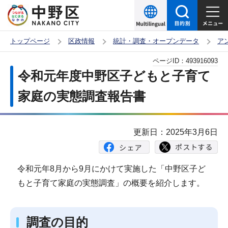
こ
の
ペ
トップページ
区政情報
統計・調査・オープンデータ
ア
ー
本
ページID：
493916093
ジ
文
令和元年度中野区子どもと子育て
の
こ
先
家庭の実態調査報告書
こ
頭
か
で
ら
更新日：2025年3月6日
す
令和元年8月から9月にかけて実施した「中野区子ど
もと子育て家庭の実態調査」の概要を紹介します。
調査の目的