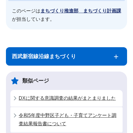
このページは
まちづくり推進部 まちづくり計画課
が担当しています。
サ
本
ブ
文
西武新宿線沿線まちづくり
ナ
こ
ビ
こ
ゲ
ま
類似ページ
ー
で
シ
DXに関する意識調査の結果がまとまりました
ョ
ン
令和5年度中野区子ども・子育てアンケート調
こ
査結果報告書について
こ