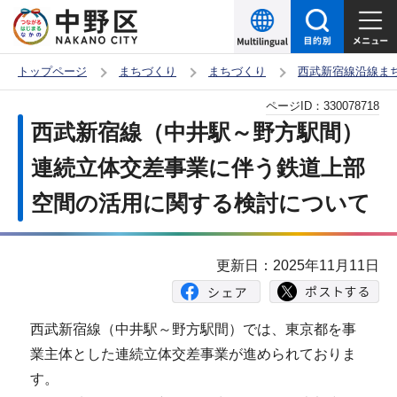
こ
の
ペ
トップページ
まちづくり
まちづくり
西武新宿線沿線ま
ー
本
ページID：
330078718
ジ
文
西武新宿線（中井駅～野方駅間）
の
こ
先
連続立体交差事業に伴う鉄道上部
こ
頭
空間の活用に関する検討について
か
で
ら
す
更新日：2025年11月11日
西武新宿線（中井駅～野方駅間）では、東京都を事
業主体とした連続立体交差事業が進められておりま
す。