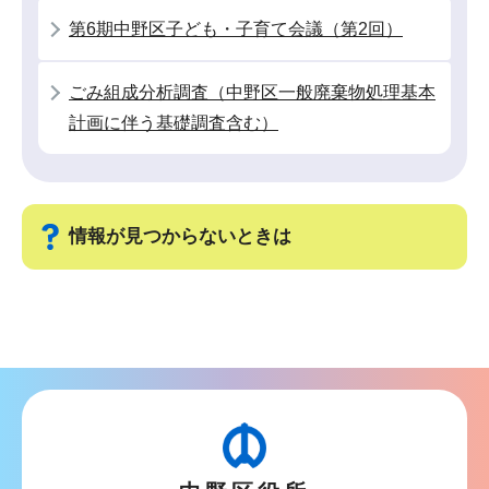
か
第6期中野区子ども・子育て会議（第2回）
ら
ごみ組成分析調査（中野区一般廃棄物処理基本
計画に伴う基礎調査含む）
情報が見つからないときは
サ
ブ
ナ
ビ
ゲ
ー