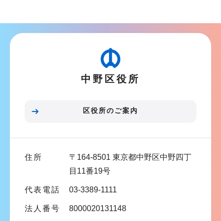
ョ
ブ
ン
ナ
こ
ビ
こ
ゲ
か
ー
ら
中野区役所
シ
ョ
ン
区役所のご案内
こ
こ
ま
住所
〒164-8501 東京都中野区中野四丁
で
目11番19号
代表電話
03-3389-1111
法人番号
8000020131148