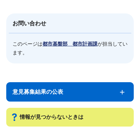
お問い合わせ
このページは
都市基盤部 都市計画課
が担当してい
ます。
サ
本
ブ
文
意見募集結果の公表
ナ
こ
ビ
こ
ゲ
ま
情報が見つからないときは
ー
で
シ
サ