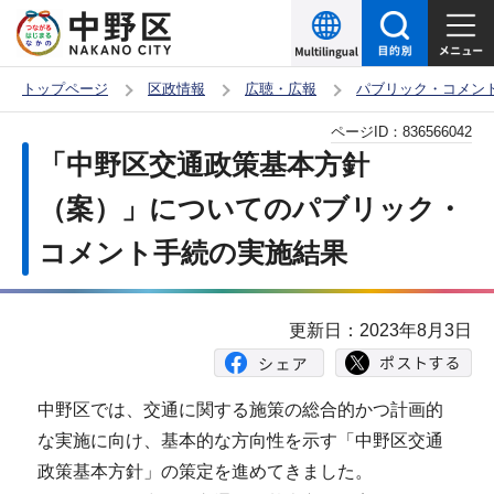
こ
の
ペ
トップページ
区政情報
広聴・広報
パブリック・コメン
ー
本
ページID：
836566042
ジ
文
「中野区交通政策基本方針
の
こ
先
（案）」についてのパブリック・
こ
頭
コメント手続の実施結果
か
で
ら
す
更新日：2023年8月3日
中野区では、交通に関する施策の総合的かつ計画的
な実施に向け、基本的な方向性を示す「中野区交通
政策基本方針」の策定を進めてきました。