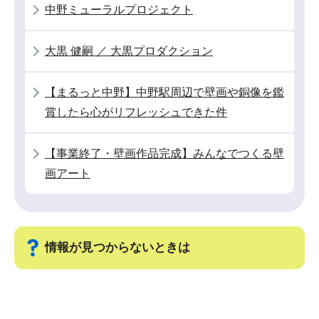
シ
中野ミューラルプロジェクト
ョ
ン
大黒 健嗣 ／ 大黒プロダクション
こ
こ
【まるっと中野】中野駅周辺で壁画や銅像を鑑
か
賞したら心がリフレッシュできた件
ら
【事業終了・壁画作品完成】みんなでつくる壁
画アート
情報が見つからないときは
サ
ブ