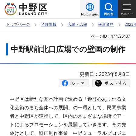
こ
の
ペ
トップページ
区政情報
広聴・広報
報道資料
202
ー
本
ページID：
477323437
ジ
文
の
中野駅前北口広場での壁画の制作
こ
先
こ
頭
か
で
更新日：2023年8月3日
ら
す
中野区は新たな基本計画で進める「遊び心あふれる文
化芸術のまち全体への展開」の一環として、民間事業
者と中野区が連携して、区内のさまざまな場所でアー
トによるプロモーションを展開していきます。その先
駆けとして、壁画制作事業「中野ミューラルプロジェ