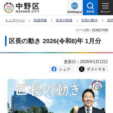
こ
の
ペ
トップページ
区政情報
区長の部屋
区長の動き
20
ー
本
ページID：
624927408
ジ
文
の
区長の動き 2026(令和8)年 1月分
こ
先
こ
頭
か
で
更新日：2026年2月12日
ら
す