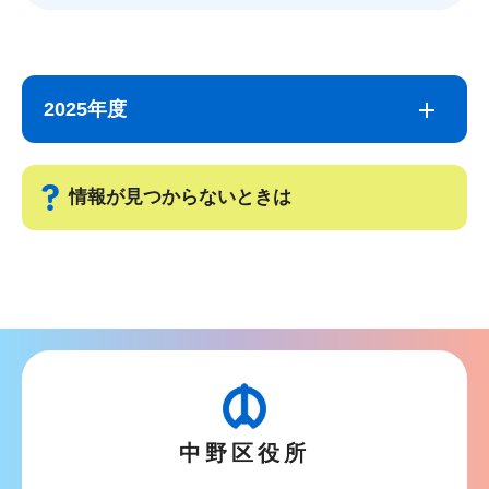
サ
本
ブ
文
2025年度
ナ
こ
ビ
こ
ゲ
ま
情報が見つからないときは
ー
で
シ
サ
ョ
ブ
ン
ナ
こ
ビ
こ
ゲ
か
ー
ら
中野区役所
シ
ョ