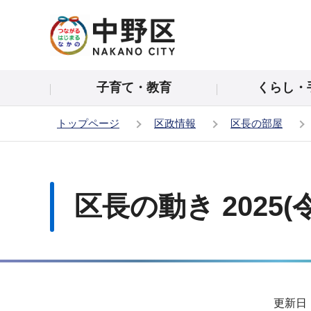
こ
の
ペ
ー
子育て・教育
くらし・
ジ
の
トップページ
区政情報
区長の部屋
先
頭
本
で
文
す
こ
区長の動き 2025(
こ
か
ら
サ
更新日：