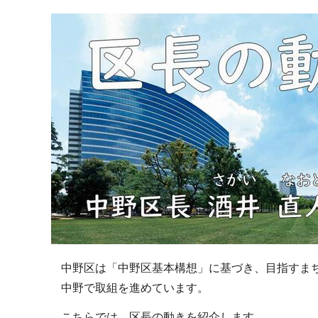
ブ
ナ
ビ
ゲ
ー
シ
ョ
ン
こ
こ
か
ら
中野区は「中野区基本構想」に基づき、目指すま
中野で取組を進めています。
こちらでは、区長の動きを紹介します。