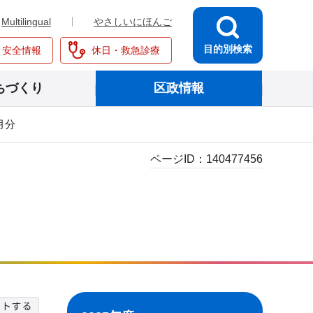
Multilingual
やさしいにほんご
目的別検索
・安全情報
休日・救急診療
ちづくり
区政情報
1月分
ページID：
140477456