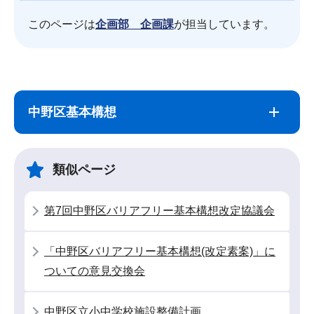
このページは
企画部 企画課
が担当しています。
サ
本
ブ
文
中野区基本構想
ナ
こ
ビ
こ
ゲ
ま
類似ページ
ー
で
シ
第7回中野区バリアフリー基本構想改定協議会
ョ
ン
「中野区バリアフリー基本構想(改定素案)」に
こ
ついての意見交換会
こ
か
中野区立小中学校施設整備計画