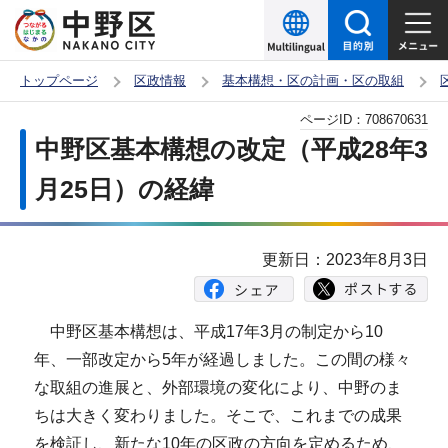
こ
の
ペ
トップページ
区政情報
基本構想・区の計画・区の取組
ー
本
ページID：
708670631
ジ
文
中野区基本構想の改定（平成28年3
の
こ
先
月25日）の経緯
こ
頭
か
で
ら
更新日：2023年8月3日
す
中野区基本構想は、平成17年3月の制定から10
年、一部改定から5年が経過しました。この間の様々
な取組の進展と、外部環境の変化により、中野のま
ちは大きく変わりました。そこで、これまでの成果
を検証し、新たな10年の区政の方向を定めるため、