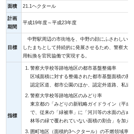
面積
21.1ヘクタール
計画
平成19年度～平成23年度
期間
中野駅周辺の市街地を、中野の顔にふさわしい、
目標
したまちとして持続的に発展させるため、警察大学
用転換を官民協働で実現する。
警察大学校等跡地地区の都市基盤整備率
区域面積に対する整備された都市基盤面積の割
認定区道、都市公園のほか、認定外道路、私道
警察大学校等跡地地区のみどり率
東京都の「みどりの新戦略ガイドライン（平成1
で、従来の「緑被率」に「河川等の水面の占め
指標
林等の緑で覆われていない面積の割合」を加え
囲町地区（面積約3ヘクタール）の不燃領域率