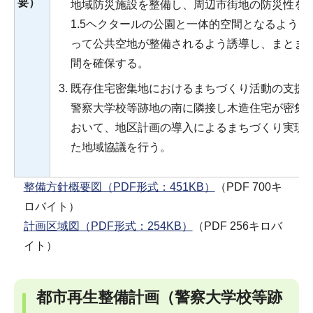
要）
地域防災施設を整備し、周辺市街地の防災性を
1.5ヘクタールの公園と一体的空間となるよう
って公共空地が整備されるよう誘導し、まとま
間を確保する。
既存住宅密集地におけるまちづくり活動の支援
警察大学校等跡地の南に隣接し木造住宅が密集
おいて、地区計画の導入によるまちづくり実現
た地域協議を行う。
整備方針概要図（PDF形式：451KB）
（PDF 700キ
ロバイト）
計画区域図（PDF形式：254KB）
（PDF 256キロバ
イト）
都市再生整備計画（警察大学校等跡