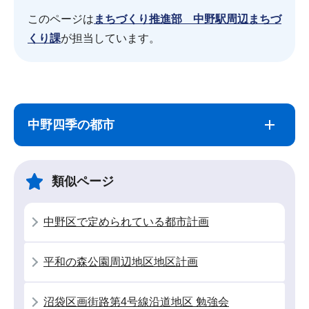
このページは
まちづくり推進部 中野駅周辺まちづ
くり課
が担当しています。
サ
本
ブ
文
中野四季の都市
ナ
こ
ビ
こ
ゲ
ま
類似ページ
ー
で
シ
中野区で定められている都市計画
ョ
ン
平和の森公園周辺地区地区計画
こ
こ
沼袋区画街路第4号線沿道地区 勉強会