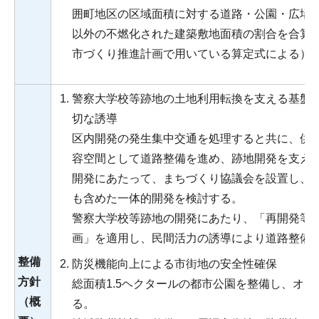
囲町地区の区域面積に対する道路・公園・広場
以外の不燃化された建築敷地面積の割合を合算
市づくり推進計画で用いている算定式による）
警察大学校等跡地の土地利用転換を支える基盤
切な誘導
区内開発の発生集中交通を処理すると共に、供
容空間として道路整備を進め、跡地開発を支え
開発にあたって、まちづくり協議会を設置し、
も含めた一体的開発を検討する。
警察大学校等跡地の開発にあたり、「再開発等
画」を適用し、民間活力の誘導により道路整備
整備
防災機能向上による市街地の安全性確保
方針
総面積1.5ヘクタールの都市公園を整備し、オ
（概
る。