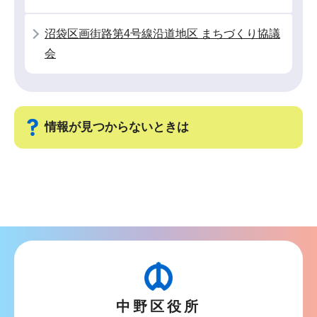
か
ら
沼袋区画街路第4号線沿道地区 まちづくり協議
会
情報が見つからないときは
サ
ブ
ナ
ビ
ゲ
ー
シ
中野区役所
ョ