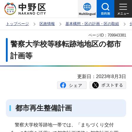
こ
の
ペ
トップページ
区政情報
基本構想・区の計画・区の取組
ー
本
ページID：
709943381
ジ
文
警察大学校等移転跡地地区の都市
の
こ
先
計画等
こ
頭
か
で
ら
更新日：2023年8月3日
す
都市再生整備計画
警察大学校等跡地一帯では、「まちづくり交付