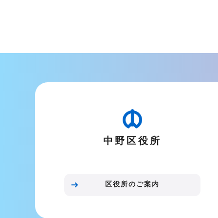
本
文
こ
こ
ま
で
中野区役所
区役所のご案内