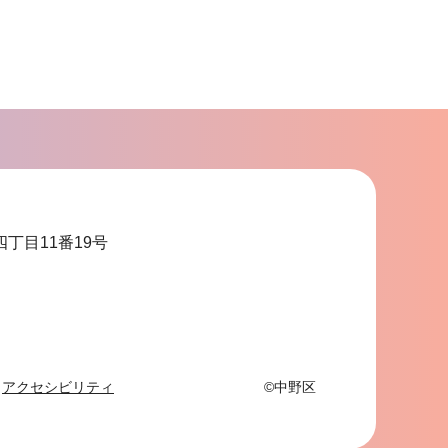
サ
ブ
ナ
ビ
ゲ
ー
シ
ョ
四丁目11番19号
ン
こ
こ
ま
で
アクセシビリティ
©中野区