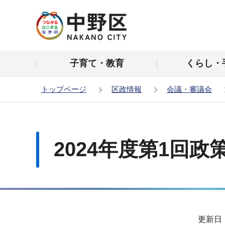
こ
の
ペ
ー
子育て・教育
くらし・
ジ
の
トップページ
区政情報
会議・審議会
先
頭
本
で
文
す
こ
2024年度第1回政
こ
か
ら
サ
更新日：