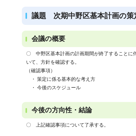
ブ
ナ
議題 次期中野区基本計画の策
ビ
ゲ
ー
会議の概要
シ
〇 中野区基本計画の計画期間が終了することに伴
ョ
いて、方針を確認する。
ン
（確認事項）
こ
・ 策定に係る基本的な考え方
こ
・ 今後のスケジュール
か
ら
今後の方向性・結論
〇 上記確認事項について了承する。