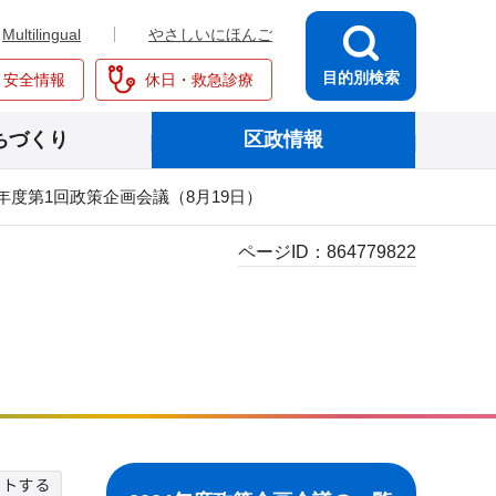
Multilingual
やさしいにほんご
目的別検索
・安全情報
休日・救急診療
ちづくり
区政情報
24年度第1回政策企画会議（8月19日）
ページID：
864779822