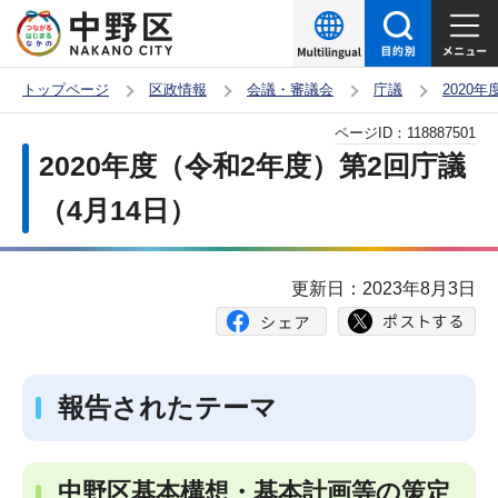
こ
の
ペ
トップページ
区政情報
会議・審議会
庁議
2020
ー
本
ページID：
118887501
ジ
文
2020年度（令和2年度）第2回庁議
の
こ
先
（4月14日）
こ
頭
か
で
ら
更新日：2023年8月3日
す
報告されたテーマ
中野区基本構想・基本計画等の策定