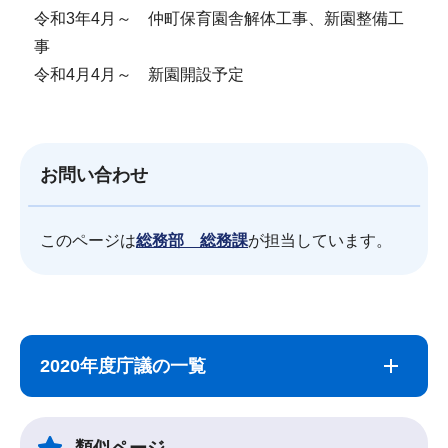
令和3年4月～ 仲町保育園舎解体工事、新園整備工
事
令和4月4月～ 新園開設予定
お問い合わせ
このページは
総務部 総務課
が担当しています。
サ
本
ブ
文
2020年度庁議の一覧
ナ
こ
ビ
こ
ゲ
ま
類似ページ