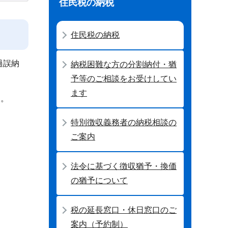
住民税の納税
住民税の納税
過誤納
納税困難な方の分割納付・猶
予等のご相談をお受けしてい
ます
）。
特別徴収義務者の納税相談の
ご案内
法令に基づく徴収猶予・換価
の猶予について
税の延長窓口・休日窓口のご
案内（予約制）