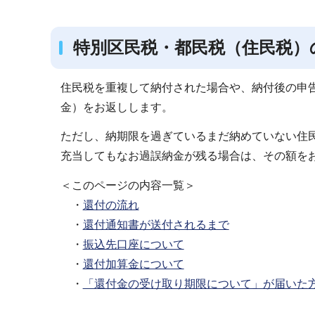
ブ
ナ
特別区民税・都民税（住民税）
ビ
ゲ
ー
住民税を重複して納付された場合や、納付後の申
シ
金）をお返しします。
ョ
ただし、納期限を過ぎているまだ納めていない住民
ン
充当してもなお過誤納金が残る場合は、その額を
こ
こ
＜このページの内容一覧＞
か
・
還付の流れ
ら
・
還付通知書が送付されるまで
・
振込先口座について
・
還付加算金について
・
「還付金の受け取り期限について」が届いた