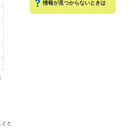
情報が見つからないときは
サ
ブ
ナ
ビ
ゲ
ー
シ
年
ョ
ン
こ
こ
ま
ことと
で