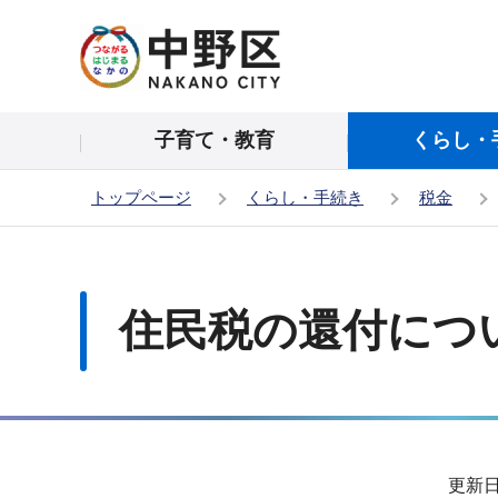
こ
の
ペ
ー
子育て・教育
くらし・
ジ
の
トップページ
くらし・手続き
税金
先
頭
本
で
文
す
こ
住民税の還付につ
こ
か
ら
サ
更新日