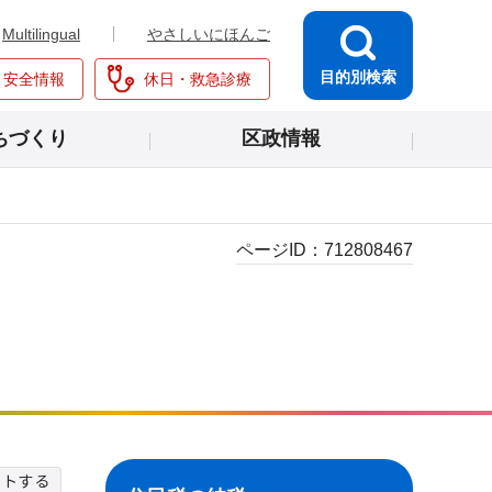
Multilingual
やさしいにほんご
目的別検索
・安全情報
休日・救急診療
ちづくり
区政情報
ページID：
712808467