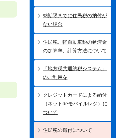
納期限までに住民税の納付が
ない場合
住民税、軽自動車税の延滞金
の加算率、計算方法について
「地方税共通納税システム」
のご利用を
クレジットカードによる納付
（ネットdeモバイルレジ）に
ついて
住民税の還付について