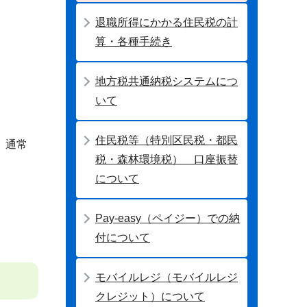
退職所得にかかる住民税の計
算・各種手続き
地方税共通納税システムにつ
いて
住民税等（特別区民税・都民
、通常
税・森林環境税） 口座振替
について
Pay-easy（ペイジー）での納
付について
モバイルレジ（モバイルレジ
クレジット）について