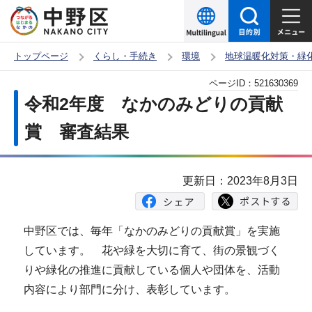
こ
の
ペ
トップページ
くらし・手続き
環境
地球温暖化対策・緑
ー
本
ページID：
521630369
ジ
文
令和2年度 なかのみどりの貢献
の
こ
先
賞 審査結果
こ
頭
か
で
ら
更新日：2023年8月3日
す
中野区では、毎年「なかのみどりの貢献賞」を実施
しています。 花や緑を大切に育て、街の景観づく
りや緑化の推進に貢献している個人や団体を、活動
内容により部門に分け、表彰しています。