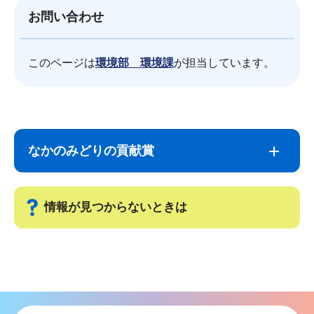
お問い合わせ
このページは
環境部 環境課
が担当しています。
サ
本
ブ
文
なかのみどりの貢献賞
ナ
こ
ビ
こ
ゲ
ま
情報が見つからないときは
ー
で
シ
サ
ョ
ブ
ン
ナ
こ
ビ