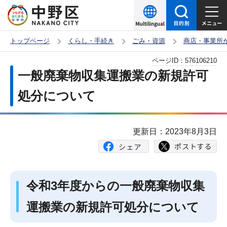
こ
の
ペ
トップページ
くらし・手続き
ごみ・資源
商店・事業所
ー
本
ページID：
576106210
ジ
文
一般廃棄物収集運搬業の新規許可
の
こ
先
処分について
こ
頭
か
で
ら
更新日：2023年8月3日
す
令和3年度からの一般廃棄物収集
運搬業の新規許可処分について