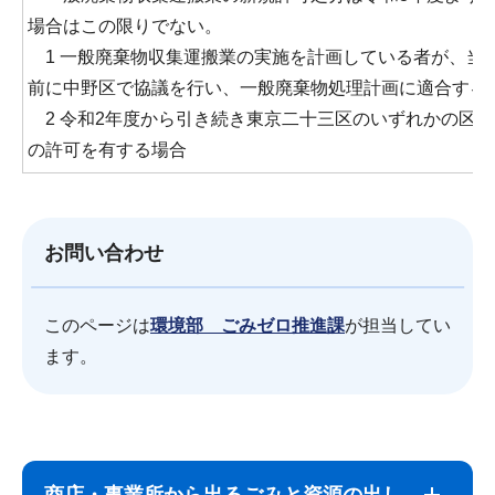
場合はこの限りでない。
1 一般廃棄物収集運搬業の実施を計画している者が、当
前に中野区で協議を行い、一般廃棄物処理計画に適合する
2 令和2年度から引き続き東京二十三区のいずれかの区
の許可を有する場合
お問い合わせ
このページは
環境部 ごみゼロ推進課
が担当してい
ます。
サ
本
ブ
文
商店・事業所から出るごみと資源の出し