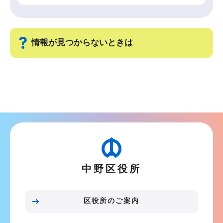
情報が見つからないときは
サ
ブ
ナ
ビ
ゲ
ー
シ
中野区役所
ョ
ン
こ
区役所のご案内
こ