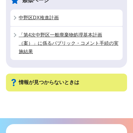
類似ページ
ー
で
シ
中野区DX推進計画
ョ
ン
「第4次中野区一般廃棄物処理基本計画
こ
（案）」に係るパブリック・コメント手続の実
こ
施結果
か
ら
情報が見つからないときは
サ
ブ
ナ
ビ