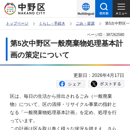
こ
の
ペ
トップページ
くらし・手続き
ごみ・資源
第5次中野区
ー
本
ページID：
387262580
ジ
文
第5次中野区一般廃棄物処理基本計
の
こ
先
画の策定について
こ
頭
か
で
ら
更新日：2026年4月17日
す
区は、毎日の生活から排出されるごみ（一般廃棄
物）について、区の清掃・リサイクル事業の指針と
なる「一般廃棄物処理基本計画」を定め、処理を行
っています。
この計画は区を取り巻く様々な状況を踏まえ、さら