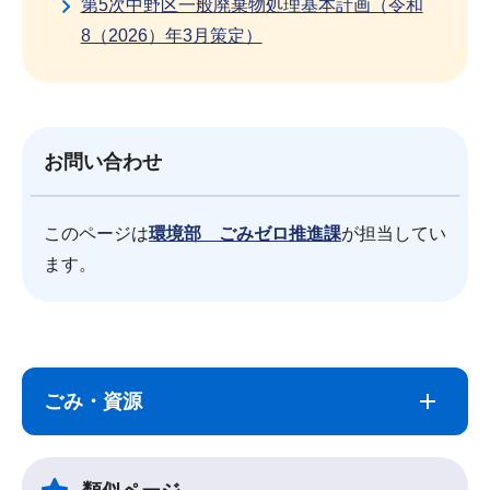
第5次中野区一般廃棄物処理基本計画（令和
8（2026）年3月策定）
お問い合わせ
このページは
環境部 ごみゼロ推進課
が担当してい
ます。
サ
本
ブ
文
ごみ・資源
ナ
こ
ビ
こ
ゲ
ま