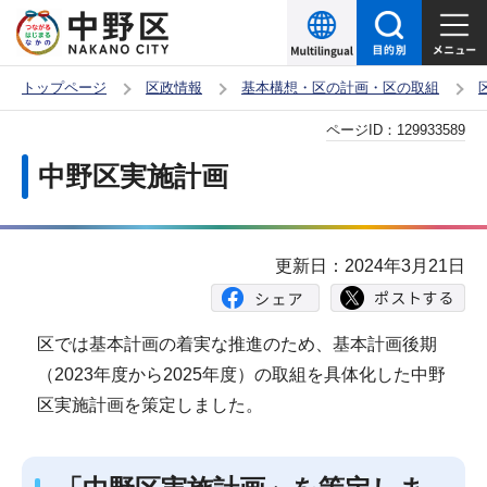
こ
の
ペ
トップページ
区政情報
基本構想・区の計画・区の取組
ー
本
ページID：
129933589
ジ
文
の
中野区実施計画
こ
先
こ
頭
か
で
更新日：2024年3月21日
ら
す
区では基本計画の着実な推進のため、基本計画後期
（2023年度から2025年度）の取組を具体化した中野
区実施計画を策定しました。