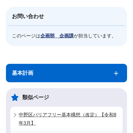
お問い合わせ
このページは
企画部 企画課
が担当しています。
サ
本
ブ
文
基本計画
ナ
こ
ビ
こ
ゲ
ま
類似ページ
ー
で
シ
中野区バリアフリー基本構想（改定）【令和8
ョ
年3月】
ン