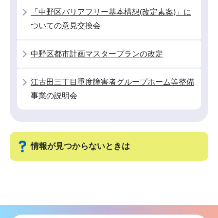
こ
「中野区バリアフリー基本構想(改定素案)」に
こ
ついての意見交換会
か
ら
中野区都市計画マスタープランの改定
江古田三丁目重度障害者グループホーム等整備
事業の説明会
情報が見つからないときは
サ
ブ
ナ