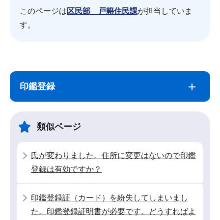
このページは
区民部 戸籍住民課
が担当していま
す。
サ
本
ブ
文
印鑑登録
ナ
こ
ビ
こ
ゲ
ま
類似ページ
ー
で
シ
氏が変わりました。住所に変更はないので印鑑
ョ
登録は有効ですか？
ン
こ
印鑑登録証（カード）を紛失してしまいまし
こ
た。印鑑登録証明書が必要です。どうすればよ
か