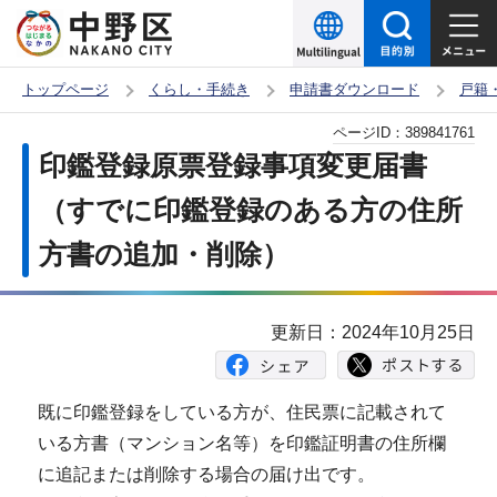
こ
の
ペ
トップページ
くらし・手続き
申請書ダウンロード
戸籍
ー
本
ページID：
389841761
ジ
文
印鑑登録原票登録事項変更届書
の
こ
先
（すでに印鑑登録のある方の住所
こ
頭
方書の追加・削除）
か
で
ら
す
更新日：2024年10月25日
既に印鑑登録をしている方が、住民票に記載されて
いる方書（マンション名等）を印鑑証明書の住所欄
に追記または削除する場合の届け出です。