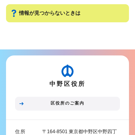
ビ
こ
ゲ
ま
情報が見つからないときは
ー
で
シ
サ
ョ
ブ
ン
ナ
こ
ビ
こ
ゲ
か
ー
ら
中野区役所
シ
ョ
ン
区役所のご案内
こ
こ
ま
住所
〒164-8501 東京都中野区中野四丁
で