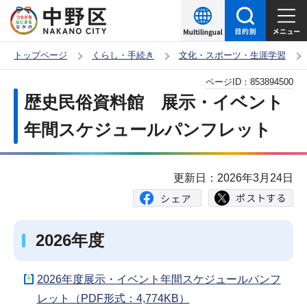
こ
の
ペ
トップページ
くらし・手続き
文化・スポーツ・生涯学習
ー
本
ページID：
853894500
ジ
文
歴史民俗資料館 展示・イベント
の
こ
先
年間スケジュールパンフレット
こ
頭
か
で
ら
更新日：2026年3月24日
す
2026年度
2026年度展示・イベント年間スケジュールパンフ
レット（PDF形式：4,774KB）