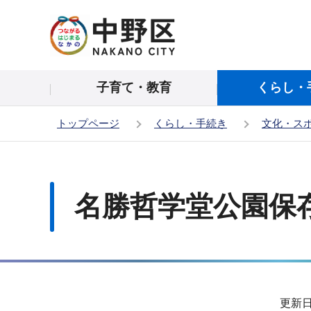
こ
の
ペ
ー
子育て・教育
くらし・
ジ
の
トップページ
くらし・手続き
文化・ス
先
頭
本
で
文
す
こ
名勝哲学堂公園保
こ
か
ら
サ
更新日