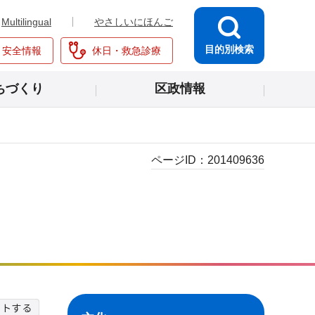
Multilingual
やさしいにほんご
目的別検索
・安全情報
休日・救急診療
ちづくり
区政情報
ページID：
201409636