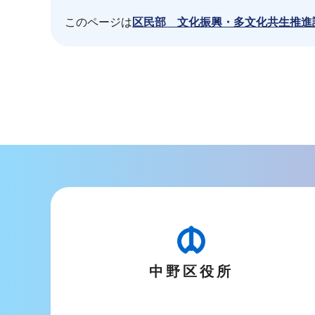
このページは
区民部 文化振興・多文化共生推進
本
文
こ
こ
ま
で
中野区役所