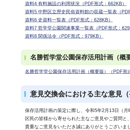
資料4 有料施設の利用状況（PDF形式：662KB）
資料5 中野区立歴史民俗資料館の収蔵一覧表（PDF形
資料6 史資料一覧表（PDF形式：628KB）
資料7 哲学堂公園関連事業一覧表（PDF形式：629
資料8 関係法令（PDF形式：979KB）
名勝哲学堂公園保存活用計画（概
名勝哲学堂公園保存活用計画（概要版）（PDF形式：
意見交換会における主な意見（
保存活用計画の策定に際し、令和5年2月13日（
区民の皆様から寄せられた主なご意見やご質問と
貴重なご意見をいただき誠にありがとうございま