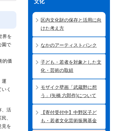
文化
区内文化財の保存と活用に向
けた考え方
世界を
公園で
なかのアーティストバンク
術的価
子ども・若者を対象とした文
化・芸術の取組
、運
モザイク壁画「武蔵野に想
ていく
う」(矢橋 六郎作)について
存、活
【寄付受付中】中野区子ど
区民、
も・若者文化芸術振興基金
意見を