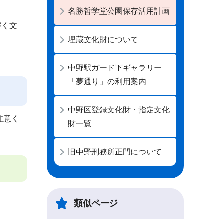
名勝哲学堂公園保存活用計画
づく文
埋蔵文化財について
中野駅ガード下ギャラリー
「夢通り」の利用案内
中野区登録文化財・指定文化
注意く
財一覧
旧中野刑務所正門について
類似ページ