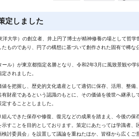
策定しました
東洋大学）の創立者、井上円了博士が精神修養の場として哲学
したものであり、円了の構想に基づいて創作された固有で稀な
クタール）が東京都指定名勝となり、令和2年3月に風致景観や学
指定されました。
価値を把握し、歴史的文化遺産として適切に保存、活用、整備
共有財産であるという認識のもとに、その価値を後世へ継承し
策定することとしました。
り組んできた保存や修復、復元などの成果を踏まえ、今後の保
を示すことを目的としております。策定にあたっては学識者、
画検討委員会」を設置して議論を重ねたほか、皆様から広くご