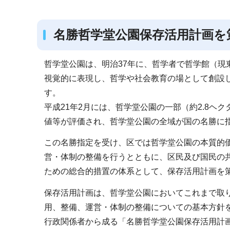
ブ
ナ
名勝哲学堂公園保存活用計画を
ビ
ゲ
ー
哲学堂公園は、明治37年に、哲学者で哲学館（現
シ
視覚的に表現し、哲学や社会教育の場として創設
ョ
す。
ン
平成21年2月には、哲学堂公園の一部（約2.8ヘ
こ
値等が評価され、哲学堂公園の全域が国の名勝に
こ
この名勝指定を受け、区では哲学堂公園の本質的
か
営・体制の整備を行うとともに、区民及び国民の
ら
ための総合的措置の体系として、保存活用計画を
保存活用計画は、哲学堂公園においてこれまで取
用、整備、運営・体制の整備についての基本方針
行政関係者から成る「名勝哲学堂公園保存活用計