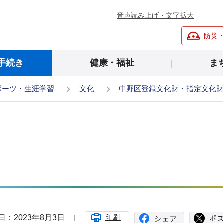
音声読み上げ・文字拡大
防災
手続き
健康・福祉
ま
ポーツ・生涯学習
文化
中野区登録文化財・指定文化
日：2023年8月3日
印刷