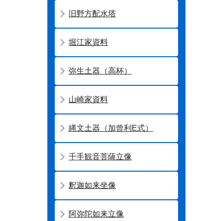
旧野方配水塔
堀江家資料
弥生土器（高杯）
山崎家資料
縄文土器（加曾利E式）
千手観音菩薩立像
釈迦如来坐像
阿弥陀如来立像