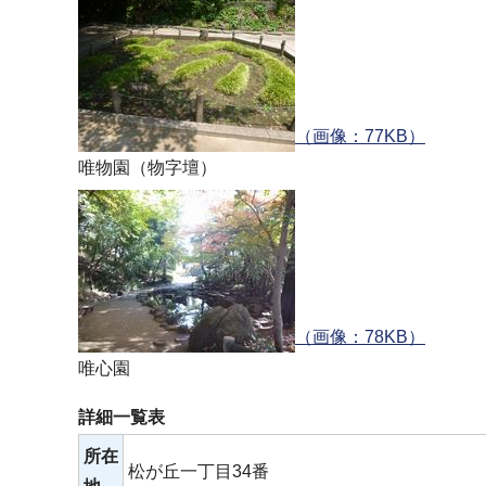
（画像：77KB）
唯物園（物字壇）
（画像：78KB）
唯心園
詳細一覧表
所在
松が丘一丁目34番