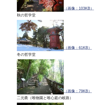
（画像：103KB）
秋の哲学堂
（画像：61KB）
冬の哲学堂
（画像：79KB）
二元衢（唯物園と唯心庭の岐路）