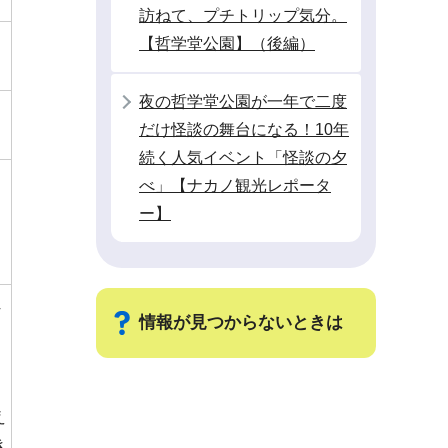
訪ねて、プチトリップ気分。
【哲学堂公園】（後編）
夜の哲学堂公園が一年で二度
だけ怪談の舞台になる！10年
続く人気イベント「怪談の夕
べ」【ナカノ観光レポータ
ー】
れ
情報が見つからないときは
サ
え
ブ
き
ナ