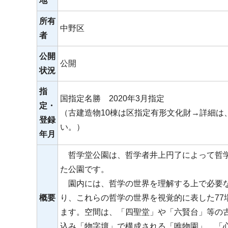
地
所有
中野区
者
公開
公開
状況
指
国指定名勝 2020年3月指定
定・
（古建造物10棟は区指定有形文化財→詳細は
登録
い。）
年月
哲学堂公園は、哲学者井上円了によって哲学を
た公園です。
園内には、哲学の世界を理解する上で必要な
概要
り、これらの哲学の世界を視覚的に表した77
ます。空間は、「四聖堂」や「六賢台」等の
込み「物字壇」で構成される「唯物園」、「