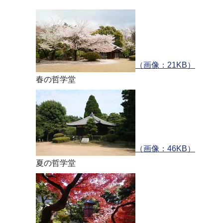
ブ
ナ
ビ
ゲ
ー
（画像：21KB）
シ
春の哲学堂
ョ
ン
こ
こ
か
（画像：46KB）
ら
夏の哲学堂