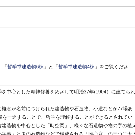
、「
哲学堂建造物6棟
」と「
哲学堂建造物4棟
」をご覧くださ
中心とした精神修養をめざして明治37年(1904）に建てら
概念が名前につけられた建造物や石造物、小道などが77場あ
場を一巡することで、哲学を理解することができるとされてい
古建造物を中心とした「時空岡」、様々な石造物や物の字の植
心字池」と鬼の石造物などで構成される「唯心庭」の三つに大