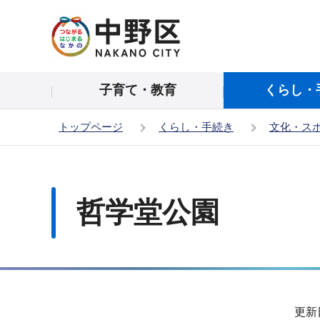
こ
の
ペ
ー
子育て・教育
くらし・
ジ
の
トップページ
くらし・手続き
文化・ス
先
頭
本
で
文
す
こ
哲学堂公園
こ
か
ら
サ
更新