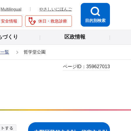
Multilingual
やさしいにほんご
目的別検索
・安全情報
休日・救急診療
ちづくり
区政情報
財一覧
哲学堂公園
ページID：
359627013