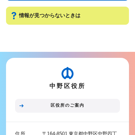
ビ
こ
ゲ
ま
情報が見つからないときは
ー
で
シ
サ
ョ
ブ
ン
ナ
こ
ビ
こ
ゲ
か
ー
ら
中野区役所
シ
ョ
ン
区役所のご案内
こ
こ
ま
住所
〒164-8501 東京都中野区中野四丁