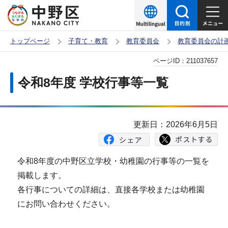
こ
の
ペ
トップページ
子育て・教育
教育委員会
教育委員会の計
ー
本
ページID：
211037657
ジ
文
の
令和8年度 学校行事等一覧
こ
先
こ
頭
か
で
更新日：2026年6月5日
ら
す
令和8年度の中野区立学校・幼稚園の行事等の一覧を
掲載します。
各行事についての詳細は、直接各学校または幼稚園
にお問い合わせください。