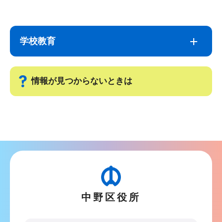
サ
本
ブ
文
学校教育
ナ
こ
ビ
こ
ゲ
ま
情報が見つからないときは
ー
で
シ
サ
ョ
ブ
ン
ナ
こ
ビ
こ
ゲ
か
ー
ら
中野区役所
シ
ョ