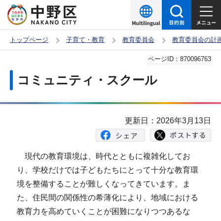
こ
の
ペ
トップページ
子育て・教育
教育委員会
教育委員会の計
ー
本
ページID：
870096763
ジ
文
の
コミュニティ・スクール
こ
先
こ
頭
か
で
更新日：2026年3月13日
ら
す
現代の教育環境は、時代とともに複雑化してお
り、学校だけでは子どもたちにとって十分な教育環
境を整備することが難しくなってきています。ま
た、住民間の関係性の希薄化により、地域における
教育力を高めていくことが困難になりつつあるな