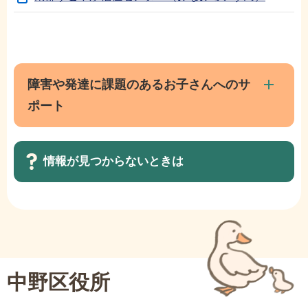
本
サ
文
ブ
こ
ナ
障害や発達に課題のあるお子さんへのサ
こ
ビ
ポート
ま
ゲ
で
ー
シ
情報が見つからないときは
ョ
ン
サ
こ
ブ
こ
ナ
か
ビ
ら
中野区役所
ゲ
ー