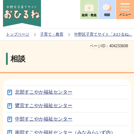
こ
の
メニュー
相談
急病・救急
ペ
ー
トップページ
子育て・教育
中野区子育てサイト「おひるね」
ジ
本
の
ページID：
404233608
文
先
相談
こ
頭
こ
で
か
す
ら
北部すこやか福祉センター
鷺宮すこやか福祉センター
中部すこやか福祉センター
南部すこやか福祉センター（みなみらいず内）