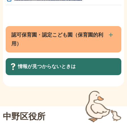
本
サ
文
ブ
こ
ナ
認可保育園・認定こども園（保育園的利
こ
ビ
用）
ま
ゲ
で
ー
シ
情報が見つからないときは
ョ
ン
サ
こ
ブ
こ
ナ
か
ビ
ら
中野区役所
ゲ
ー