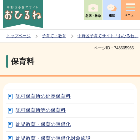
こ
の
メニュー
相談
急病・救急
ペ
ー
トップページ
子育て・教育
中野区子育てサイト「おひるね」
ジ
本
の
ページID：
748605966
文
先
保育料
こ
頭
こ
で
か
す
ら
認可保育所の延長保育料
認可保育所等の保育料
幼児教育・保育の無償化
幼児教育・保育の無償化対象施設