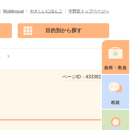
Multilingual
やさしいにほんご
中野区トップページへ
目的別から探す
園
急病・救急
ページID：
433381419
相談