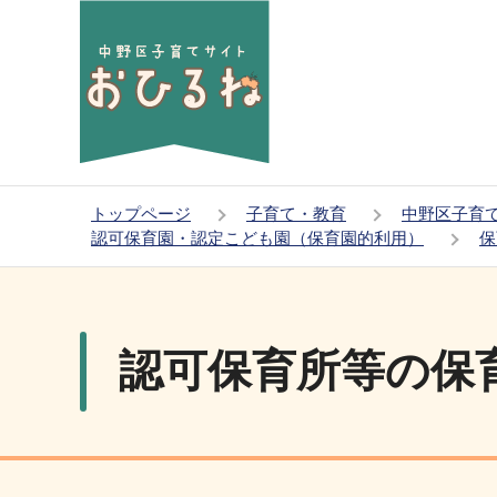
こ
の
ペ
ー
ジ
の
先
トップページ
子育て・教育
中野区子育
頭
認可保育園・認定こども園（保育園的利用）
保
で
本
す
文
こ
認可保育所等の保
こ
か
ら