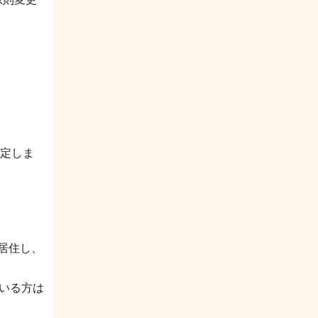
。
定しま
に居住し、
いる方は