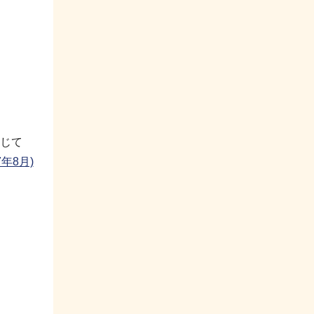
サ
ブ
ナ
ビ
ゲ
ー
シ
じて
ョ
年8月)
ン
こ
こ
ま
で