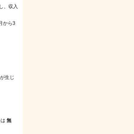
住し、収入
月から3
が生じ
料は
無