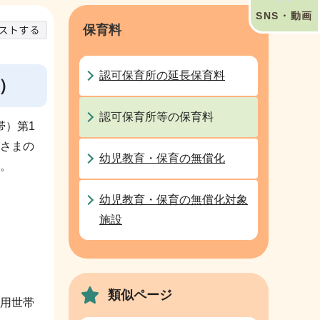
SNS・動画
保育料
認可保育所の延長保育料
）
認可保育所等の保育料
帯）第1
さまの
幼児教育・保育の無償化
。
幼児教育・保育の無償化対象
施設
類似ページ
用世帯