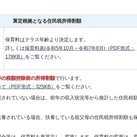
算定根拠となる住民税所得割額
保育料はクラス年齢より決定します。
詳しくは
保育料表(令和5年10月～令和7年8月)（PDF形式：
178KB）
をご覧ください。
等の税額控除前の所得割額
で行います。
（PDF形式：325KB）
をご覧ください。
税されていない場合は、前年の収入状況等から推計した住民税
扶養されている場合、扶養している祖父母の住民税所得割額も
場合等は、保育料を再算定し、変更します。保育料の変更は、