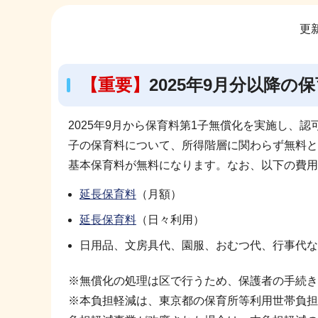
サ
更新
ブ
ナ
ビ
【重要】
2025年9月分以降
ゲ
ー
2025年9月から保育料第1子無償化を実施し、
シ
子の保育料について、所得階層に関わらず無料と
ョ
基本保育料が無料になります。なお、以下の費用
ン
こ
延長保育料
（月額）
こ
延長保育料
（日々利用）
か
日用品、文房具代、園服、おむつ代、行事代な
ら
※無償化の処理は区で行うため、保護者の手続き
※本負担軽減は、東京都の保育所等利用世帯負担