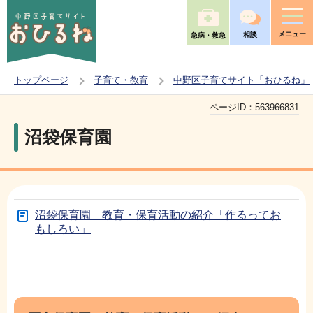
こ
の
メニュー
相談
急病・救急
ペ
ー
トップページ
子育て・教育
中野区子育てサイト「おひるね」
ジ
本
の
ページID：
563966831
文
先
沼袋保育園
こ
頭
こ
で
か
す
ら
沼袋保育園 教育・保育活動の紹介「作るってお
もしろい」
本
サ
文
ブ
こ