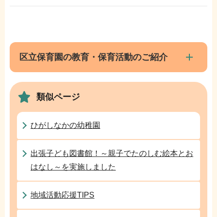
本
サ
文
ブ
こ
ナ
区立保育園の教育・保育活動のご紹介
こ
ビ
ま
ゲ
で
類似ページ
ー
シ
ョ
ひがしなかの幼稚園
ン
こ
出張子ども図書館！～親子でたのしむ絵本とお
こ
はなし～を実施しました
か
ら
地域活動応援TIPS