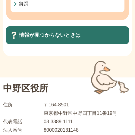
舞踊
情報が見つからないときは
サ
ブ
ナ
ビ
中野区役所
ゲ
ー
住所
〒164-8501
シ
東京都中野区中野四丁目11番19号
ョ
代表電話
03-3389-1111
ン
法人番号
8000020131148
こ