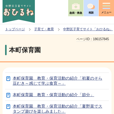
こ
の
メニュー
相談
急病・救急
ペ
ー
トップページ
子育て・教育
中野区子育てサイト「おひるね」
ジ
本
の
ページID：
186157845
文
先
本町保育園
こ
頭
こ
で
か
す
ら
本町保育園 教育・保育活動の紹介「初夏のそら
豆むき～感じて学ぶ食育～」
本町保育園 教育・保育活動の紹介「節分」
本町保育園 教育・保育活動の紹介「夏野菜でス
タンプ遊びを楽しみました」