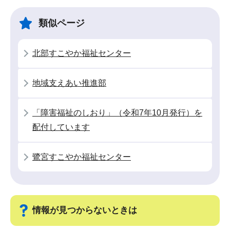
ビ
こ
ゲ
ま
類似ページ
ー
で
シ
北部すこやか福祉センター
ョ
ン
地域支えあい推進部
こ
こ
「障害福祉のしおり」（令和7年10月発行）を
か
配付しています
ら
鷺宮すこやか福祉センター
情報が見つからないときは