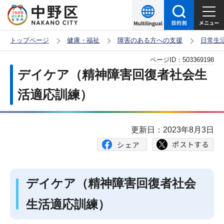
こ
の
ペ
トップページ
健康・福祉
障害のある方への支援
日常生
ー
本
ページID：
503369198
ジ
文
デイケア（精神障害回復者社会生
の
こ
先
活適応訓練）
こ
頭
か
で
ら
更新日：2023年8月3日
す
デイケア（精神障害回復者社会
生活適応訓練）