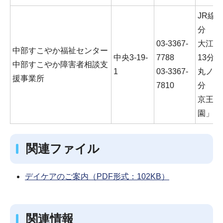
JR線
分
03-3367-
大江戸
中部すこやか福祉センター
中央3-19-
7788
13分
中部すこやか障害者相談支
1
03-3367-
丸ノ内
援事業所
7810
分
京王バ
園」徒
関連ファイル
デイケアのご案内（PDF形式：102KB）
関連情報