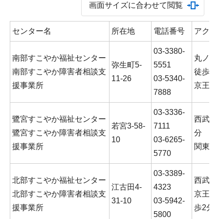
画面サイズに合わせて閲覧
センター名
所在地
電話番号
アクセ
03-3380-
南部すこやか福祉センター
丸ノ内
弥生町5-
5551
南部すこやか障害者相談支
徒歩7
11-26
03-5340-
援事業所
京王バ
7888
03-3336-
鷺宮すこやか福祉センター
西武新
若宮3-58-
7111
鷺宮すこやか障害者相談支
分
10
03-6265-
援事業所
関東バ
5770
03-3389-
北部すこやか福祉センター
西武新
江古田4-
4323
北部すこやか障害者相談支
京王バ
31-10
03-5942-
援事業所
歩2分
5800