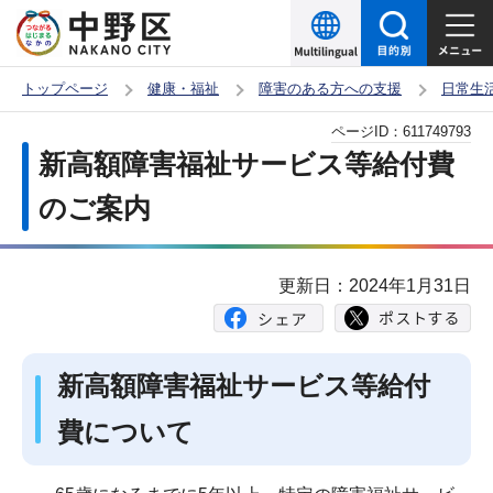
こ
の
ペ
トップページ
健康・福祉
障害のある方への支援
日常生
ー
本
ページID：
611749793
ジ
文
新高額障害福祉サービス等給付費
の
こ
先
のご案内
こ
頭
か
で
ら
更新日：2024年1月31日
す
新高額障害福祉サービス等給付
費について