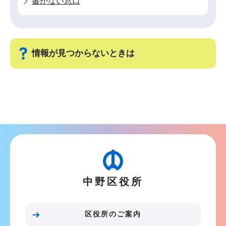
書かない窓口
ョ
ン
こ
こ
情報が見つからないときは
か
ら
サ
ブ
ナ
ビ
ゲ
ー
シ
中野区役所
ョ
ン
こ
区役所のご案内