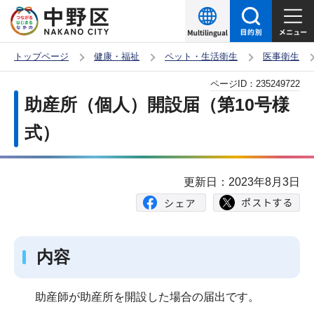
こ
の
ペ
トップページ
健康・福祉
ペット・生活衛生
医事衛生
ー
本
ページID：
235249722
ジ
文
助産所（個人）開設届（第10号様
の
こ
先
式）
こ
頭
か
で
ら
更新日：2023年8月3日
す
内容
助産師が助産所を開設した場合の届出です。