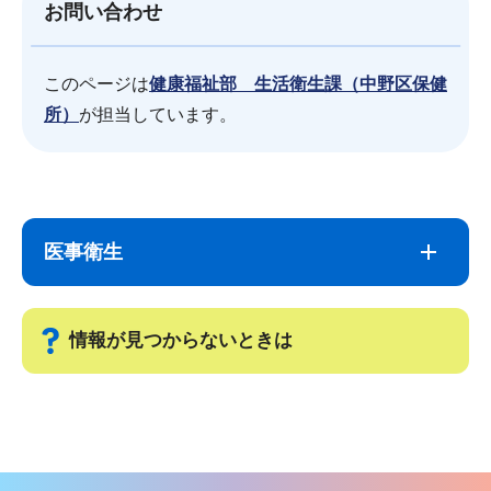
お問い合わせ
このページは
健康福祉部 生活衛生課（中野区保健
所）
が担当しています。
サ
本
ブ
文
医事衛生
ナ
こ
ビ
こ
ゲ
ま
情報が見つからないときは
ー
で
シ
サ
ョ
ブ
ン
ナ
こ