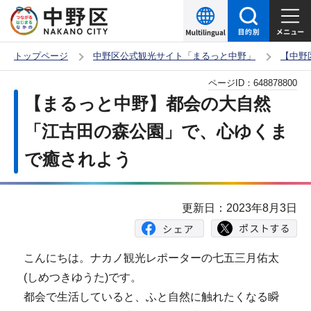
こ
の
ペ
トップページ
中野区公式観光サイト「まるっと中野」
【中野
ー
本
ページID：
648878800
ジ
文
【まるっと中野】都会の大自然
の
こ
先
「江古田の森公園」で、心ゆくま
こ
頭
で癒されよう
か
で
ら
す
更新日：2023年8月3日
こんにちは。ナカノ観光レポーターの七五三月佑太
(しめつきゆうた)です。
都会で生活していると、ふと自然に触れたくなる瞬