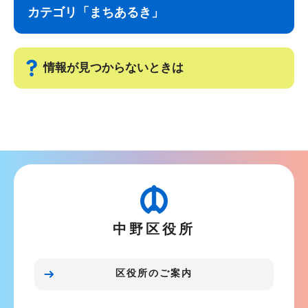
ナ
こ
カテゴリ「まちあるき」
ビ
こ
ゲ
ま
ー
で
情報が見つからないときは
シ
ョ
サ
ン
ブ
こ
ナ
こ
ビ
か
ゲ
ら
ー
中野区役所
シ
ョ
ン
区役所のご案内
こ
こ