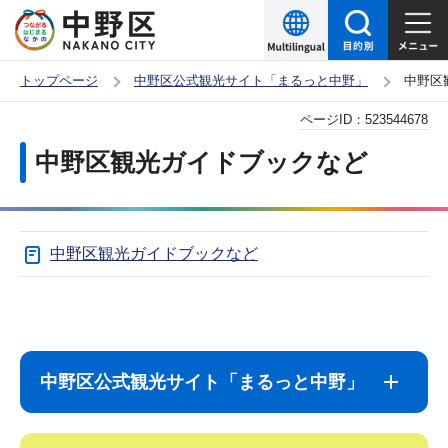
こ
の
ペ
トップページ
中野区公式観光サイト「まるっと中野」
中野区
ー
本
ページID：
523544678
ジ
文
の
中野区観光ガイドブックなど
こ
先
こ
頭
か
で
中野区観光ガイドブックなど
ら
す
サ
本
ブ
文
ナ
こ
中野区公式観光サイト「まるっと中野」
ビ
こ
ゲ
ま
ー
で