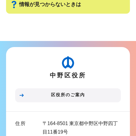
情報が見つからないときは
シ
ョ
サ
ン
ブ
こ
ナ
こ
ビ
か
ゲ
ら
ー
中野区役所
シ
ョ
ン
区役所のご案内
こ
こ
ま
住所
〒164-8501 東京都中野区中野四丁
で
目11番19号