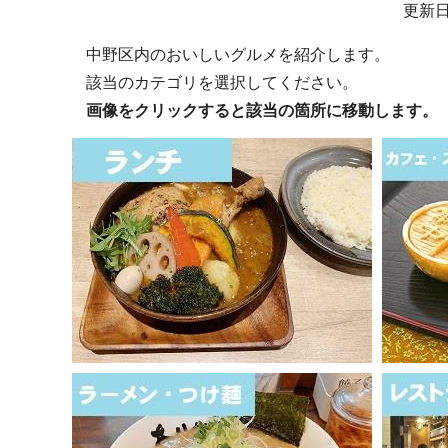
サ
更新日
ブ
中野区内のおいしいグルメを紹介します。
ナ
該当のカテゴリを選択してください。
ビ
画像をクリックすると該当の箇所に移動します。
ゲ
ー
シ
ョ
ン
こ
こ
か
ら