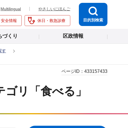
Multilingual
やさしいにほんご
目的別検索
・安全情報
休日・救急診療
ちづくり
区政情報
探す
ページID：
433157433
テゴリ「食べる」