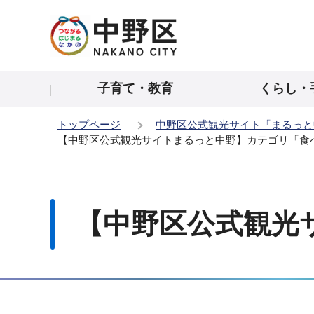
こ
の
ペ
ー
子育て・教育
くらし・
ジ
の
トップページ
中野区公式観光サイト「まるっと
先
【中野区公式観光サイトまるっと中野】カテゴリ「食
頭
で
本
す
文
こ
【中野区公式観光
こ
か
ら