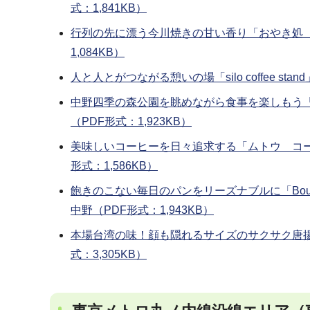
式：1,841KB）
行列の先に漂う今川焼きの甘い香り「おやき処 
1,084KB）
人と人とがつながる憩いの場「silo coffee st
中野四季の森公園を眺めながら食事を楽しもう「
（PDF形式：1,923KB）
美味しいコーヒーを日々追求する「ムトウ コー
形式：1,586KB）
飽きのこない毎日のパンをリーズナブルに「Bouga
中野（PDF形式：1,943KB）
本場台湾の味！顔も隠れるサイズのサクサク唐揚
式：3,305KB）