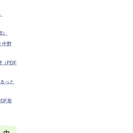
：
KB）
と中野
（PDF
まるっと
DF形