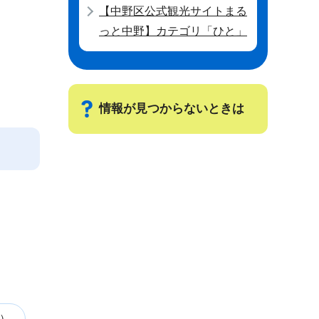
【中野区公式観光サイトまる
っと中野】カテゴリ「ひと」
情報が見つからないときは
サ
ブ
ナ
ビ
ゲ
ー
シ
ョ
ン
）