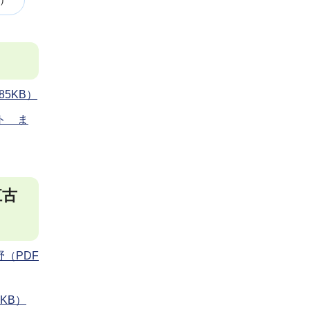
こ
こ
ま
で
5KB）
ト ま
江古
（PDF
KB）