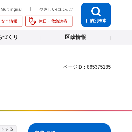
Multilingual
やさしいにほんご
目的別検索
・安全情報
休日・救急診療
ちづくり
区政情報
ページID：
865375135