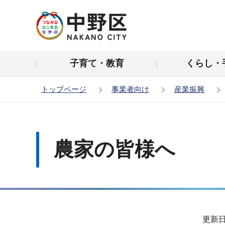
こ
の
ペ
ー
子育て・教育
くらし・
ジ
の
トップページ
事業者向け
産業振興
先
頭
本
で
文
す
こ
農家の皆様へ
こ
か
ら
サ
更新日