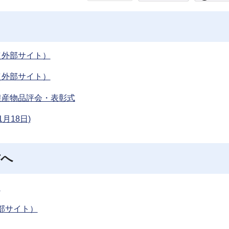
（外部サイト）
（外部サイト）
農産物品評会・表彰式
月18日)
方へ
）
部サイト）