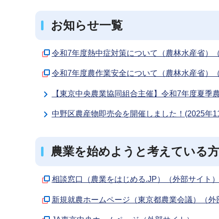
ブ
ナ
お知らせ一覧
ビ
ゲ
令和7年度熱中症対策について（農林水産省）
ー
令和7年度農作業安全について（農林水産省）
シ
ョ
【東京中央農業協同組合主催】令和7年度夏季
ン
中野区農産物即売会を開催しました！(2025年11
こ
こ
か
農業を始めようと考えている
ら
相談窓口（農業をはじめる.JP）（外部サイト
新規就農ホームページ（東京都農業会議）（外