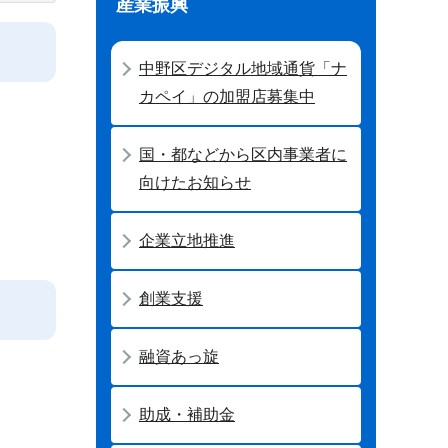
産業振興
中野区デジタル地域通貨「ナ
カペイ」の加盟店募集中
国・都などから区内事業者に
向けたお知らせ
企業立地推進
創業支援
融資あっ旋
助成・補助金