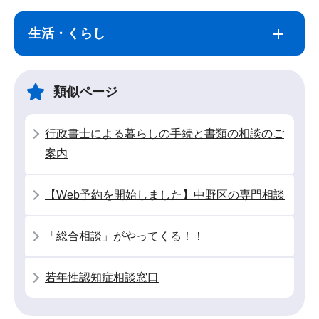
サ
本
ブ
文
生活・くらし
ナ
こ
ビ
こ
ゲ
ま
類似ページ
ー
で
シ
行政書士による暮らしの手続と書類の相談のご
ョ
案内
ン
こ
【Web予約を開始しました】中野区の専門相談
こ
か
「総合相談」がやってくる！！
ら
若年性認知症相談窓口