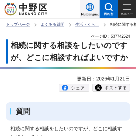
こ
の
ペ
トップページ
よくある質問
生活・くらし
相続に関する
ー
本
ページID：
537742524
ジ
文
相続に関する相談をしたいのです
の
こ
先
が、どこに相談すればよいですか
こ
頭
か
で
ら
更新日：2026年1月21日
す
質問
相続に関する相談をしたいのですが、どこに相談す