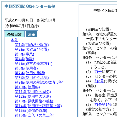
中野区区民活動センター条例
中野区区民活
平成23年3月18日 条例第14号
(令和8年7月1日施行)
(目的及び設置)
第1条
地域の課題
条項目次
沿革
ー
(以下「センター
本則
(名称及び位置)
第1条
(目的及び設置)
第2条
センターの
第2条
(名称及び位置)
(事業)
第3条
(事業)
第3条
センターに
第4条
(施設)
(1)
地域の自治活
第5条
(運営の基本方針)
すること。
第6条
(使用者)
(2)
前号
に規定す
第7条
(使用の承認)
(3)
センターの施
第8条
(使用の不承認)
(4)
前3号
に掲げ
第9条
(使用の承認の取消し等)
(施設)
第10条
(使用料)
第4条
センターに
第11条
(使用料の減免)
(1)
集会室
(洋室
第12条
(使用料の返還)
を除く。以下「
第13条
(原状回復の義務)
(2)
前条第1号
に
第14条
(使用権の譲渡禁止等)
(運営の基本方針)
第15条
(賠償の義務)
第5条
センターの
第16条
(立入りの禁止等)