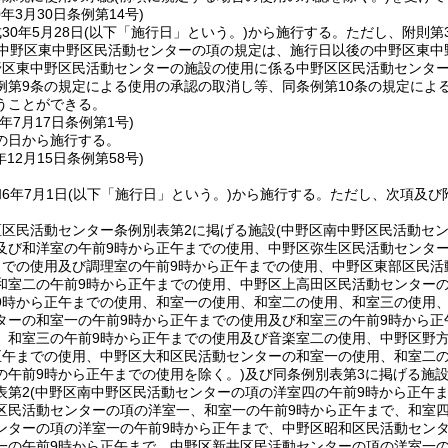
0年3月30日
条例第14号)
0年5月28日
(以下「施行日」という。)
から施行する。
ただし、附則第
2中野区東中野区民活動センターの項の規定は、施行日以後の中野区東中
野区東中野区民活動センターの施設の使用に係る中野区区民活動センター
例第9条の規定による使用の承認の取消し等、同条例第10条の規定によ
うことができる。
年7月17日
条例第1号)
の日から施行する。
年12月15日
条例第58号)
6年7月1日
(以下「施行日」という。)
から施行する。
ただし、次項及び
区区民活動センター条例別表第2に掲げる施設
(中野区南中野区民活動セ
及び和洋室の午前9時から正午までの使用、中野区弥生区民活動センタ
までの使用及び調理室の午前9時から正午までの使用、中野区東部区民活
和室二の午前9時から正午までの使用、中野区上高田区民活動センター
9時から正午までの使用、和室一の使用、和室二の使用、和室三の使用
ターの和室一の午前9時から正午までの使用及び和室三の午前9時から正
、和室三の午前9時から正午までの使用及び音楽室二の使用、中野区野
正午までの使用、中野区大和区民活動センターの和室一の使用、和室二
の午前9時から正午までの使用を除く。)
及び同条例別表第3に掲げる施
表第2
(中野区南中野区民活動センターの項の洋室四の午前9時から正午
区民活動センターの項の洋室一、和室一の午前9時から正午まで、和室四
ンターの項の洋室一の午前9時から正午まで、中野区昭和区民活動セン
一の午前9時から正午まで、中野区新井区民活動センターの項の洋室一