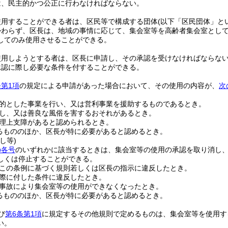
は、民主的かつ公正に行わなければならない。
使用することができる者は、区民等で構成する団体
(以下「区民団体」と
かわらず、区長は、地域の事情に応じて、集会室等を高齢者集会室とし
してのみ使用させることができる。
使用しようとする者は、区長に申請し、その承認を受けなければならな
承認に際し必要な条件を付することができる。
第1項
の規定による申請があった場合において、その使用の内容が、
次
的とした事業を行い、又は営利事業を援助するものであるとき。
し、又は善良な風俗を害するおそれがあるとき。
理上支障があると認められるとき。
るもののほか、区長が特に必要があると認めるとき。
し等)
の各号
のいずれかに該当するときは、集会室等の使用の承認を取り消し
しくは停止することができる。
この条例に基づく規則若しくは区長の指示に違反したとき。
際に付した条件に違反したとき。
事故により集会室等の使用ができなくなったとき。
るもののほか、区長が特に必要があると認めるとき。
び
第6条第1項
に規定するその他規則で定めるものは、集会室等を使用す
い。