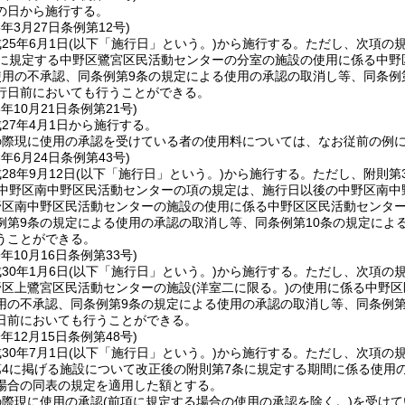
の日から施行する。
5年3月27日
条例第12号)
25年6月1日
(以下「施行日」という。)
から施行する。
ただし、次項の
1に規定する中野区鷺宮区民活動センターの分室の施設の使用に係る中野
使用の不承認、同条例第9条の規定による使用の承認の取消し等、同条例
行日前においても行うことができる。
6年10月21日
条例第21号)
27年4月1日から施行する。
の際現に使用の承認を受けている者の使用料については、なお従前の例
8年6月24日
条例第43号)
8年9月12日
(以下「施行日」という。)
から施行する。
ただし、附則第
2中野区南中野区民活動センターの項の規定は、施行日以後の中野区南中
野区南中野区民活動センターの施設の使用に係る中野区区民活動センター
例第9条の規定による使用の承認の取消し等、同条例第10条の規定によ
うことができる。
9年10月16日
条例第33号)
30年1月6日
(以下「施行日」という。)
から施行する。
ただし、次項の
野区上鷺宮区民活動センターの施設
(洋室二に限る。)
の使用に係る中野区
用の不承認、同条例第9条の規定による使用の承認の取消し等、同条例第
日前においても行うことができる。
9年12月15日
条例第48号)
30年7月1日
(以下「施行日」という。)
から施行する。
ただし、次項の
第4に掲げる施設について改正後の附則第7条に規定する期間に係る使用
場合の同表の規定を適用した額とする。
の際現に使用の承認
(前項に規定する場合の使用の承認を除く。)
を受けて