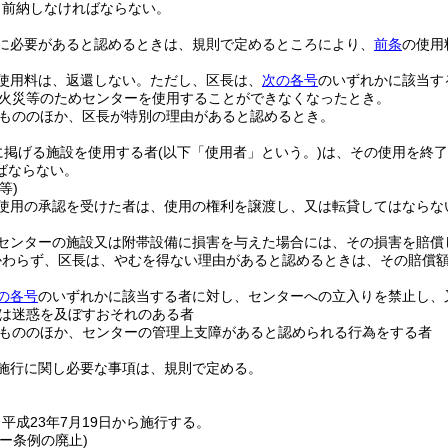
、前納しなければならない。
に必要があると認めるときは、規則で定めるところにより、
前条
の使用
使用料は、返還しない。
ただし、区長は、
次の各号
のいずれかに該当す
火災等のためセンターを使用することができなくなったとき。
もののほか、区長が特別の理由があると認めるとき。
に掲げる施設を使用する者
(以下「使用者」という。)
は、その使用を終了
ばならない。
等)
使用の承認を受けた者は、使用の権利を譲渡し、又は転貸してはならな
センターの施設又は附帯設備に損害を与えた場合には、その損害を賠償
かわらず、区長は、やむを得ない理由があると認めるときは、その賠償
の各号
のいずれかに該当する者に対し、センターへの立入りを禁止し、
は迷惑を及ぼすおそれのある者
もののほか、センターの管理上支障があると認められる行為をする者
施行に関し必要な事項は、規則で定める。
平成23年7月19日から施行する。
ー条例の廃止)