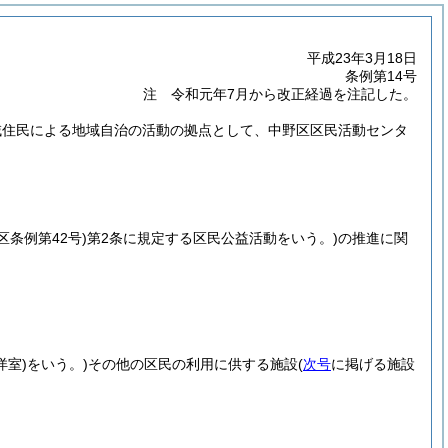
平成23年3月18日
条例第14号
注 令和元年7月から改正経過を注記した。
域住民による地域自治の活動の拠点として、中野区区民活動センタ
区条例第42号)
第2条に規定する区民公益活動をいう。)
の推進に関
洋室)
をいう。)
その他の区民の利用に供する施設
(
次号
に掲げる施設