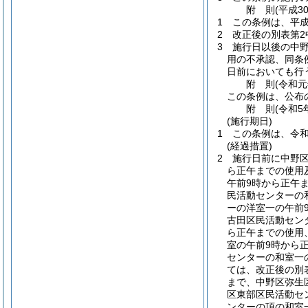
附
則
(平成3
1
この条例は、平成3
2
改正後の別表第
3
施行日以後の中
用の不承認、同条
日前においても行
附
則
(令和元
この条例は、公布
附
則
(令和5
(施行期日)
1
この条例は、令和
(経過措置)
2
施行日前に中野
ら正午までの使用
午前9時から正午
民活動センターの
ーの洋室一の午前
古田区民活動セン
ら正午までの使用
室の午前9時から
センターの和室一
ては、改正後の別
まで、中野区弥生
区東部区民活動セ
ンターの項の和室