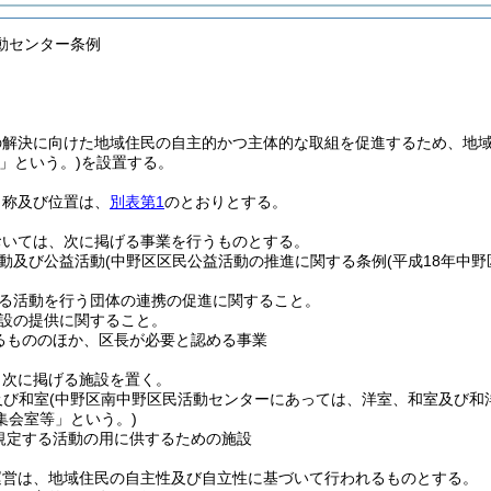
動センター条例
の解決に向けた地域住民の自主的かつ主体的な取組を促進するため、地
」という。)
を設置する。
名称及び位置は、
別表第1
のとおりとする。
おいては、次に掲げる事業を行うものとする。
動及び公益活動
(中野区区民公益活動の推進に関する条例
(平成18年中野
る活動を行う団体の連携の促進に関すること。
設の提供に関すること。
るもののほか、区長が必要と認める事業
、次に掲げる施設を置く。
及び和室
(中野区南中野区民活動センターにあっては、洋室、和室及び和
集会室等」という。)
規定する活動の用に供するための施設
運営は、地域住民の自主性及び自立性に基づいて行われるものとする。