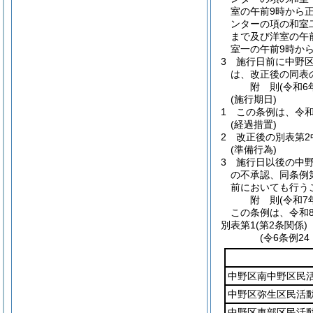
室の午前9時から
ンターの項の和室
まで及び洋室の午
室一の午前9時か
3
施行日前に中野
は、改正後の同表
附
則
(令和6
(施行期日)
1
この条例は、令和
(経過措置)
2
改正後の別表第
(準備行為)
3
施行日以後の中
の不承認、同条例
前においても行う
附
則
(令和7
この条例は、令和
別表第1
(第2条関係)
(令6条例2
中野区南中野区民
中野区弥生区民活
中野区東部区民活