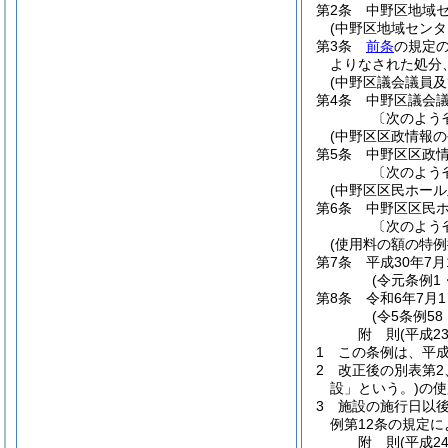
第2条
中野区地域
(中野区地域セン
第3条
前条
の規定
よりなされた処分
(中野区議会議員
第4条
中野区議会
〔次のよう
(中野区区政情報
第5条
中野区区政
〔次のよう
(中野区区民ホー
第6条
中野区区民
〔次のよう
(使用料の額の特例
第7条
平成30年7
(令元条例1
第8条
令和6年7月
(令5条例58
附
則
(平成2
1
この条例は、平成
2
改正後の別表第2
設」という。)
の使
3
施設の施行日以後
例第12条の規定
附
則
(平成2