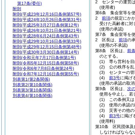
2
センターの運営
第17条
(委任)
(使用者)
附則
第6条
集会室等を
附則
(平成23年12月16日条例第57号)
2
前項
の規定にか
附則
(平成24年10月26日条例第31号)
受けた高齢者に対
附則
(平成25年3月27日条例第12号)
(使用の承認)
附則
(平成26年10月21日条例第21号)
第7条
集会室等を
附則
(平成28年6月24日条例第43号)
2
区長は、
前項
の
附則
(平成29年10月16日条例第33号)
(使用の不承認)
附則
(平成29年12月15日条例第48号)
第8条
区長は、
前条
附則
(平成30年3月30日条例第14号)
のとする。
附則
(令和元年7月17日条例第1号)
(1)
専ら営利を目
附則
(令和5年12月15日条例第58号)
(2)
公の秩序を乱
附則
(令和6年7月8日条例第24号)
(3)
センターの管
附則
(令和7年12月16日条例第55号)
(4)
前3号
に掲げ
別表第1
(第2条関係)
(使用の承認の取消
別表第2
(第10条関係)
第9条
区長は、
次
別表第3
(第10条関係)
使用を中止し、若
別表第4
(第10条関係)
(1)
この条例又は
(2)
使用の承認の
(3)
災害その他の
(4)
前3号
に掲げ
(使用料)
第10条
区民団体及
しなければならな