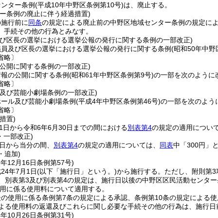
センター条例
(平成10年中野区条例第10号)
は、廃止する。
ター条例の廃止に伴う経過措置)
の施行前に
同条
の規定による廃止前の中野区地域センター条例の規定に
、手続その他の行為とみなす。
及び区長の選挙における選挙公報の発行に関する条例の一部改正)
議員及び区長の選挙における選挙公報の発行に関する条例
(昭和50年中野
省略〕
の公開に関する条例の一部改正)
情報の公開に関する条例
(昭和61年中野区条例第9号)
の一部を次のように
省略〕
ル及び芸能小劇場条例の一部改正)
ホール及び芸能小劇場条例
(平成4年中野区条例第46号)
の一部を次のよう
省略〕
措置)
月1日から令和6年6月30日までの間における
別表第4
の規定の適用につい
・一部改正)
1日から当分の間、
別表第4
の規定の適用については、
同表
中「300円」
・追加)
3年12月16日
条例第57号)
24年7月1日
(以下「施行日」という。)
から施行する。
ただし、附則第
、別表第3及び別表第4の規定は、施行日以後の中野区区民活動センター
用に係る使用料について適用する。
の使用に係る条例第7条の規定による承認、条例第10条の規定による使
による使用料の返還及びこれらに関し必要な手続その他の行為は、施行日
4年10月26日
条例第31号)