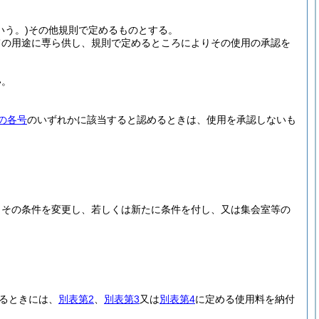
いう。)
その他規則で定めるものとする。
ての用途に専ら供し、規則で定めるところによりその使用の承認を
い。
の各号
のいずれかに該当すると認めるときは、使用を承認しないも
、その条件を変更し、若しくは新たに条件を付し、又は集会室等の
るときには、
別表第2
、
別表第3
又は
別表第4
に定める使用料を納付