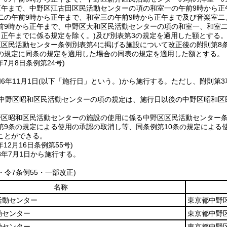
正午まで、中野区江古田区民活動センターの項の和室一の午前9時から正
二の午前9時から正午まで、和室三の午前9時から正午まで及び音楽室二
前9時から正午まで、中野区大和区民活動センターの項の和室一、和室
ら正午までに係る規定を除く。)
及び別表第3の規定を適用した額とする
区区民活動センター条例別表第4に掲げる施設について改正後の附則第8
の規定に同条の規定を適用した場合の同表の規定を適用した額とする。
年7月8日
条例第24号)
6年11月1日
(以下「施行日」という。)
から施行する。
ただし、附則第
2中野区昭和区民活動センターの項の規定は、施行日以後の中野区昭和区
野区昭和区民活動センターの施設の使用に係る中野区区民活動センター条
第9条の規定による使用の承認の取消し等、同条例第10条の規定による
ことができる。
年12月16日
条例第55号)
8年7月1日から施行する。
4・令7条例55・一部改正)
名称
活動センター
東京都中野
動センター
東京都中野区
動センター
東京都中野区