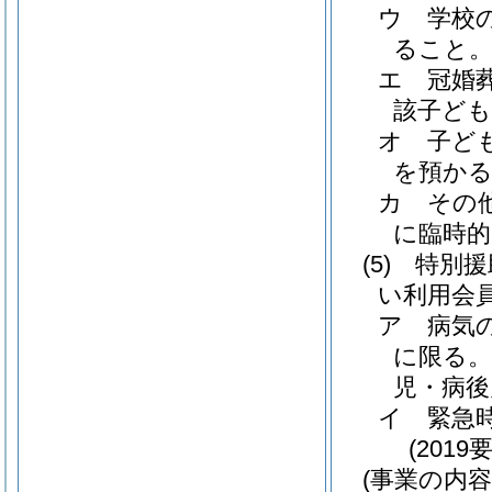
ウ
学校
ること
エ
冠婚
該子ど
オ
子ど
を預か
カ
その
に臨時
(5)
特別援
い利用会
ア
病気
に限る。
児・病後
イ
緊急
(201
(事業の内容