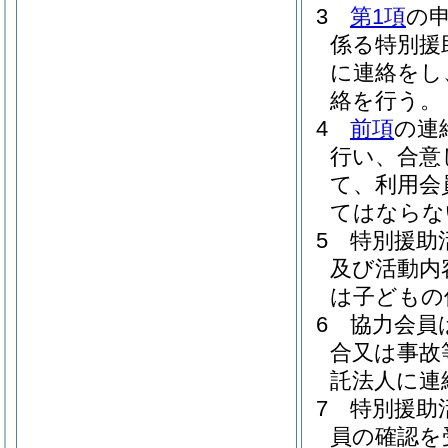
3
第1項
の
係る特別援
に連絡をし
絡を行う。
4
前項
の連
行い、合意
て、利用会
てはならな
5
特別援助
及び活動内
は子どもの
6
協力会員
合又は事故
託法人に連
7
特別援助
員の確認を