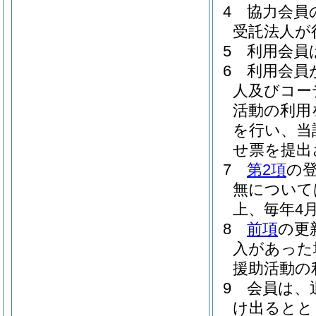
4
協力会員
受託法人が
5
利用会員
6
利用会員
人及びコー
活動の利用
を行い、当
せ票を提出
7
第2項
の
無について
上、毎年4
8
前項
の更
入があった
援助活動の
9
会員は、
け出るとと