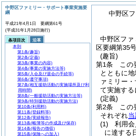
中野区ファミリー・サポート事業実施要
綱
中野区フ
平成21年4月1日 要綱第61号
(平成31年1月28日施行)
中野区ファ
条項目次
沿革
区要綱第35
本則
第1条
(趣旨)
(趣旨)
第2条
(定義)
第3条
(事業の内容)
第1条
この
第4条
(事業の実施方法等)
とともに地
第5条
(入会及び退会の手続等)
第6条
(遵守事項)
ァミリー・
第7条
(相互援助活動の実施場所及び利
て実施する
用時間)
第8条
(一般援助活動の実施方法等)
(定義)
第9条
(特別援助活動の実施方法)
第2条
この
第10条
(利用料)
第11条
(登録料等)
それぞれ
当
第12条
(実績報告)
(1)
利用会
第13条
(帳簿等の作成及び保存)
第14条
(報告の徴収)
に達する
第15条
(保険への加入)