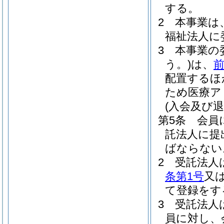
する。
2
本事業は
福祉法人に
3
本事業の
う。)
は、
配置するほ
ため医療ア
(入会及び退
第5条
会員
託法人に提
ばならない
2
受託法人
条第1号
又
て登録をす
3
受託法人
員に対し、