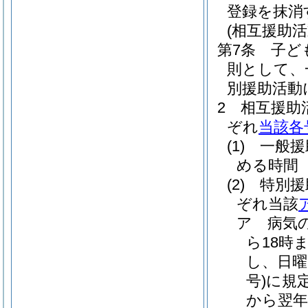
登録を抹消
(相互援助
第7条
子ど
則として、
別援助活動
2
相互援助
ぞれ
当該各
(1)
一般援
める時間
(2)
特別援
ぞれ当該
ア
病気
ら18時
し、日曜
号)
に規
から翌年