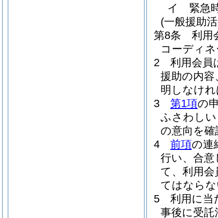
イ
緊急
(一般援助
第8条
利用
コーディネ
2
利用会員
援助の内容
明しなけれ
3
第1項
の
ふさわしい
の意向を確
4
前項
の連
行い、合意
て、利用会
てはならな
5
利用に当
事後に受託