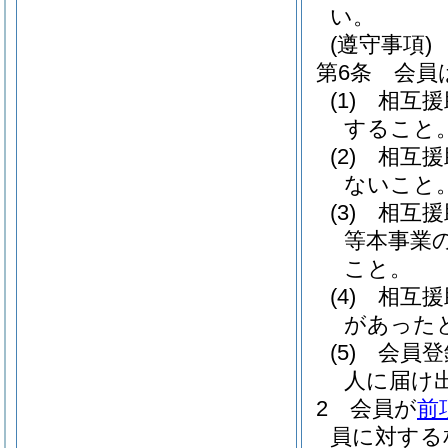
い。
(遵守事項)
第6条
会員
(1)
相互援
すること
(2)
相互援
ないこと
(3)
相互援
等本事業
こと。
(4)
相互援
があった
(5)
会員登
人に届け
2
会員が
前
員に対する