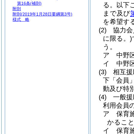
第16条
(補則)
る。以下
附則
まで及び
附則
(2019年1月28日要綱第3号)
様式
略
を希望す
(2)
協力会
に限る。)
う。
ア
中野
イ
中野
(3)
相互援
下「会員」
動及び特
(4)
一般援
利用会員
ア
保育
かるこ
イ
保育