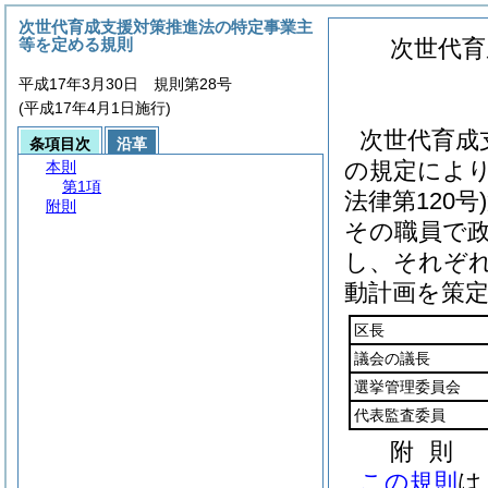
次世代育成支援対策推進法の特定事業主
等を定める規則
次世代育
平成17年3月30日 規則第28号
(平成17年4月1日施行)
次世代育成
条項目次
沿革
の規定によ
本則
第1項
法律第120号)
附則
その職員で
し、それぞ
動計画を策
区長
議会の議長
選挙管理委員会
代表監査委員
附
則
この規則
は