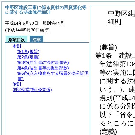
中野区建設工事に係る資材の再資源化等
に関する法律施行細則
中野区建
細則
平成14年5月30日 規則第44号
(平成14年5月30日施行)
条項目次
沿革
(趣旨)
本則
第1条
(趣旨)
第1条
建設
第2条
(定義)
第3条
(届出書の添付書類等)
年法律第1
第4条
(届出書等の提出部数)
等の実施に
第5条
(立入検査をする職員の身分証明
書)
に関する法
附則
いう。)
、
別記様式
(第5条関係)
規則
(平成
に係る分別
以下「省令
るところに
(定義)