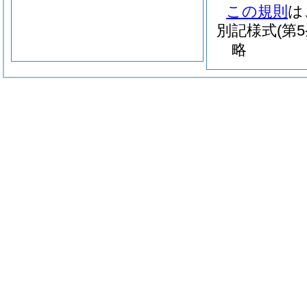
この規則
は
別記様式
(第
略