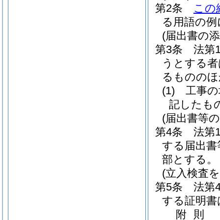
第2条
この
る用語の例
(届出書の添
第3条
法第
うとする者
るもののほ
(1)
工事の
記したも
(届出書等の
第4条
法第
する届出書
部とする。
(立入検査
第5条
法第
する証明書
附
則