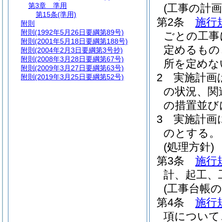
第3章
準用
(工事の計画
第15条
(準用)
第2条
施行
附則
附則
(1992年5月26日要綱第89号)
ごとの工事
附則
(2001年5月18日要綱第188号)
定めるもの
附則
(2004年2月3日要綱第3号抄)
附則
(2008年3月28日要綱第67号)
所を定めな
附則
(2009年3月27日要綱第63号)
2
実施計画
附則
(2019年3月25日要綱第52号)
の状況、関
の措置並び
3
実施計画
のとする。
(処理方針)
第3条
施行
計、起工、
(工事台帳の
第4条
施行
項について