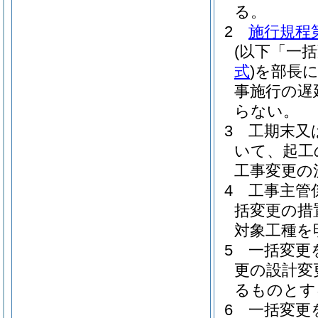
る。
2
施行規程第
(以下「一
式
)
を部長
事施行の遅
らない。
3
工期末又
いて、起工
工事変更の
4
工事主管
括変更の措
対象工種を
5
一括変更
更の設計変
るものとす
6
一括変更