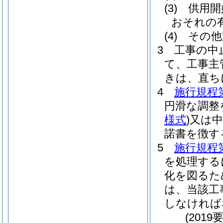
(3)
供用開
おそれの
(4)
その他
3
工事の中
て、工事主
きは、直ち
4
施行規程第
円滑な調整
様式
)
又は中
諾書を徴す
5
施行規程第
を処理する
化を図るた
は、当該工
しなければ
(201