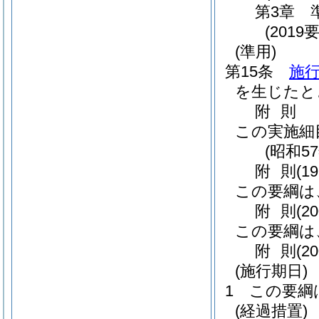
第3章
(2019
(準用)
第15条
施行
を生じたと
附
則
この実施細
(昭和5
附
則
(1
この要綱は、
附
則
(2
この要綱は、
附
則
(2
(施行期日)
1
この要綱は
(経過措置)