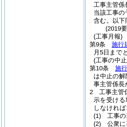
工事主管係
当該工事の
含む。以下
(201
(工事月報)
第9条
施行
月5日まで
(工事の中
第10条
施行
は中止の解
事主管係長
2
工事主管
示を受ける
しなければ
(1)
工事の
(2)
公衆に