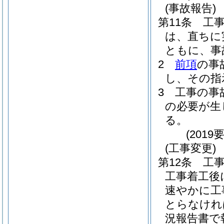
(事故報告)
第11条
工
は、直ちに
ともに、事
2
前項
の事
し、その指
3
工事の事
の必要が生
る。
(201
(工事変更)
第12条
工
工事着工後
速やかに工
とらなけれ
況報告書で