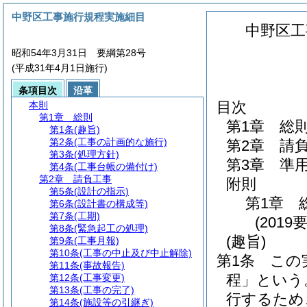
中野区工事施行規程実施細目
中野区工
昭和54年3月31日 要綱第28号
(平成31年4月1日施行)
条項目次
沿革
目次
本則
第1章
総則
第1章
総
第1条
(趣旨)
第2条
(工事の計画的な施行)
第2章
請
第3条
(処理方針)
第3章
準
第4条
(工事台帳の備付け)
第2章
請負工事
附則
第5条
(設計の指示)
第1章
第6条
(設計書の構成等)
第7条
(工期)
(2019
第8条
(緊急起工の処理)
(趣旨)
第9条
(工事月報)
第10条
(工事の中止及び中止解除)
第1条
この
第11条
(事故報告)
程」という
第12条
(工事変更)
第13条
(工事の完了)
行するため
第14条
(施設等の引継ぎ)