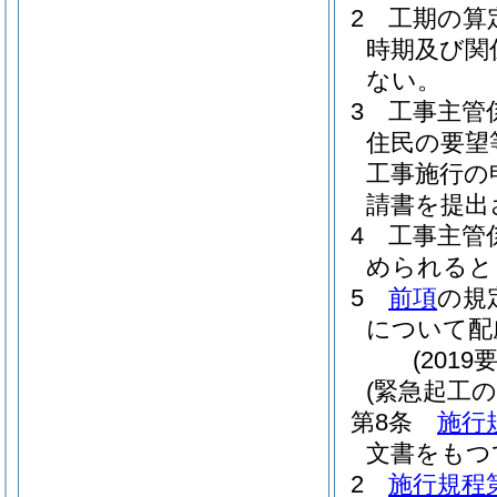
2
工期の算
時期及び関
ない。
3
工事主管
住民の要望
工事施行の
請書を提出
4
工事主管
められると
5
前項
の規
について配
(201
(緊急起工の
第8条
施行
文書をもつ
2
施行規程第