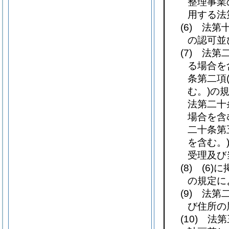
整理事業
用する法
(6)
法第十
の認可並
(7)
法第二
る場合を
条第二項
む。)
の
法第二十
場合を含
二十条第
を含む。
受理及び
(8)
(6)
に
の規定に
(9)
法第二
び住所の
(10)
法第三