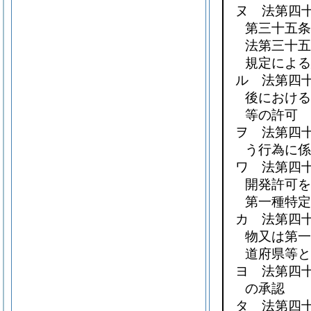
ヌ 法第四
第三十五条
法第三十五
規定による
ル 法第四
後における
等の許可
ヲ 法第四
う行為に係
ワ 法第四
開発許可を
第一種特定
カ 法第四
物又は第一
道府県等と
ヨ 法第四
の承認
タ 法第四