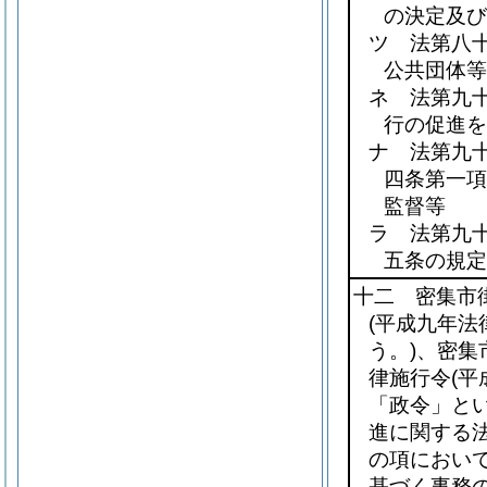
の決定及び
ツ 法第八
公共団体等
ネ 法第九
行の促進を
ナ 法第九
四条第一項
監督等
ラ 法第九
五条の規定
十二 密集市
(平成九年
う。)
、密集
律施行令
(
「政令」とい
進に関する
の項において
基づく事務