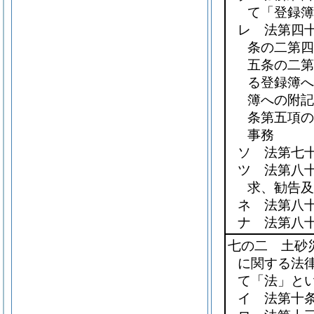
て「登録簿
レ 法第四
条の二第四
五条の二第
る登録簿へ
簿への附記
条第五項の
事務
ソ 法第七
ツ 法第八
求、勧告及
ネ 法第八
ナ 法第八
七の二 土砂
に関する法
て「法」とい
イ 法第十