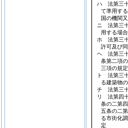
ハ 法第三
て準用する
国の機関又
ニ 法第三
用する場合
ホ 法第三
許可及び同
ヘ 法第三
条第二項の
三項の規定
ト 法第三
る建築物の
チ 法第三
リ 法第四
条の二第四
五条の二第
る市街化調
定