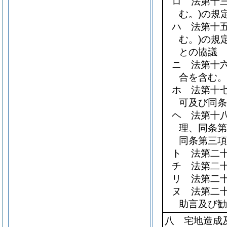
ロ 法第十
む。)
の規
ハ 法第十
む。)
の規
との協議
ニ 法第十
合を含む。
ホ 法第十
可及び同条
ヘ 法第十
理、同条第
同条第三項
ト 法第二
チ 法第二
リ 法第二
ヌ 法第二
助言及び勧
八 宅地造成