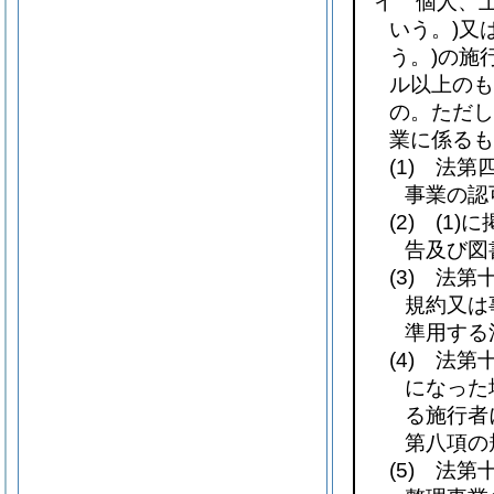
イ 個人、
いう。)
又
う。)
の施
ル以上のも
の。ただし
業に係るも
(1)
法第四
事業の認
(2)
(1)
に
告及び図
(3)
法第十
規約又は
準用する
(4)
法第十
になった
る施行者
第八項の
(5)
法第十