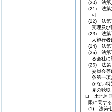
(20)
法第八
(21)
法第九
可
(22)
法第百
受理及び
(23)
法第百
人施行者
(24)
法第百
(25)
法第百
る会社に
(26)
法第百
委員会等
条第一項
かない特
見の聴取
ロ 土地区
限に関する
(1)
法第七