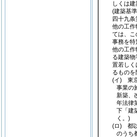
しくは建
(建築基
四十九条
他の工作
ては、こ
事務を特
他の工作
る建築物
置若しく
るものを
(イ)
東
事業の
新築、
年法律
下「建
く。)
(ロ)
都以
のうち