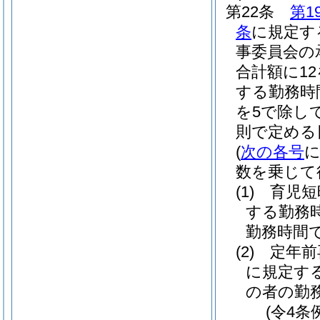
第22条
第1
条
に規定す
事委員会の
合計額に1
する勤務時
を5で除し
則で定める
(
次の各号
数を乗じて
(1)
育児
する勤務
勤務時間
(2)
定年
に規定す
の者の勤
(令4条