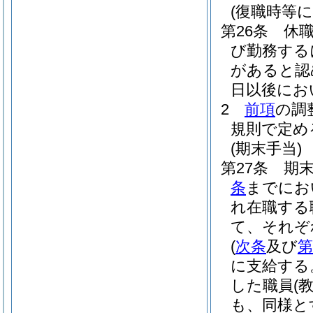
(復職時等
第26条
休
び勤務する
があると認
日以後にお
2
前項
の調
規則で定め
(期末手当)
第27条
期末
条
までにお
れ在職する
て、それぞ
(
次条
及び
第
に支給する
した職員
(
も、同様と