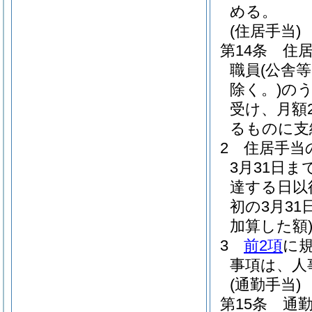
める。
(住居手当)
第14条
住
職員
(公舎
除く。)
の
受け、月額2
るものに支
2
住居手当の
3月31日ま
達する日以
初の3月3
加算した額
3
前2項
に
事項は、人
(通勤手当)
第15条
通