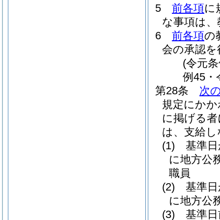
5
前各項
に
な事項は、
6
前各項
の
会の承認を
(令元条
例45・
第28条
次
規定にかか
に掲げる者
は、支給し
(1)
基準日
に地方公
職員
(2)
基準日
に地方公
(3)
基準日