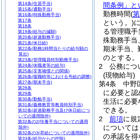
第14条
(住居手当)
間条例」と
第15条
(通勤手当)
勤務時間
(
第
第16条
(特殊勤務手当)
第17条
という。)
第18条
る管理職手
第19条
(給与の減額)
第20条
(超過勤務手当)
殊勤務手当
第21条
(休日給)
期末手当、
第22条
(勤務1時間当たりの給与額の
算出)
のとする。
第23条
(管理職員特別勤務手当)
2
公務につ
第24条
(休職者等の給与)
第25条
(災害補償との関係)
(現物給与)
第26条
(復職時等における号給の調整)
第27条
(期末手当)
第4条
中野
第28条
に必要と認
第29条
第30条
(勤勉手当)
生活に必要
第31条
(義務教育等教員特別手当)
できる。
第32条
(超過勤務手当及び休日給につ
いての適用除外)
2
前項
に規
第32条の2
(扶養手当についての適用
については
除外)
第32条の3
(昇給についての適用除外)
の承認を得
第33条
(給与からの控除)