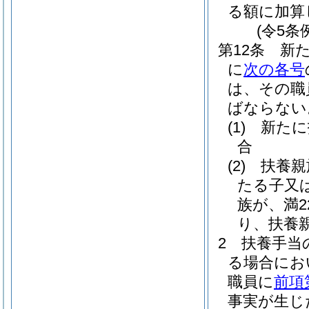
る額に加算
(令5条
第12条
新
に
次の各号
は、その職
ばならない
(1)
新たに
合
(2)
扶養親
たる子又
族が、満2
り、扶養
2
扶養手当
る場合にお
職員に
前項
事実が生じ