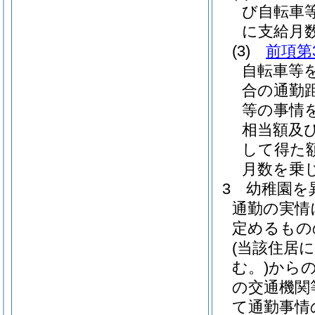
び自転車
に支給月
(3)
前項第
自転車等
合の通勤
等の事情
相当額及
して得た額
月数を乗
3
幼稚園を
通勤の実情
定めるもの
(当該住居
む。)
から
の交通機関
て通勤事情