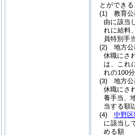
とができる
(1)
教育公
由に該当
れに給料
員特別手当
(2)
地方公
休職にさ
は、これ
れの100分
(3)
地方公
休職にさ
養手当、地
当する額
(4)
中野区
に該当し
める額