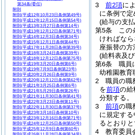
3
前2項
に
第34条
(委任)
附則
に条例で定
附則
(平成12年10月23日条例第49号)
附則
(平成12年12月15日条例第54号)
(給与の支払
附則
(平成13年3月27日条例第14号)
第5条
この
附則
(平成13年12月12日条例第71号)
附則
(平成14年12月3日条例第34号)
ければなら
附則
(平成15年12月1日条例第44号)
座振替の方
附則
(平成17年11月28日条例第39号)
附則
(平成18年3月24日条例第39号)
(給料表及び
附則
(平成18年12月12日条例第75号)
第6条
職員
附則
(平成19年3月20日条例第6号)
附則
(平成19年7月9日条例第23号)
幼稚園教育
附則
(平成20年2月26日条例第9号)
2
職員の職
附則
(平成20年12月12日条例第62号)
附則
(平成21年3月25日条例第6号)
を
前項
の給
附則
(平成21年5月29日条例第26号)
附則
(平成21年11月30日条例第41号)
分類する。
附則
(平成22年3月23日条例第11号)
3
前項
の職
附則
(平成22年11月30日条例第37号)
附則
(平成23年3月18日条例第10号)
に規定する
附則
(平成23年12月16日条例第71号)
るとおりと
附則
(平成24年12月25日条例第50号)
附則
(平成25年12月9日条例第60号)
4
教育委員
附則
(平成26年11月28日条例第34号)