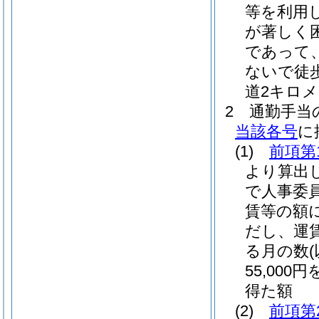
等を利用
が著しく
であって
ないで徒
道2キロ
2
通勤手当
当該各号
に
(1)
前項第
より算出
で人事委
賃等の額
だし、運
る月の数
55,00
得た額
(2)
前項第