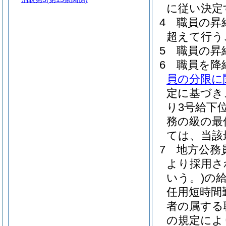
に従い決定
4
職員の昇
超えて行う
5
職員の昇
6
職員を降
員の分限に
定に基づき
り3号給下
務の級の最
ては、当該
7
地方公務員
より採用さ
いう。)
の
任用短時間
者の属する
の規定によ