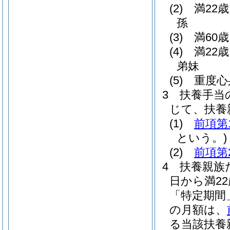
(2)
満22
孫
(3)
満60
(4)
満22
弟妹
(5)
重度心
3
扶養手当
じて、扶養
(1)
前項第
という。)
(2)
前項第
4
扶養親族
日から満2
「特定期間
の月額は、
る当該扶養