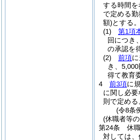
する時間を
で定める勤
額)
とする
(1)
第1項
回につき、
の承認を
(2)
前項
に
き、5,0
得て教育
4
前3項
に
に関し必要
則で定める
(令8条
(休職者等の
第24条
休
対しては、