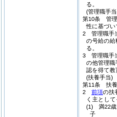
る。
(管理職手当
第10条
管
性に基づい
2
管理職手
の号給の給
る。
3
管理職手
の他管理職
認を得て教
(扶養手当)
第11条
扶
2
前項
の扶
く主として
(1)
満22
子