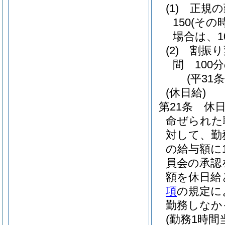
(1)
正規の
150
(その
場合は、10
(2)
割振り
間 100分
(平31
(休日給)
第21条
休
命ぜられた
対して、勤
の給与額に1
員会の承認
額を休日給
項
の規定に
勤務しなか
(勤務1時