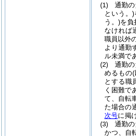
(1)
通勤の
という。)
う。)
を負
なければ
職員以外
より通勤
ル未満で
(2)
通勤の
めるもの
とする職
く困難で
て、自転
た場合の
次号
に掲
(3)
通勤の
かつ、自