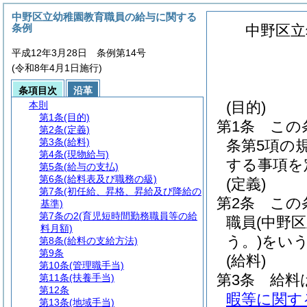
中野区立幼稚園教育職員の給与に関する
条例
中野区立
平成12年3月28日 条例第14号
(令和8年4月1日施行)
条項目次
沿革
(目的)
本則
第1条
(目的)
第1条
この
第2条
(定義)
第3条
(給料)
条第5項の
第4条
(現物給与)
する事項を
第5条
(給与の支払)
第6条
(給料表及び職務の級)
(定義)
第7条
(初任給、昇格、昇給及び降給の
第2条
この
基準)
第7条の2
(育児短時間勤務職員等の給
職員
(中野
料月額)
う。)
をい
第8条
(給料の支給方法)
第9条
(給料)
第10条
(管理職手当)
第3条
給料
第11条
(扶養手当)
第12条
暇等に関す
第13条
(地域手当)