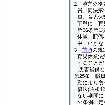
2
地方公務
員、同法第
員、育児休
下単に「育
第26条第
休職、配偶
中、いかな
3
前項
の規
育児休業法
することが
(災害補償と
第25条
職
勤により負
償法
(昭和4
ない期間に
の条例に定