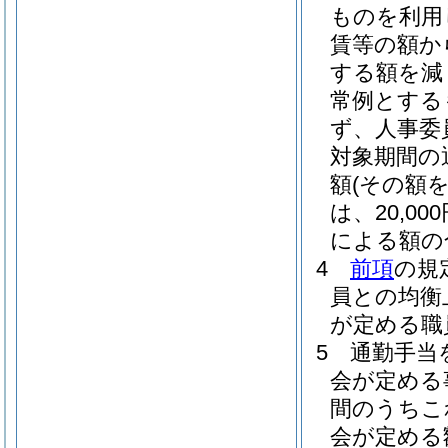
ものを利用
賃等の額か
する額を減
常例とする
ず、人事委
対象期間の
額
(その額
は、20,0
による額の
4
前項
の規
員との均衡
が定める職
5
通勤手当
会が定める
間のうちこ
会が定める