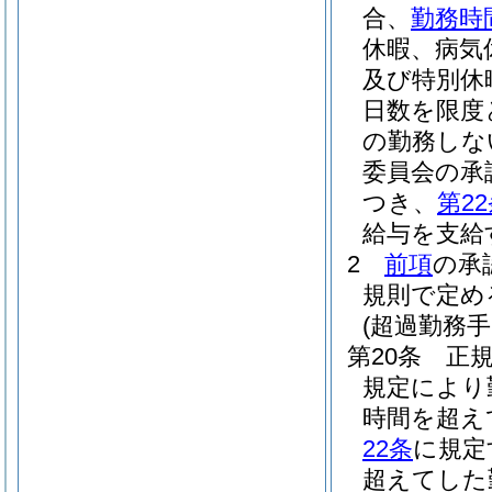
合、
勤務時
休暇、病気
及び特別休
日数を限度
の勤務しな
委員会の承
つき、
第2
給与を支給
2
前項
の承
規則で定め
(超過勤務手
第20条
正
規定により
時間を超え
22条
に規定
超えてした勤