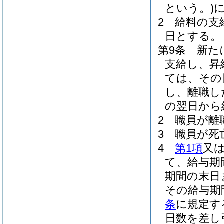
という。)
2
給料の支
日とする。
第9条
新た
支給し、昇
ては、その
し、離職し
の翌日から
2
職員が離
3
職員が死
4
第1項
又
て、給与期
期間の末日
その給与期
条
に規定す
日数を差し