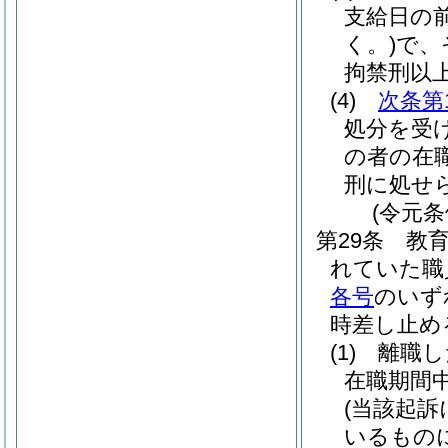
支給日の
く。)
で、
拘禁刑以
(4)
次条第
処分を受
の者の在
刑に処せ
(令元条
第29条
教
れていた職
各号
のいず
時差し止め
(1)
離職し
在職期間
(当該起
いるもの