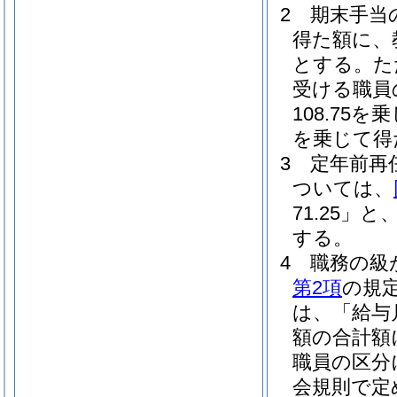
2
期末手当の
得た額に、
とする。
た
受ける職員
108.7
を乗じて得
3
定年前再
ついては、
71.25」と
する。
4
職務の級
第2項
の規
は、「給与
額の合計額
職員の区分
会規則で定