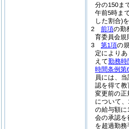
分の150
午前5時ま
した割合)
2
前項
の勤
育委員会規
3
第1項
の
定によりあ
えて
勤務時
時間条例第
員には、当
認を得て教
変更前の正
について、
の給与額に1
会の承認を
を超過勤務