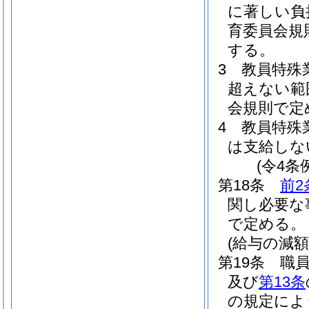
に著しい負
育委員会規
する。
3
教員特殊
超えない範
会規則で定
4
教員特殊
は支給しな
(令4条
第18条
前2
関し必要な
で定める。
(給与の減額
第19条
職
及び
第13条
の規定によ