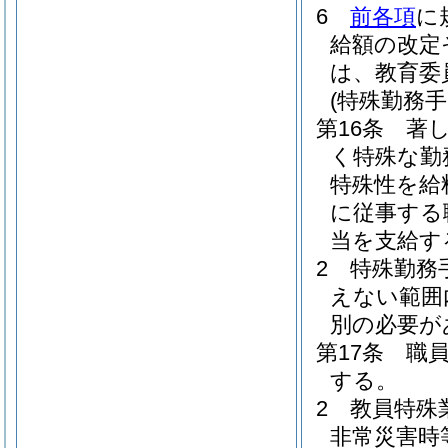
6
前各項
に
給額の改定
は、教育委
(特殊勤務手
第16条
著
く特殊な勤
特殊性を給
に従事する
当を支給す
2
特殊勤務
えない範囲
別の必要が
第17条
職
する。
2
教員特殊
非常災害時