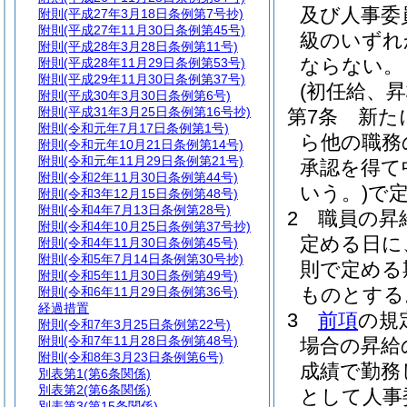
及び人事委
附則
(平成27年3月18日条例第7号抄)
附則
(平成27年11月30日条例第45号)
級のいずれ
附則
(平成28年3月28日条例第11号)
ならない。
附則
(平成28年11月29日条例第53号)
附則
(平成29年11月30日条例第37号)
(初任給、
附則
(平成30年3月30日条例第6号)
附則
(平成31年3月25日条例第16号抄)
第7条
新た
附則
(令和元年7月17日条例第1号)
ら他の職務
附則
(令和元年10月21日条例第14号)
附則
(令和元年11月29日条例第21号)
承認を得て
附則
(令和2年11月30日条例第44号)
いう。)
で
附則
(令和3年12月15日条例第48号)
附則
(令和4年7月13日条例第28号)
2
職員の昇
附則
(令和4年10月25日条例第37号抄)
定める日に
附則
(令和4年11月30日条例第45号)
附則
(令和5年7月14日条例第30号抄)
則で定める
附則
(令和5年11月30日条例第49号)
ものとする
附則
(令和6年11月29日条例第36号)
経過措置
3
前項
の規
附則
(令和7年3月25日条例第22号)
附則
(令和7年11月28日条例第48号)
場合の昇給
附則
(令和8年3月23日条例第6号)
成績で勤務
別表第1
(第6条関係)
別表第2
(第6条関係)
として人事
別表第3
(第15条関係)