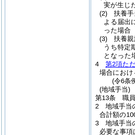
実が生じ
(2)
扶養手
よる届出
った場合
(3)
扶養親
うち特定
となった
4
第2項た
場合におけ
(令6条
(地域手当)
第13条
職
2
地域手当
合計額の1
3
地域手当
必要な事項