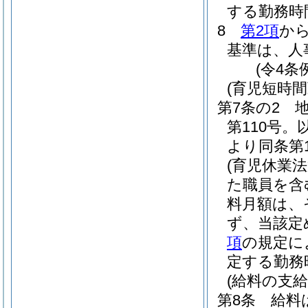
する勤務時
8
第2項
か
基準は、人
(令4条
(育児短時
第7条の2
第110号
より同条第
(育児休業
た職員を含
料月額は、
ず、当該定
項
の規定に
定する勤務
(給料の支給
第8条
給料