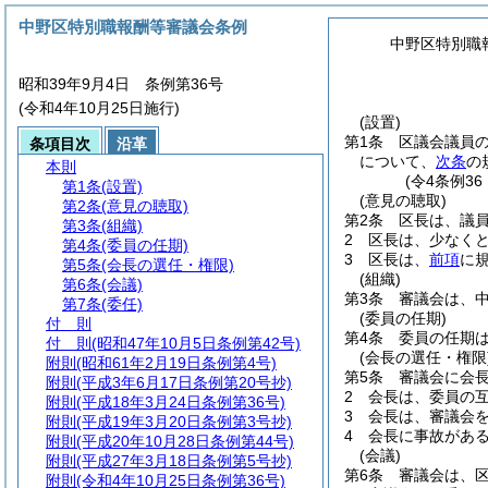
中野区特別職報酬等審議会条例
中野区特別職
昭和39年9月4日 条例第36号
(令和4年10月25日施行)
(設置)
第1条
区議会議員
条項目次
沿革
について、
次条
の
本則
(令4条例3
第1条
(設置)
(意見の聴取)
第2条
(意見の聴取)
第2条
区長は、議
第3条
(組織)
2
区長は、少なく
第4条
(委員の任期)
3
区長は、
前項
に
第5条
(会長の選任・権限)
(組織)
第6条
(会議)
第3条
審議会は、
第7条
(委任)
(委員の任期)
付 則
第4条
委員の任期
付 則
(昭和47年10月5日条例第42号)
(会長の選任・権限
附則
(昭和61年2月19日条例第4号)
第5条
審議会に会
附則
(平成3年6月17日条例第20号抄)
2
会長は、委員の
附則
(平成18年3月24日条例第36号)
3
会長は、審議会
附則
(平成19年3月20日条例第3号抄)
4
会長に事故があ
附則
(平成20年10月28日条例第44号)
(会議)
附則
(平成27年3月18日条例第5号抄)
第6条
審議会は、
附則
(令和4年10月25日条例第36号)