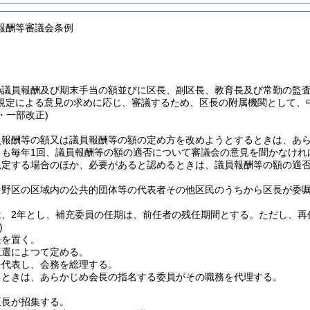
報酬等審議会条例
の議員報酬及び期末手当の額並びに区長、副区長、教育長及び常勤の監
規定による意見の求めに応じ、審議するため、区長の附属機関として、
6・一部改正)
員報酬等の額又は議員報酬等の額の定め方を改めようとするときは、あ
とも毎年1回、議員報酬等の額の適否について審議会の意見を聞かなけれ
規定する場合のほか、必要があると認めるときは、議員報酬等の額の適
中野区の区域内の公共的団体等の代表者その他区民のうちから区長が委嘱
は、2年とし、補充委員の任期は、前任者の残任期間とする。
ただし、再
)
長を置く。
互選によつて定める。
を代表し、会務を総理する。
るときは、あらかじめ会長の指名する委員がその職務を代理する。
区長が招集する。