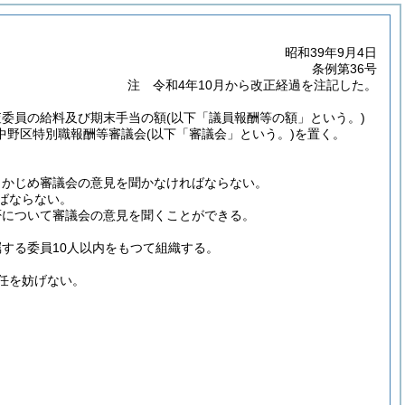
昭和39年9月4日
条例第36号
注 令和4年10月から改正経過を注記した。
査委員の給料及び期末手当の額
(以下「議員報酬等の額」という。)
中野区特別職報酬等審議会
(以下「審議会」という。)
を置く。
らかじめ審議会の意見を聞かなければならない。
ばならない。
否について審議会の意見を聞くことができる。
する委員10人以内をもつて組織する。
任を妨げない。