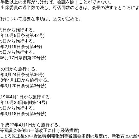
の半数以上の出席がなければ、会議を開くことができない。
、出席委員の過半数で決し、可否同数のときは、会長の決するところに
施行について必要な事項は、区長が定める。
の日から施行する。
7年10月5日
条例第42号)
の日から施行する。
1年2月19日
条例第4号)
の日から施行する。
年6月17日
条例第20号抄)
布の日から施行する。
8年3月24日
条例第36号)
8年4月1日から施行する。
9年3月20日
条例第3号抄)
19年4月1日から施行する。
0年10月28日
条例第44号)
の日から施行する。
7年3月18日
条例第5号抄)
平成27年4月1日から施行する。
酬等審議会条例の一部改正に伴う経過措置)
定による改正後の中野区特別職報酬等審議会条例の規定は、新教育長の給