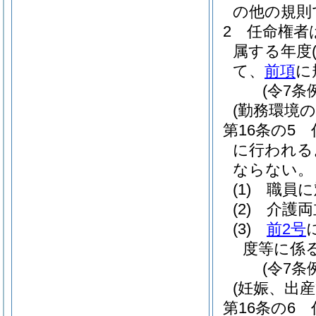
の他の規則
2
任命権者
属する年度
て、
前項
に
(令7条
(勤務環境
第16条の5
に行われる
ならない。
(1)
職員に
(2)
介護両
(3)
前2号
度等に係
(令7条
(妊娠、出
第16条の6