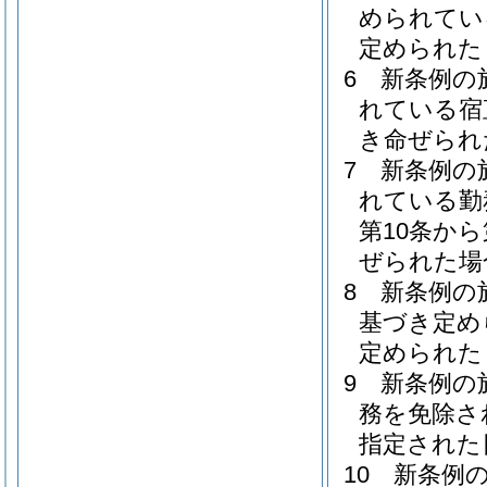
められてい
定められた
6
新条例の
れている宿
き命ぜられ
7
新条例の
れている勤
第10条か
ぜられた場
8
新条例の
基づき定め
定められた
9
新条例の
務を免除さ
指定された
10
新条例