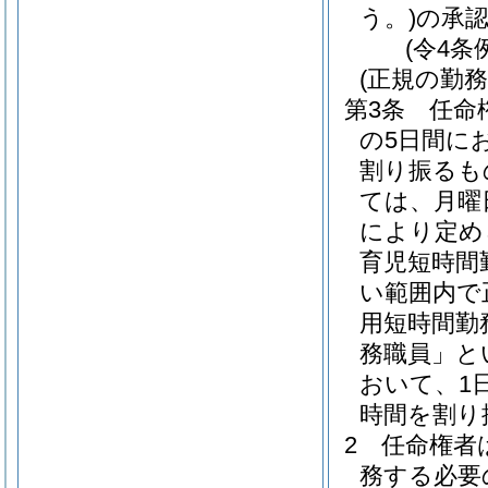
う。)
の承
(令4条
(正規の勤
第3条
任命
の5日間に
割り振るも
ては、月曜
により定め
育児短時間
い範囲内で
用短時間勤
務職員」と
おいて、1
時間を割り
2
任命権者
務する必要