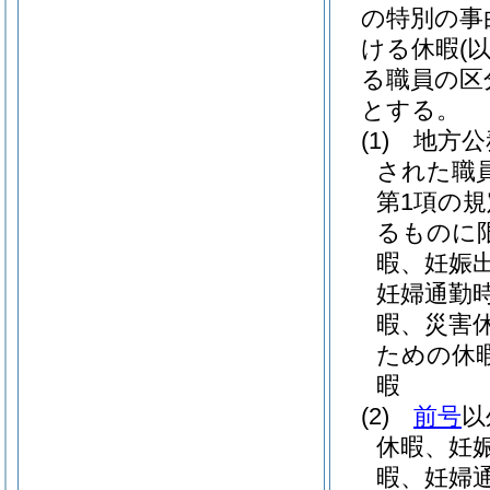
の特別の事
ける休暇
(
る職員の区
とする。
(1)
地方公
された職
第1項の
るものに限
暇、妊娠
妊婦通勤
暇、災害
ための休
暇
(2)
前号
以
休暇、妊
暇、妊婦