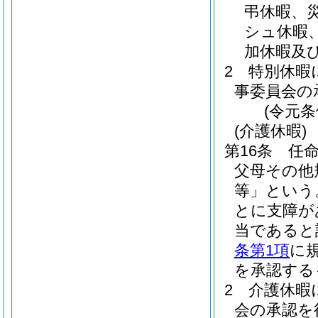
弔休暇、
シュ休暇
加休暇及
2
特別休暇
事委員会の
(令元条
(介護休暇)
第16条
任
父母その他
等」という
とに支障が
当であると
条第1項
に
を承認する
2
介護休暇
会の承認を