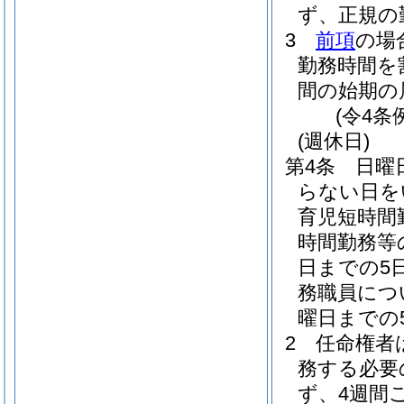
ず、正規の
3
前項
の場
勤務時間を
間の始期の
(令4条
(週休日)
第4条
日曜
らない日を
育児短時間
時間勤務等
日までの5
務職員につ
曜日までの
2
任命権者
務する必要
ず、4週間