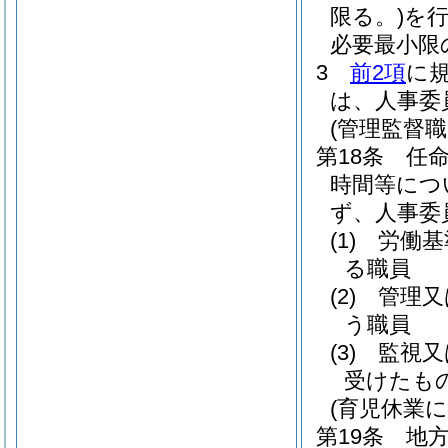
限る。)
を行
必要最小限
3
前2項
に
は、人事委
(管理監督
第18条
任
時間等につ
ず、人事委
(1)
労働基
る職員
(2)
管理又
う職員
(3)
監視又
受けたも
(育児休業
第19条
地