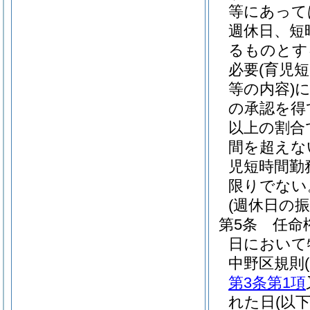
等にあって
週休日、短
るものとす
必要
(育児
等の内容)
の承認を得
以上の割合
間を超えな
児短時間勤
限りでない
(週休日の振
第5条
任命
日において
中野区規則
第3条第1項
れた日
(以