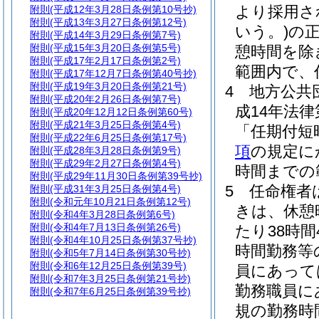
より採用さ
附則
(平成12年3月28日条例第10号抄)
附則
(平成13年3月27日条例第12号)
いう。)
の
附則
(平成14年3月29日条例第7号)
附則
(平成15年3月20日条例第5号)
憩時間を除
附則
(平成17年2月17日条例第2号)
範囲内で、
附則
(平成17年12月7日条例第40号抄)
附則
(平成19年3月20日条例第21号)
4
地方公共
附則
(平成20年2月26日条例第7号)
成14年法律
附則
(平成20年12月12日条例第60号)
附則
(平成21年3月25日条例第4号)
「任期付短
附則
(平成22年6月25日条例第17号)
項
の規定に
附則
(平成28年3月28日条例第9号)
附則
(平成29年2月27日条例第4号)
時間までの
附則
(平成29年11月30日条例第39号抄)
5
任命権者
附則
(平成31年3月25日条例第4号)
附則
(令和元年10月21日条例第12号)
きは、休憩
附則
(令和4年3月28日条例第6号)
附則
(令和4年7月13日条例第26号)
たり38時間
附則
(令和4年10月25日条例第37号抄)
時間勤務等
附則
(令和5年7月14日条例第30号抄)
附則
(令和6年12月25日条例第39号)
員にあって
附則
(令和7年3月25日条例第21号抄)
勤務職員に
附則
(令和7年6月25日条例第39号抄)
規の勤務時