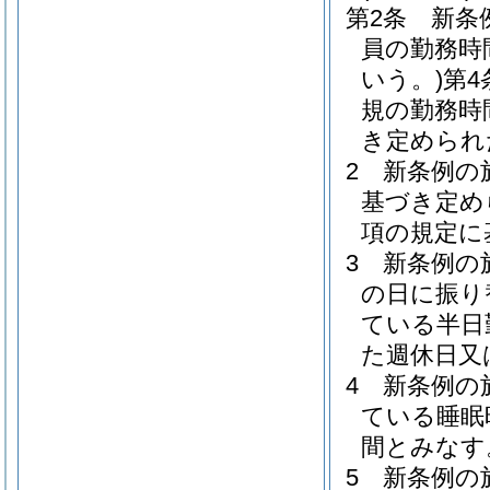
第2条
新条
員の勤務時
いう。)
第
規の勤務時
き定められ
2
新条例の
基づき定め
項の規定に
3
新条例の
の日に振り
ている半日
た週休日又
4
新条例の
ている睡眠
間とみなす
5
新条例の