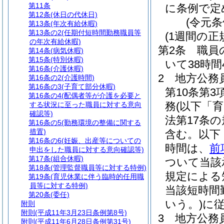
第11条
に条例で定
第12条
(休日の代休日)
(令元条
第13条
(年次有給休暇)
第13条の2
(任期付短時間勤務職員等
(1週間の正
の年次有給休暇)
第2条
職員
第14条
(病気休暇)
第15条
(特別休暇)
いて38時間
第16条
(介護休暇)
2
地方公務
第16条の2
(介護時間)
第16条の3
(子育て部分休暇)
第10条第
第16条の4
(配偶者等が介護を必要と
務
(以下「
する状況に至った職員に対する意向
確認等)
法第17条
第16条の5
(勤務環境の整備に関する
措置)
含む。以下
第16条の6
(妊娠、出産等についての
時間は、
前
申出をした職員に対する意向確認等)
第17条
(組合休暇)
ついて当該
第18条
(管理監督職員等に対する特例)
規定による
第19条
(育児休業に伴う臨時的任用職
員等に対する特例)
当該短時間
第20条
(委任)
いう。)
に
附則
附則
(平成11年3月23日条例第8号)
3
地方公務員
附則
(平成11年6月28日条例第31号)