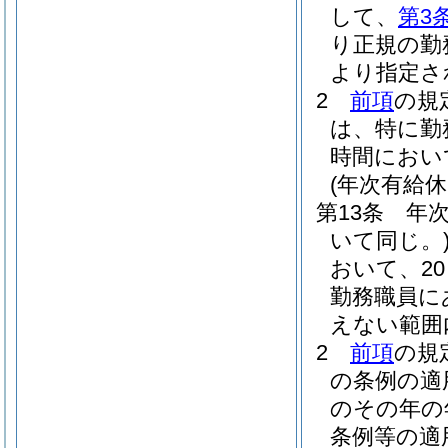
して、
第3
り正規の勤
より指定さ
2
前項
の規
は、特に勤
時間におい
(年次有給休
第13条
年
いて同じ。
おいて、20
勤務職員に
えない範囲
2
前項
の規
の条例の適
のその年の
条例等の適