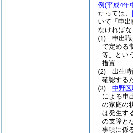
例
(平成4年
たっては、
いて「申出
なければな
(1)
申出職
で定める
等」という
措置
(2)
出生時
確認する
(3)
中野区
による申
の家庭の
は発生す
の支障と
事項に係