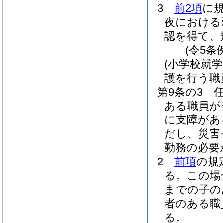
3
前2項
に
夜における
認を得て、
(令5条
(小学校就
護を行う職
第9条の3
ある職員が
に支障があ
だし、災害
勤務の必要
2
前項
の規
る。
この場
までの子の
者のある職
る。