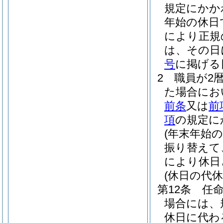
規定にかか
年始の休日
により正規
は、その日
号
に掲げる
2
職員が2
た場合にお
前条
又は
前
項
の規定に
(年末年始
振り替えて
により休日
(休日の代休
第12条
任
場合には、
休日に代わ