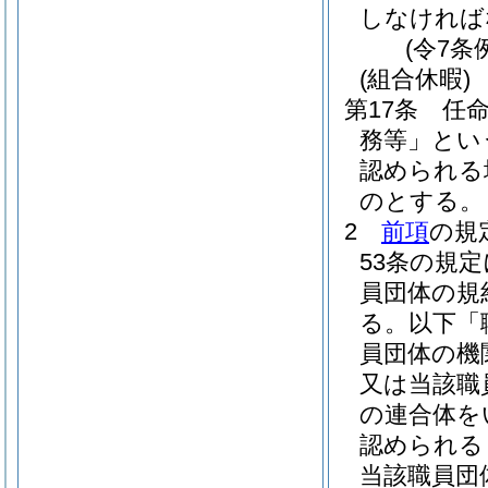
しなければ
(令7条
(組合休暇)
第17条
任
務等」とい
認められる
のとする。
2
前項
の規
53条の規
員団体の規
る。以下「
員団体の機
又は当該職
の連合体を
認められる
当該職員団