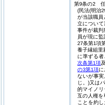
第9条の2
(民法
(明治2
が当該職員
立について
事件が裁判
員が現に監
27条第1
養子縁組里
に準ずる者
次条第1項
の3第1項
に
ないが事実
じ。)
又は
的マイノリ
互の人権を
ことを約し