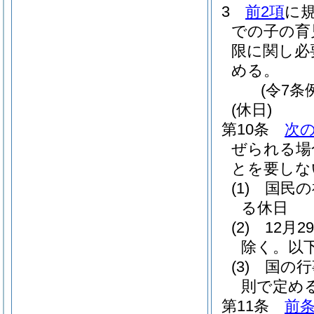
3
前2項
に
での子の育
限に関し必
める。
(令7条
(休日)
第10条
次
ぜられる場
とを要しな
(1)
国民の
る休日
(2)
12月
除く。以
(3)
国の行
則で定め
第11条
前