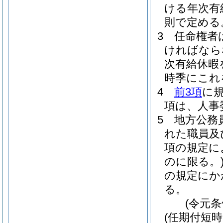
ける年次有
則で定める
3
任命権者
ければなら
次有給休暇
時季にこれ
4
前3項
に
項は、人事
5
地方公務
れた職員及
項の規定に
のに限る。
の規定にか
る。
(令元条
(任期付短