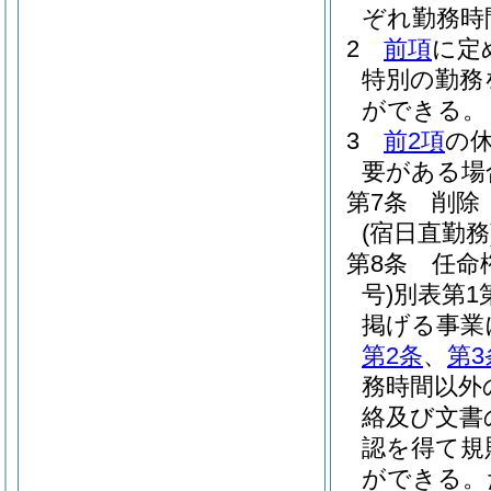
ぞれ勤務時
2
前項
に定
特別の勤務
ができる。
3
前2項
の
要がある場
第7条
削除
(宿日直勤務
第8条
任命
号)
別表第1
掲げる事業
第2条
、
第3
務時間以外
絡及び文書
認を得て規
ができる。