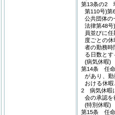
第13条の2
第110号)
第
公共団体の
法律第48号
員並びに任
度ごとの休
者の勤務時
る日数とす
(病気休暇)
第14条
任
があり、勤
おける休暇
2
病気休暇
会の承認を
(特別休暇)
第15条
任