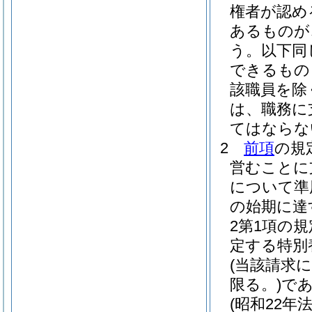
権者が認め
あるものが
う。以下同
できるもの
該職員を除
は、職務に
てはならな
2
前項
の規
営むことに
について準
の始期に達
2第1項の
定する特別
(当該請求
限る。)
で
(昭和22年法