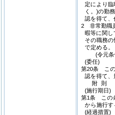
定により臨
く。)
の勤
認を得て、
2
非常勤職
暇等に関し
その職務の
で定める。
(令元条
(委任)
第20条
こ
認を得て、
附
則
(施行期日)
第1条
この
から施行す
(経過措置)