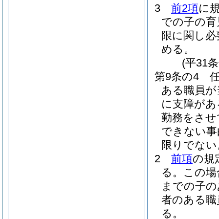
3
前2項
に
での子の育
限に関し必
める。
(平31
第9条の4
ある職員が
に支障があ
勤務をさせ
できない事
限りでない
2
前項
の規
る。
この場
までの子の
者のある職
る。