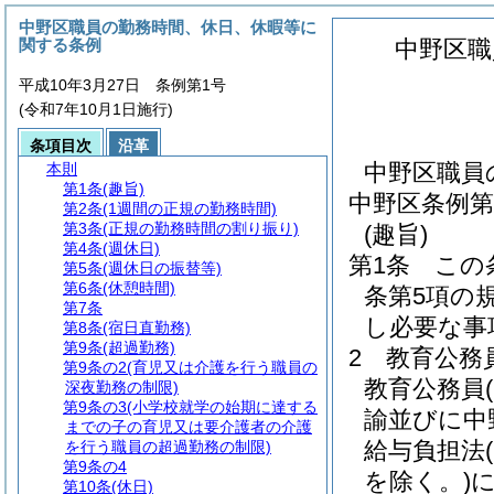
中野区職員の勤務時間、休日、休暇等に
関する条例
中野区職
平成10年3月27日 条例第1号
(令和7年10月1日施行)
条項目次
沿革
中野区職員
本則
第1条
(趣旨)
中野区条例第
第2条
(1週間の正規の勤務時間)
第3条
(正規の勤務時間の割り振り)
(趣旨)
第4条
(週休日)
第1条
この
第5条
(週休日の振替等)
第6条
(休憩時間)
条第5項の
第7条
し必要な事
第8条
(宿日直勤務)
第9条
(超過勤務)
2
教育公務
第9条の2
(育児又は介護を行う職員の
教育公務員
深夜勤務の制限)
第9条の3
(小学校就学の始期に達する
諭並びに中
までの子の育児又は要介護者の介護
給与負担法
を行う職員の超過勤務の制限)
第9条の4
を除く。)
に
第10条
(休日)