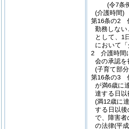
(令7条
(介護時間)
第16条の2
勤務しない
として、1
において「
2
介護時間
会の承認を
(子育て部分
第16条の3
が満6歳に
達する日以
(満12歳
する日以後
で、障害者
の法律
(平成