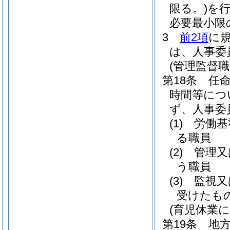
限る。)
を行
必要最小限
3
前2項
に
は、人事委
(管理監督
第18条
任
時間等につ
ず、人事委
(1)
労働基
る職員
(2)
管理又
う職員
(3)
監視又
受けたも
(育児休業
第19条
地