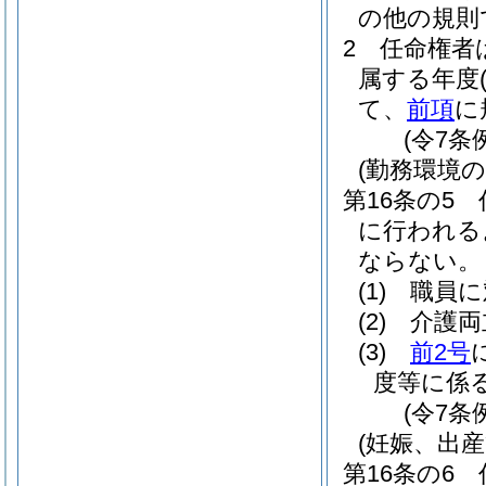
の他の規則
2
任命権者
属する年度
て、
前項
に
(令7条
(勤務環境
第16条の5
に行われる
ならない。
(1)
職員に
(2)
介護両
(3)
前2号
度等に係
(令7条
(妊娠、出
第16条の6