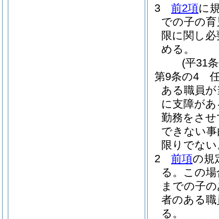
3
前2項
に
での子の育
限に関し必
める。
(平31
第9条の4
ある職員が
に支障があ
勤務をさせ
できない事
限りでない
2
前項
の規
る。
この場
までの子の
者のある職
る。