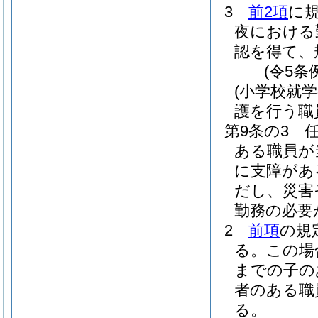
3
前2項
に
夜における
認を得て、
(令5条
(小学校就
護を行う職
第9条の3
ある職員が
に支障があ
だし、災害
勤務の必要
2
前項
の規
る。
この場
までの子の
者のある職
る。