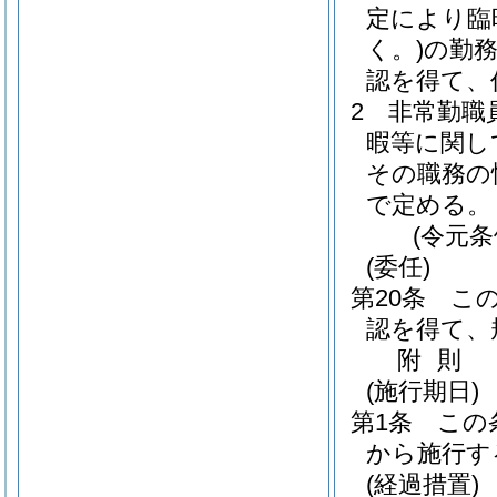
定により臨
く。)
の勤
認を得て、
2
非常勤職
暇等に関し
その職務の
で定める。
(令元条
(委任)
第20条
こ
認を得て、
附
則
(施行期日)
第1条
この
から施行す
(経過措置)