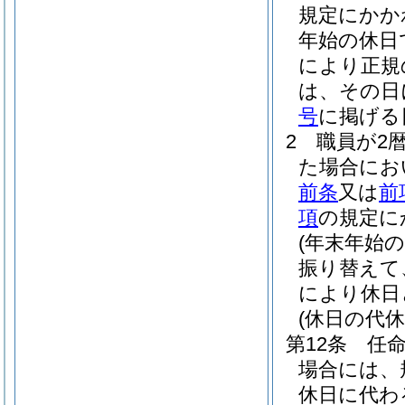
規定にかか
年始の休日
により正規
は、その日
号
に掲げる
2
職員が2
た場合にお
前条
又は
前
項
の規定に
(年末年始
振り替えて
により休日
(休日の代休
第12条
任
場合には、
休日に代わ