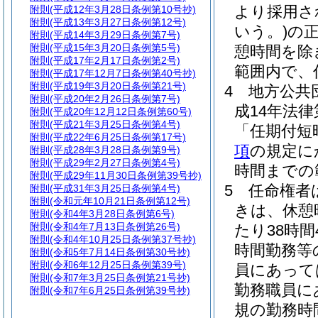
より採用さ
附則
(平成12年3月28日条例第10号抄)
附則
(平成13年3月27日条例第12号)
いう。)
の
附則
(平成14年3月29日条例第7号)
附則
(平成15年3月20日条例第5号)
憩時間を除
附則
(平成17年2月17日条例第2号)
範囲内で、
附則
(平成17年12月7日条例第40号抄)
附則
(平成19年3月20日条例第21号)
4
地方公共
附則
(平成20年2月26日条例第7号)
成14年法律
附則
(平成20年12月12日条例第60号)
附則
(平成21年3月25日条例第4号)
「任期付短
附則
(平成22年6月25日条例第17号)
項
の規定に
附則
(平成28年3月28日条例第9号)
附則
(平成29年2月27日条例第4号)
時間までの
附則
(平成29年11月30日条例第39号抄)
5
任命権者
附則
(平成31年3月25日条例第4号)
附則
(令和元年10月21日条例第12号)
きは、休憩
附則
(令和4年3月28日条例第6号)
附則
(令和4年7月13日条例第26号)
たり38時間
附則
(令和4年10月25日条例第37号抄)
時間勤務等
附則
(令和5年7月14日条例第30号抄)
附則
(令和6年12月25日条例第39号)
員にあって
附則
(令和7年3月25日条例第21号抄)
勤務職員に
附則
(令和7年6月25日条例第39号抄)
規の勤務時