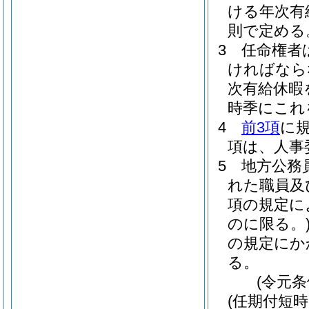
ける年次有
則で定める
3
任命権者
ければなら
次有給休暇
時季にこれ
4
前3項
に
項は、人事
5
地方公務
れた職員及
項の規定に
のに限る。
の規定にか
る。
(令元条
(任期付短