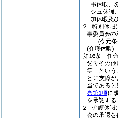
弔休暇、
シュ休暇
加休暇及
2
特別休暇
事委員会の
(令元条
(介護休暇)
第16条
任
父母その他
等」という
とに支障が
当であると
条第1項
に
を承認する
2
介護休暇
会の承認を