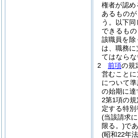
権者が認め
あるものが
う。以下同
できるもの
該職員を除
は、職務に
てはならな
2
前項
の規
営むことに
について準
の始期に達
2第1項の
定する特別
(当該請求
限る。)
で
(昭和22年法