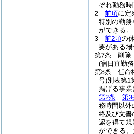
ぞれ勤務時
2
前項
に定
特別の勤務
ができる。
3
前2項
の
要がある場
第7条
削除
(宿日直勤務
第8条
任命
号)
別表第1
掲げる事業
第2条
、
第3
務時間以外
絡及び文書
認を得て規
ができる。