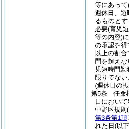
等にあって
週休日、短
るものとす
必要
(育児
等の内容)
の承認を得
以上の割合
間を超えな
児短時間勤
限りでない
(週休日の振
第5条
任命
日において
中野区規則
第3条第1項
れた日
(以