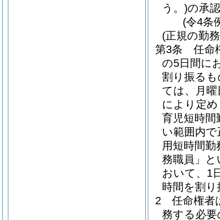
う。)
の承
(令4条
(正規の勤
第3条
任命
の5日間に
割り振るも
ては、月曜
により定め
育児短時間
い範囲内で
用短時間勤
務職員」と
おいて、1
時間を割り
2
任命権者
務する必要