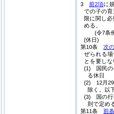
3
前2項
に
での子の育
限に関し必
める。
(令7条
(休日)
第10条
次
ぜられる場
とを要しな
(1)
国民の
る休日
(2)
12月
除く。以
(3)
国の行
則で定め
第11条
前