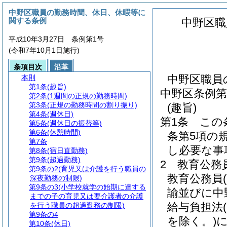
中野区職員の勤務時間、休日、休暇等に
関する条例
中野区職
平成10年3月27日 条例第1号
(令和7年10月1日施行)
条項目次
沿革
中野区職員
本則
第1条
(趣旨)
中野区条例第
第2条
(1週間の正規の勤務時間)
第3条
(正規の勤務時間の割り振り)
(趣旨)
第4条
(週休日)
第1条
この
第5条
(週休日の振替等)
第6条
(休憩時間)
条第5項の
第7条
し必要な事
第8条
(宿日直勤務)
第9条
(超過勤務)
2
教育公務
第9条の2
(育児又は介護を行う職員の
教育公務員
深夜勤務の制限)
第9条の3
(小学校就学の始期に達する
諭並びに中
までの子の育児又は要介護者の介護
給与負担法
を行う職員の超過勤務の制限)
第9条の4
を除く。)
に
第10条
(休日)