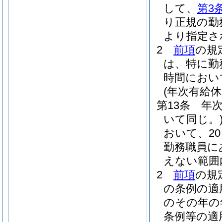
して、
第3
り正規の勤
より指定さ
2
前項
の規
は、特に勤
時間におい
(年次有給休
第13条
年
いて同じ。
おいて、20
勤務職員に
えない範囲
2
前項
の規
の条例の適
のその年の
条例等の適