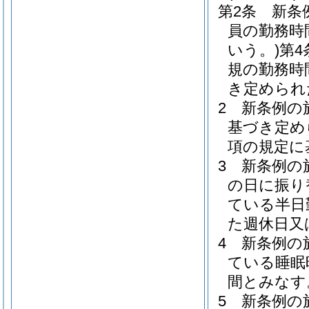
第2条
新条
員の勤務時
いう。)
第
規の勤務時
き定められ
2
新条例の
基づき定め
項の規定に
3
新条例の
の日に振り
ている半日
た週休日又
4
新条例の
ている睡眠
間とみなす
5
新条例の