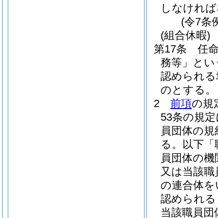
しなければ
(令7条
(組合休暇)
第17条
任
務等」とい
認められる
のとする。
2
前項
の規
53条の規
員団体の規
る。以下「
員団体の機
又は当該職
の連合体を
認められる
当該職員団