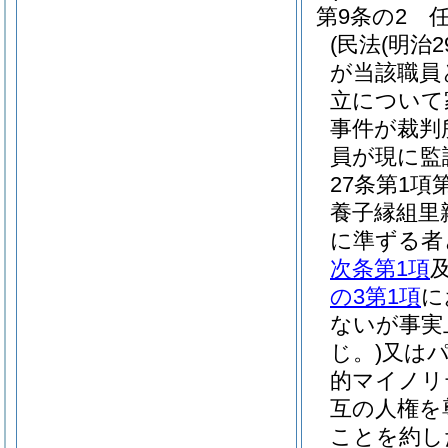
第9条の2
(民法
(明治2
が当該職員
立について
事件が裁判
員が現に監
27条第1
養子縁組里
に準ずる者
次条第1項
の3第1項
に
ないが事実
じ。)
又は
的マイノリ
互の人権を
ことを約し