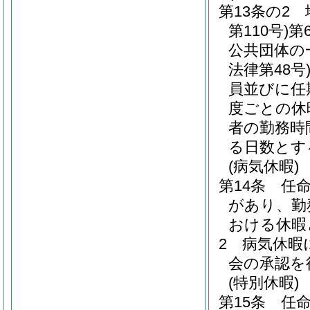
第13条の2
第110号)
第
公共団体の
法律第48号
員並びに任
度ごとの休
者の勤務時
る日数とす
(病気休暇)
第14条
任
があり、勤
おける休暇
2
病気休暇
会の承認を
(特別休暇)
第15条
任