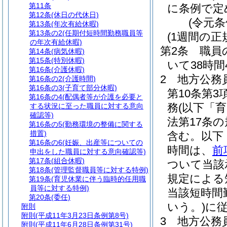
第11条
に条例で定
第12条
(休日の代休日)
(令元条
第13条
(年次有給休暇)
第13条の2
(任期付短時間勤務職員等
(1週間の正
の年次有給休暇)
第2条
職員
第14条
(病気休暇)
第15条
(特別休暇)
いて38時間
第16条
(介護休暇)
2
地方公務
第16条の2
(介護時間)
第16条の3
(子育て部分休暇)
第10条第
第16条の4
(配偶者等が介護を必要と
務
(以下「
する状況に至った職員に対する意向
確認等)
法第17条
第16条の5
(勤務環境の整備に関する
措置)
含む。以下
第16条の6
(妊娠、出産等についての
時間は、
前
申出をした職員に対する意向確認等)
第17条
(組合休暇)
ついて当該
第18条
(管理監督職員等に対する特例)
規定による
第19条
(育児休業に伴う臨時的任用職
員等に対する特例)
当該短時間
第20条
(委任)
いう。)
に
附則
附則
(平成11年3月23日条例第8号)
3
地方公務員
附則
(平成11年6月28日条例第31号)