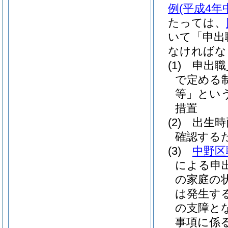
例
(平成4年
たっては、
いて「申出
なければな
(1)
申出職
で定める
等」という
措置
(2)
出生時
確認する
(3)
中野区
による申
の家庭の
は発生す
の支障と
事項に係