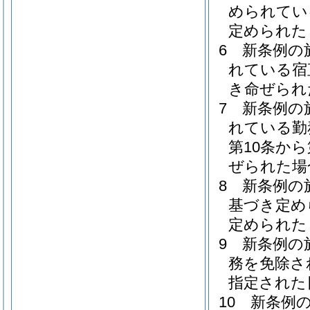
められてい
定められた
6
新条例の
れている宿
き命ぜられ
7
新条例の
れている勤
第10条か
ぜられた場
8
新条例の
基づき定め
定められた
9
新条例の
務を免除さ
指定された
10
新条例