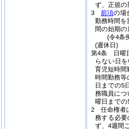
ず、正規の
3
前項
の場
勤務時間を
間の始期の
(令4条
(週休日)
第4条
日曜
らない日を
育児短時間
時間勤務等
日までの5
務職員につ
曜日までの
2
任命権者
務する必要
ず、4週間