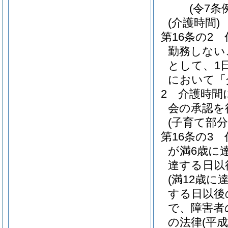
(令7条
(介護時間)
第16条の2
勤務しない
として、1
において「
2
介護時間
会の承認を
(子育て部分
第16条の3
が満6歳に
達する日以
(満12歳
する日以後
で、障害者
の法律
(平成