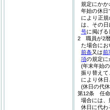
規定にかか
年始の休日
により正規
は、その日
号
に掲げる
2
職員が2
た場合にお
前条
又は
前
項
の規定に
(年末年始
振り替えて
により休日
(休日の代休
第12条
任
場合には、
休日に代わ