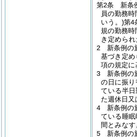
第2条
新条
員の勤務時
いう。)
第
規の勤務時
き定められ
2
新条例の
基づき定め
項の規定に
3
新条例の
の日に振り
ている半日
た週休日又
4
新条例の
ている睡眠
間とみなす
5
新条例の