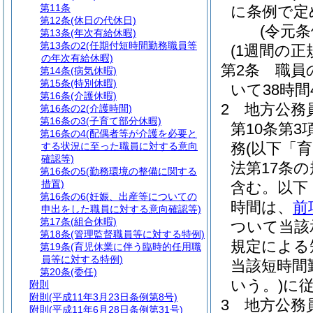
第11条
に条例で定
第12条
(休日の代休日)
(令元条
第13条
(年次有給休暇)
第13条の2
(任期付短時間勤務職員等
(1週間の正
の年次有給休暇)
第2条
職員
第14条
(病気休暇)
第15条
(特別休暇)
いて38時間
第16条
(介護休暇)
2
地方公務
第16条の2
(介護時間)
第16条の3
(子育て部分休暇)
第10条第
第16条の4
(配偶者等が介護を必要と
務
(以下「
する状況に至った職員に対する意向
確認等)
法第17条
第16条の5
(勤務環境の整備に関する
措置)
含む。以下
第16条の6
(妊娠、出産等についての
時間は、
前
申出をした職員に対する意向確認等)
第17条
(組合休暇)
ついて当該
第18条
(管理監督職員等に対する特例)
規定による
第19条
(育児休業に伴う臨時的任用職
員等に対する特例)
当該短時間
第20条
(委任)
いう。)
に
附則
附則
(平成11年3月23日条例第8号)
3
地方公務員
附則
(平成11年6月28日条例第31号)