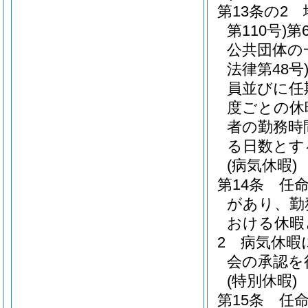
第13条の2
第110号)
第
公共団体の
法律第48号
員並びに任
度ごとの休
者の勤務時
る日数とす
(病気休暇)
第14条
任
があり、勤
おける休暇
2
病気休暇
会の承認を
(特別休暇)
第15条
任