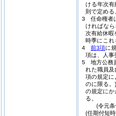
ける年次有
則で定める
3
任命権者
ければなら
次有給休暇
時季にこれ
4
前3項
に
項は、人事
5
地方公務
れた職員及
項の規定に
のに限る。
の規定にか
る。
(令元条
(任期付短