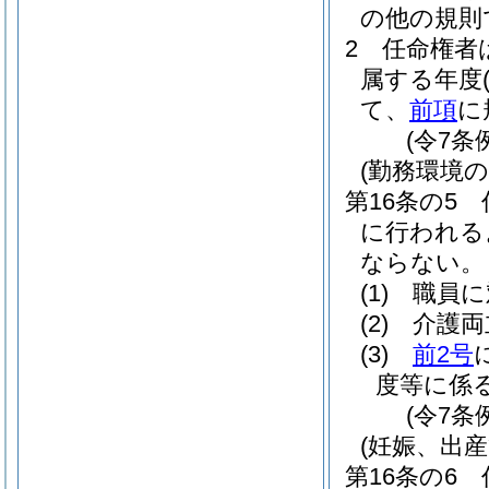
の他の規則
2
任命権者
属する年度
て、
前項
に
(令7条
(勤務環境
第16条の5
に行われる
ならない。
(1)
職員に
(2)
介護両
(3)
前2号
度等に係
(令7条
(妊娠、出
第16条の6