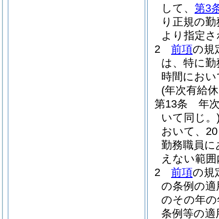
して、
第3
り正規の勤
より指定さ
2
前項
の規
は、特に勤
時間におい
(年次有給休
第13条
年
いて同じ。
おいて、20
勤務職員に
えない範囲
2
前項
の規
の条例の適
のその年の
条例等の適