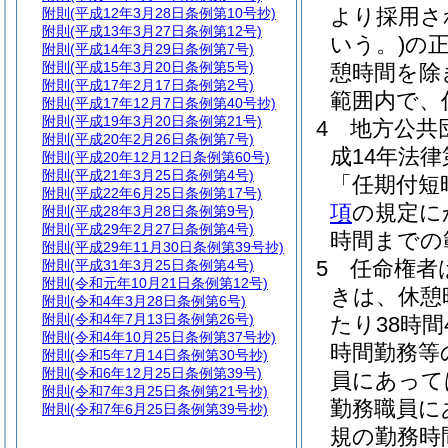
より採用さ
附則
(平成12年3月28日条例第10号抄)
附則
(平成13年3月27日条例第12号)
いう。)
の
附則
(平成14年3月29日条例第7号)
附則
(平成15年3月20日条例第5号)
憩時間を除
附則
(平成17年2月17日条例第2号)
範囲内で、
附則
(平成17年12月7日条例第40号抄)
附則
(平成19年3月20日条例第21号)
4
地方公共
附則
(平成20年2月26日条例第7号)
成14年法律
附則
(平成20年12月12日条例第60号)
附則
(平成21年3月25日条例第4号)
「任期付短
附則
(平成22年6月25日条例第17号)
項
の規定に
附則
(平成28年3月28日条例第9号)
附則
(平成29年2月27日条例第4号)
時間までの
附則
(平成29年11月30日条例第39号抄)
5
任命権者
附則
(平成31年3月25日条例第4号)
附則
(令和元年10月21日条例第12号)
きは、休憩
附則
(令和4年3月28日条例第6号)
附則
(令和4年7月13日条例第26号)
たり38時間
附則
(令和4年10月25日条例第37号抄)
時間勤務等
附則
(令和5年7月14日条例第30号抄)
附則
(令和6年12月25日条例第39号)
員にあって
附則
(令和7年3月25日条例第21号抄)
勤務職員に
附則
(令和7年6月25日条例第39号抄)
規の勤務時