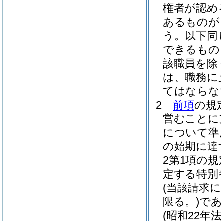
権者が認め
あるものが
う。以下同
できるもの
該職員を除
は、職務に
てはならな
2
前項
の規
営むことに
について準
の始期に達
2第1項の
定する特別
(当該請求
限る。)
で
(昭和22年法