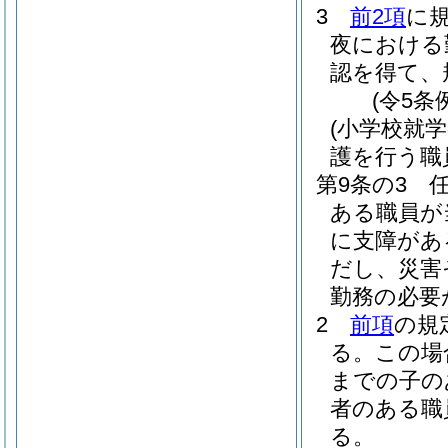
3
前2項
に
夜における
認を得て、
(令5条
(小学校就
護を行う職
第9条の3
ある職員が
に支障があ
だし、災害
勤務の必要
2
前項
の規
る。
この場
までの子の
者のある職
る。