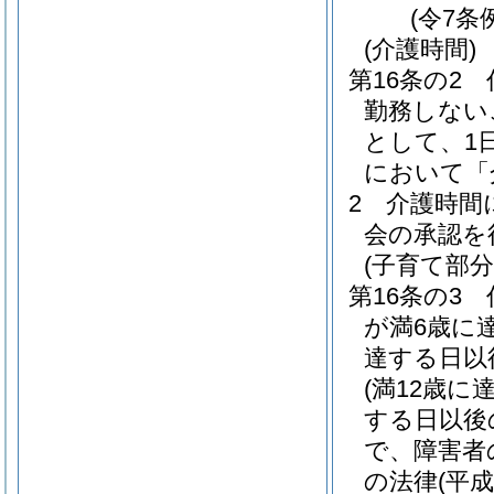
(令7条
(介護時間)
第16条の2
勤務しない
として、1
において「
2
介護時間
会の承認を
(子育て部分
第16条の3
が満6歳に
達する日以
(満12歳
する日以後
で、障害者
の法律
(平成