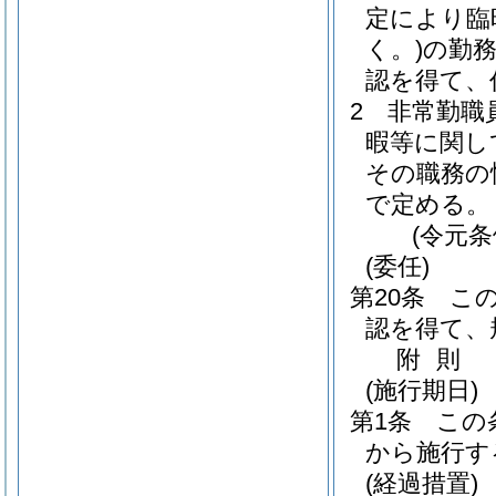
定により臨
く。)
の勤
認を得て、
2
非常勤職
暇等に関し
その職務の
で定める。
(令元条
(委任)
第20条
こ
認を得て、
附
則
(施行期日)
第1条
この
から施行す
(経過措置)