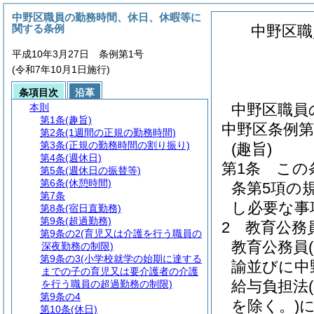
中野区職員の勤務時間、休日、休暇等に
関する条例
中野区職
平成10年3月27日 条例第1号
(令和7年10月1日施行)
条項目次
沿革
中野区職員
本則
第1条
(趣旨)
中野区条例第
第2条
(1週間の正規の勤務時間)
第3条
(正規の勤務時間の割り振り)
(趣旨)
第4条
(週休日)
第1条
この
第5条
(週休日の振替等)
第6条
(休憩時間)
条第5項の
第7条
し必要な事
第8条
(宿日直勤務)
第9条
(超過勤務)
2
教育公務
第9条の2
(育児又は介護を行う職員の
教育公務員
深夜勤務の制限)
第9条の3
(小学校就学の始期に達する
諭並びに中
までの子の育児又は要介護者の介護
給与負担法
を行う職員の超過勤務の制限)
第9条の4
を除く。)
に
第10条
(休日)