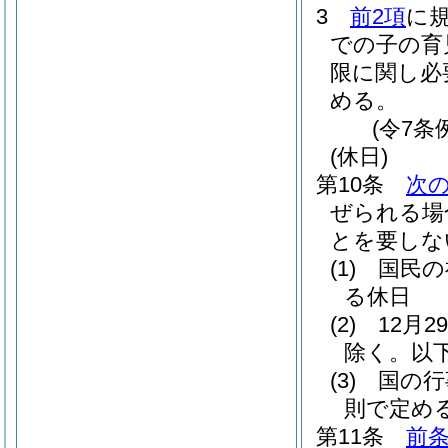
3
前2項
に
での子の育
限に関し必
める。
(令7条
(休日)
第10条
次
ぜられる場
とを要しな
(1)
国民の
る休日
(2)
12月
除く。以
(3)
国の行
則で定め
第11条
前