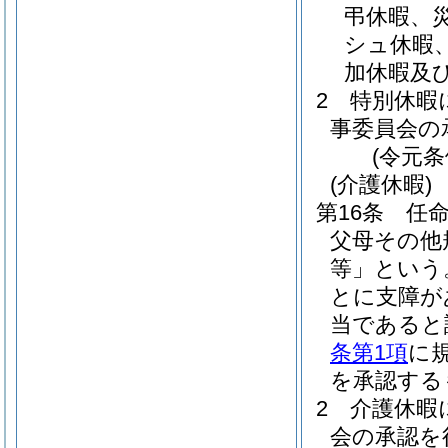
弔休暇、
シュ休暇
加休暇及
2
特別休暇
事委員会の
(令元条
(介護休暇)
第16条
任
父母その他
等」という
とに支障が
当であると
条第1項
に
を承認する
2
介護休暇
会の承認を