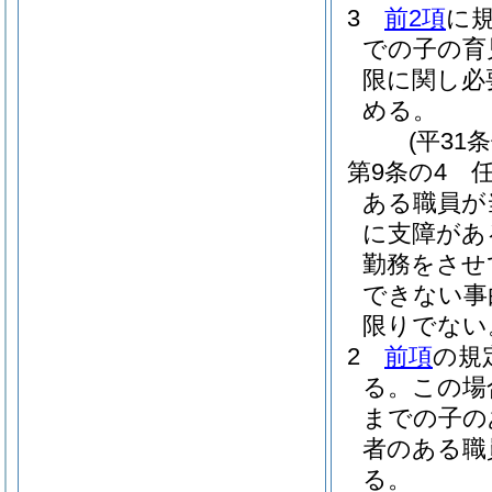
3
前2項
に
での子の育
限に関し必
める。
(平31
第9条の4
ある職員が
に支障があ
勤務をさせ
できない事
限りでない
2
前項
の規
る。
この場
までの子の
者のある職
る。