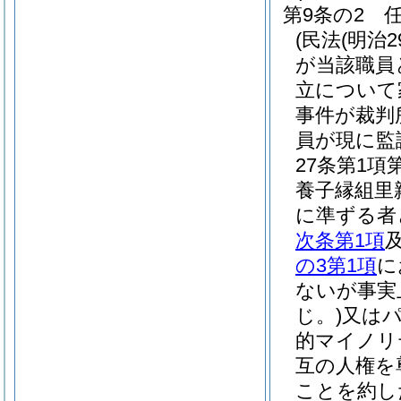
第9条の2
(民法
(明治2
が当該職員
立について
事件が裁判
員が現に監
27条第1
養子縁組里
に準ずる者
次条第1項
の3第1項
に
ないが事実
じ。)
又は
的マイノリ
互の人権を
ことを約し