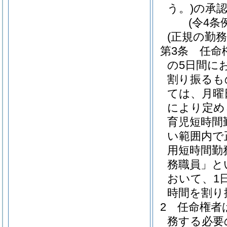
う。)
の承
(令4条
(正規の勤
第3条
任命
の5日間に
割り振るも
ては、月曜
により定め
育児短時間
い範囲内で
用短時間勤
務職員」と
おいて、1
時間を割り
2
任命権者
務する必要