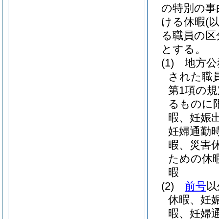
の特別の事
ける休暇
(
る職員の区
とする。
(1)
地方公
された職
第1項の
るものに限
暇、妊娠
妊婦通勤
暇、災害
ための休
暇
(2)
前号
以
休暇、妊
暇、妊婦