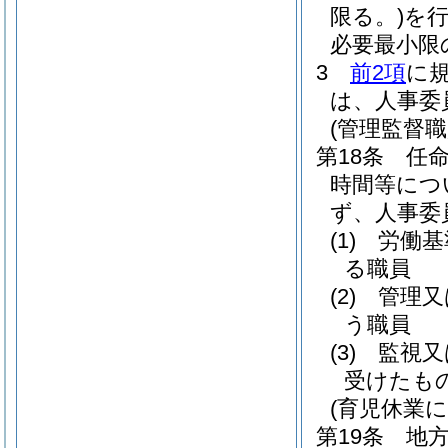
限る。)
を行
必要最小限
3
前2項
に
は、人事委
(管理監督
第18条
任
時間等につ
ず、人事委
(1)
労働基
る職員
(2)
管理又
う職員
(3)
監視又
受けたも
(育児休業
第19条
地