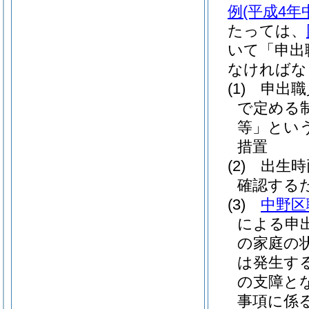
例
(平成4年
たっては、
いて「申出
なければな
(1)
申出職
で定める
等」という
措置
(2)
出生時
確認する
(3)
中野区
による申
の家庭の
は発生す
の支障と
事項に係