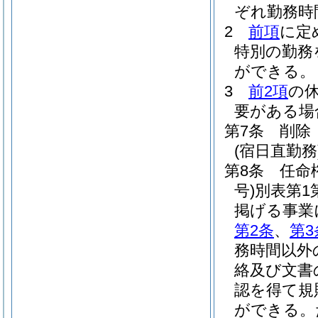
ぞれ勤務時
2
前項
に定
特別の勤務
ができる。
3
前2項
の
要がある場
第7条
削除
(宿日直勤務
第8条
任命
号)
別表第1
掲げる事業
第2条
、
第3
務時間以外
絡及び文書
認を得て規
ができる。