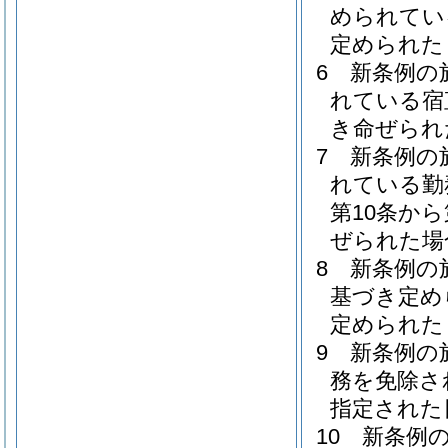
められてい
定められた
6
新条例の
れている宿
き命ぜられ
7
新条例の
れている勤
第10条か
ぜられた場
8
新条例の
基づき定め
定められた
9
新条例の
務を免除さ
指定された
10
新条例