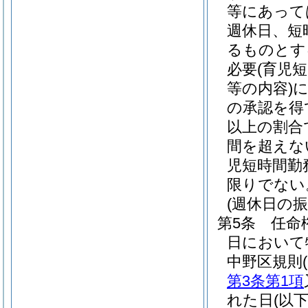
等にあって
週休日、短
るものとす
必要
(育児
等の内容)
の承認を得
以上の割合
間を超えな
児短時間勤
限りでない
(週休日の振
第5条
任命
日において
中野区規則
第3条第1項
れた日
(以