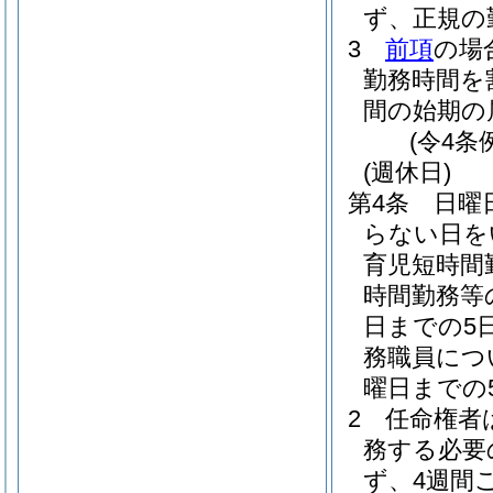
ず、正規の
3
前項
の場
勤務時間を
間の始期の
(令4条
(週休日)
第4条
日曜
らない日を
育児短時間
時間勤務等
日までの5
務職員につ
曜日までの
2
任命権者
務する必要
ず、4週間