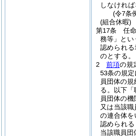
しなければ
(令7条
(組合休暇)
第17条
任
務等」とい
認められる
のとする。
2
前項
の規
53条の規
員団体の規
る。以下「
員団体の機
又は当該職
の連合体を
認められる
当該職員団