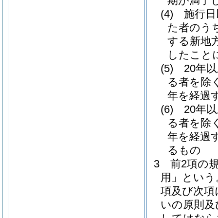
期が満了
(4)
施行日
た者のう
する新地
したこと
(5)
20年
る者を除く
年を経過
(6)
20年
る者を除く
年を経過
るもの
3
前2項の
用」という
項及び次項
いの原則及