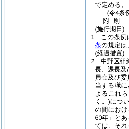
で定める。
(令4条
附
則
(施行期日)
1
この条例
条
の規定は
(経過措置)
2
中野区組
長、課長及
員会及び委
当する職に
よるこれら
く。)
につい
の間におけ
60年」と
ては、それ