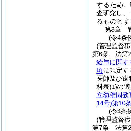
するため、
査研究し、
るものとす
第3章
(令4条
(管理監督
第6条
法第
給与に関す
項
に規定す
医師及び歯
料表
(1)
の適
立幼稚園教
14号)
第10
(令4条
(管理監督
第7条
法第