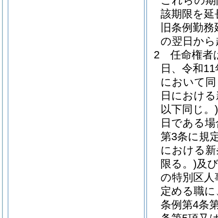
これらの期
該期限を延
旧条例勤務
の翌日から
2
任命権者
日、令和11
において同
日における
以下同じ。)
日である場
第3条に規
における新
限る。)
及
の特別区人
定める職に
条例第4条