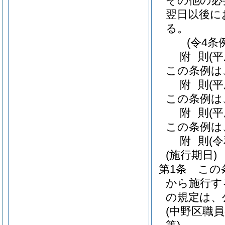
その他の必
翌日以後に
る。
(令4条
附
則
(
この条例は
附
則
(
この条例は
附
則
(
この条例は
附
則
(
(施行期日)
第1条
この
から施行す
の規定は、
(中野区職