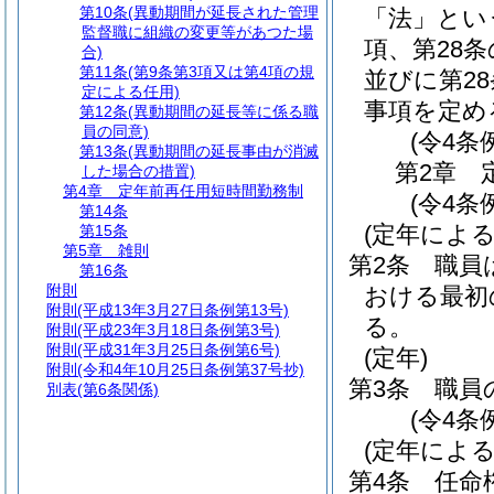
第10条
(異動期間が延長された管理
「法」とい
監督職に組織の変更等があつた場
項、第28条
合)
第11条
(第9条第3項又は第4項の規
並びに第2
定による任用)
事項を定め
第12条
(異動期間の延長等に係る職
員の同意)
(令4条
第13条
(異動期間の延長事由が消滅
第2章
した場合の措置)
第4章
定年前再任用短時間勤務制
(令4条
第14条
(定年による
第15条
第5章
雑則
第2条
職員
第16条
附則
おける最初の
附則
(平成13年3月27日条例第13号)
る。
附則
(平成23年3月18日条例第3号)
附則
(平成31年3月25日条例第6号)
(定年)
附則
(令和4年10月25日条例第37号抄)
第3条
職員
別表
(第6条関係)
(令4条
(定年によ
第4条
任命