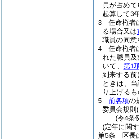
員が占めて
起算して3
3
任命権者
る場合又は
職員の同意
4
任命権者
れた職員及
いて、
第1
到来する前
ときは、当
り上げるも
5
前各項
の
委員会規則
(令4条
(定年に関
第5条
区長