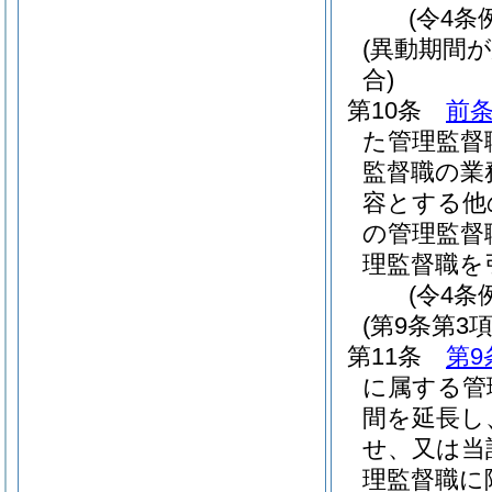
(令4条
(異動期間
合)
第10条
前条
た管理監督
監督職の業
容とする他
の管理監督
理監督職を
(令4条
(第9条第3
第11条
第9
に属する管
間を延長し
せ、又は当
理監督職に