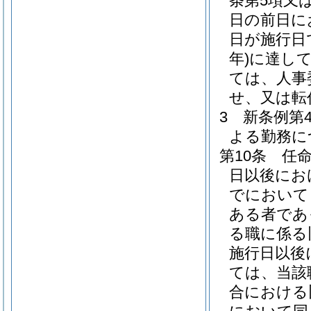
条第5項又
日の前日に
日が施行日
年)
に達し
ては、人事
せ、又は転
3
新条例第
よる勤務に
第10条
任
日以後にお
でにおいて
ある者であ
る職に係る
施行日以後
ては、当該
合における