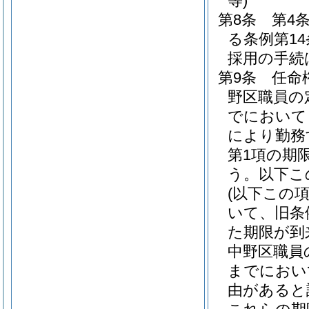
等)
第8条
第4
る条例第1
採用の手続
第9条
任命
野区職員の
でにおいて
により勤務
第1項の期
う。以下こ
(以下この
いて、旧条
た期限が到
中野区職員
までにおい
由があると