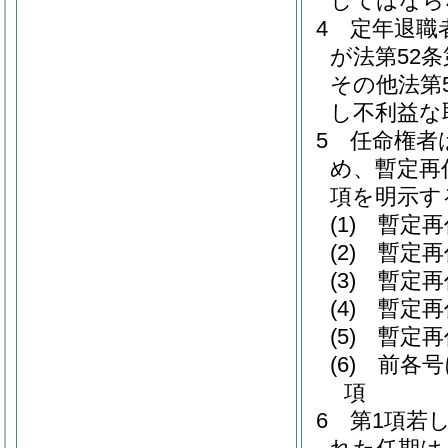
してはなら
4
定年退職
が法第52
その他法第
し不利益な
5
任命権者
め、暫定再
項を明示す
(1)
暫定再
(2)
暫定再
(3)
暫定再
(4)
暫定再
(5)
暫定再
(6)
前各号
項
6
第1項若