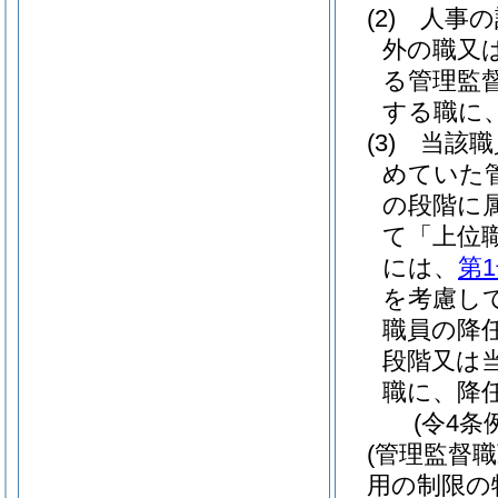
(2)
人事の
外の職又
る管理監
する職に
(3)
当該職
めていた
の段階に
て「上位
には、
第
を考慮し
職員の降
段階又は
職に、降
(令4条
(管理監督
用の制限の