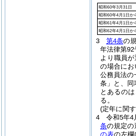
昭和60年3月31日
昭和60年4月1日か
昭和61年4月1日か
昭和62年4月1日か
3
第4条
の
年法律第9
より職員が
の場合にお
公務員法の
条」と、同
とあるのは
る。
(定年に関
4
令和5年4
条
の規定の
の表
の左欄