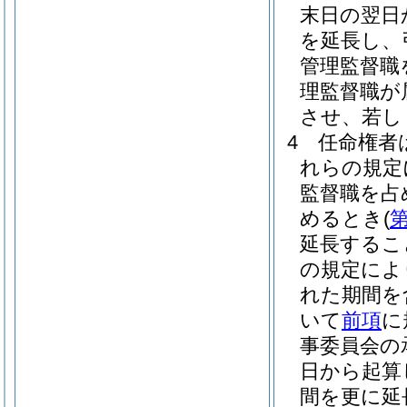
末日の翌日
を延長し、
管理監督職
理監督職が
させ、若し
4
任命権者
れらの規定
監督職を占
めるとき
(
第
延長するこ
の規定によ
れた期間を
いて
前項
に
事委員会の
日から起算
間を更に延