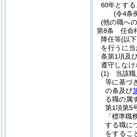
60年とする
(令4条
(他の職へ
第8条
任命
降任等
(以
を行うに当た
条第1項及
遵守しなけ
(1)
当該職
等に基づ
の条及び
る職の属
第1項第
「標準職
する職に
をするこ