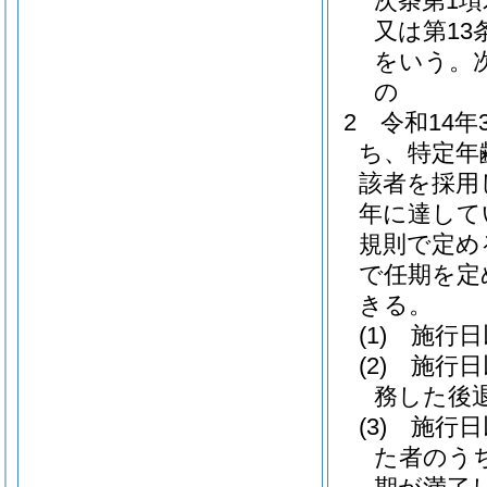
次条第1項
又は第1
をいう。
の
2
令和14
ち、特定年
該者を採用
年に達して
規則で定め
で任期を定
きる。
(1)
施行日
(2)
施行日
務した後
(3)
施行日
た者のう