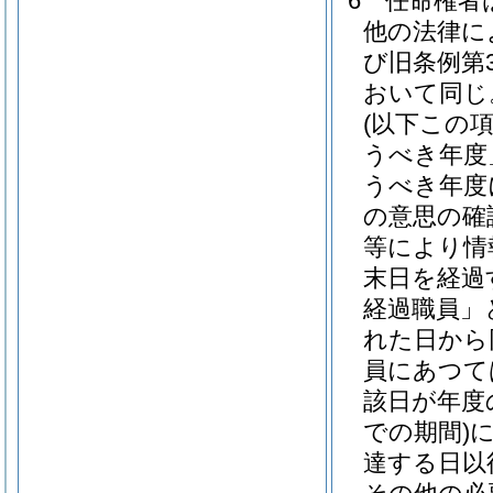
6
任命権者
他の法律に
び旧条例第
おいて同じ
(以下この
うべき年度
うべき年度
の意思の確
等により情
末日を経過
経過職員」
れた日から
員にあつて
該日が年度
での期間)
達する日以