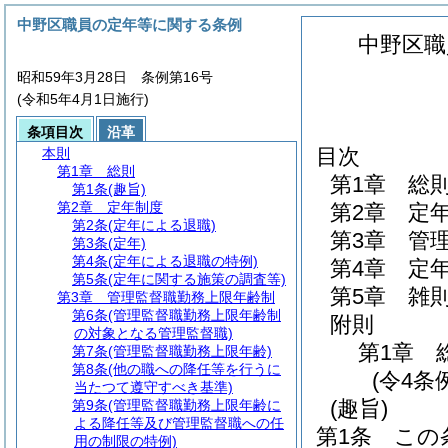
中野区職員の定年等に関する条例
中野区職
昭和59年3月28日 条例第16号
(令和5年4月1日施行)
条項目次
沿革
目次
本則
第1章
総則
第1章
総
第1条
(趣旨)
第2章
定年制度
第2章
定
第2条
(定年による退職)
第3章
管
第3条
(定年)
第4条
(定年による退職の特例)
第4章
定
第5条
(定年に関する施策の調査等)
第5章
雑
第3章
管理監督職勤務上限年齢制
第6条
(管理監督職勤務上限年齢制
附則
の対象となる管理監督職)
第1章
第7条
(管理監督職勤務上限年齢)
第8条
(他の職への降任等を行うに
(令4条
当たつて遵守すべき基準)
(趣旨)
第9条
(管理監督職勤務上限年齢に
よる降任等及び管理監督職への任
第1条
この
用の制限の特例)