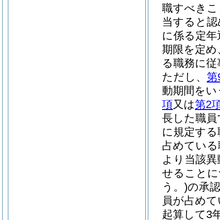
職すべきこ
当すると認
に係る定年
期限を定め
る職務に従
ただし、
第
動期間をい
項
又は
第2
長した職員
に規定する
占めている
より当該異
せることに
う。)
の承
員が占めて
起算して3