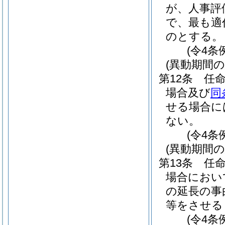
が、人事評
で、最も適
のとする。
(令4条
(異動期間
第12条
任
場合及び
同
せる場合に
ない。
(令4条
(異動期間
第13条
任
場合におい
の延長の事
等をさせる
(令4条