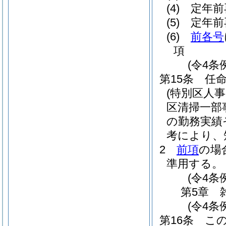
(4)
定年前
(5)
定年前
(6)
前各号
項
(令4条
第15条
任
(特別区人
区清掃一部
の勤務実績
考により、
2
前項
の場
準用する。
(令4条
第5章
(令4条
第16条
こ