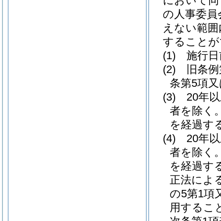
において同
の人事委員
えない範囲
することが
(1)
施行日
(2)
旧条例
条第5項
(3)
20年
者を除く。
を経過す
(4)
20年
者を除く。
を経過す
正法による
の5第1項
用するこ