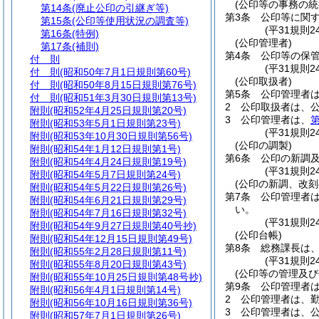
(公印等の事務の統
第14条
(廃止公印の引継ぎ等)
第3条
公印等に関
第15条
(公印等使用状況の調査等)
(平31規則
第16条
(特例)
(公印管理者)
第17条
(補則)
第4条
公印等の保
付 則
(平31規則
付 則
(昭和50年7月1日規則第60号)
(公印取扱者)
付 則
(昭和50年8月15日規則第76号)
第5条
公印管理者
付 則
(昭和51年3月30日規則第13号)
2
公印取扱者は、
附則
(昭和52年4月25日規則第20号)
3
公印管理者は、
第
附則
(昭和53年5月1日規則第23号)
(平31規則
附則
(昭和53年10月30日規則第56号)
(公印の調製)
附則
(昭和54年1月12日規則第1号)
第6条
公印の新調
附則
(昭和54年4月24日規則第19号)
(平31規則
附則
(昭和54年5月7日規則第24号)
(公印の新調、改刻
附則
(昭和54年5月22日規則第26号)
第7条
公印管理者
附則
(昭和54年6月21日規則第29号)
い。
附則
(昭和54年7月16日規則第32号)
(平31規則
附則
(昭和54年9月27日規則第40号抄)
(公印台帳)
附則
(昭和54年12月15日規則第49号)
第8条
総務課長は
附則
(昭和55年2月28日規則第11号)
(平31規則
附則
(昭和55年8月20日規則第43号)
(公印等の管理及び
附則
(昭和55年10月25日規則第48号抄)
第9条
公印管理者
附則
(昭和56年4月1日規則第14号)
2
公印管理者は、
附則
(昭和56年10月16日規則第36号)
3
公印管理者は、
附則
(昭和57年7月1日規則第26号)