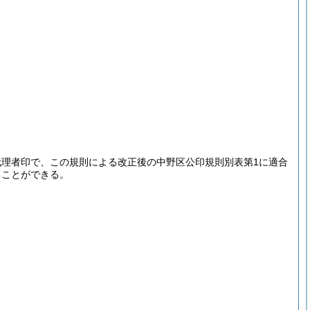
理者印で、この規則による改正後の中野区公印規則別表第1に適合
ることができる。