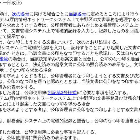
8・一部改正)
印は、
次の各号
に掲げる場合ごとに
当該各号
に定めるところにより行う
テム
(庁内情報ネットワークシステム上で中野区の文書事務を処理するシ
印を求めようとする者は、公印管理者にあらかじめ文書管理システム上
いて、文書管理システム上で電磁的記録を入力し、記録したものを回議
せて提示する。
は、なつ印しようとする文書について、次のとおり処理する。
理システム上で電磁的記録を入力し、記録することにより起案した文書
認めたときは、当該文書に公印をなつ印することを承認し、又は自らな
ア後段
の場合は、当該決定済みの起案文書と照合し、公印のなつ印を適当
印するとともに、決定済みの起案文書に公印の照合済みの表示をし、文
示してなつ印を求める場合
印を求めようとする者は、公印管理者になつ印しようとする文書及び決
は、公印のなつ印を適当と認めたときは、当該文書に公印をなつ印する
済みの表示をする。
印した者は、公印使用簿
(
別記第3号様式
)
に必要な事項を記入する。
テム
(庁内情報ネットワークシステム上で中野区の文書事務及び財務会
ことにより起案した文書になつ印を求める場合
印を求めようとする者は、公印管理者に公印をなつ印しようとする文書
は、財務会計システム上の電磁的記録と照合し、公印のなつ印を適当と
。
印した者は、公印使用簿に必要な事項を記入する。
は、公印使用簿に照合済みの表示をする。