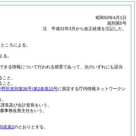
昭和50年4月1日
規則第5号
注 平成31年3月から改正経過を注記した。
るところによる。
よる。
できる情報について行われる措置であって、次のいずれにも該当
ること。
ること。
中野区規則第36号)
第2条第10号
に規定する庁内情報ネットワークシ
う。
当課長及び会計室長をいう。
書事務改善主任をいう。
別表第2
のとおりとする。