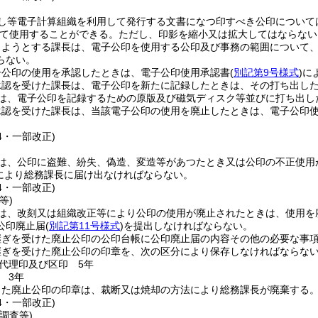
し等電子計算組織を利用して発行する文書になつ印すべき公印について
て使用することができる。
ただし、印影を縮小又は拡大してはならない
しようとする課長は、電子公印を使用する公印及び事務の範囲について
らない。
子公印の使用を承認したときは、電子公印使用承認書
(
別記第9号様式
)
に
承認を受けた課長は、電子公印を新たに記録したときは、その打ち出し
は、電子公印を記録するための原版及び磁気ディスク等並びに打ち出し
承認を受けた課長は、当該電子公印の使用を廃止したときは、電子公印
24・一部改正)
は、公印に盗難、紛失、偽造、変造等があつたとき又は公印の不正使用
により総務課長に届け出なければならない。
24・一部改正)
等)
は、改刻又は組織改正等により公印の使用が廃止されたときは、使用を
公印廃止届
(
別記第11号様式
)
を提出しなければならない。
継ぎを受けた廃止公印の公印台帳に公印廃止届の内容その他の必要な事
継ぎを受けた廃止公印の印章を、次の区分により保存しなければならな
代理印及び区印 5年
 3年
した廃止公印の印章は、裁断又は焼却の方法により総務課長が廃棄する
24・一部改正)
調査等)