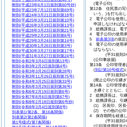
(電子公印)
附則
(平成23年6月1日規則第60号抄)
第12条
住民票の写
附則
(平成23年7月12日規則第69号)
いう。)
を打ち出し
附則
(平成24年3月21日規則第18号)
2
電子公印を使用
附則
(平成25年3月21日規則第10号)
申請しなければな
附則
(平成26年3月19日規則第13号)
3
総務課長は、電
附則
(平成28年3月23日規則第21号)
4
電子公印の使用
附則
(平成29年2月23日規則第6号)
5
前条第3項
の規定
附則
(平成29年3月24日規則第14号)
6
電子公印の使用
附則
(平成30年1月26日規則第3号)
ばならない。
附則
(平成30年3月27日規則第17号)
(平31規則
附則
(平成31年3月27日規則第24号)
(公印事故届)
附則
(令和2年3月6日規則第13号)
第13条
公印管理者
附則
(令和3年2月2日規則第4号)
(
別記第10号様式
)
附則
(令和3年3月26日規則第28号)
(平31規則
附則
(令和3年11月26日規則第75号)
(廃止公印の引継ぎ
附則
(令和4年3月25日規則第33号)
第14条
公印管理者
附則
(令和5年3月29日規則第36号)
き継ぐとともに、
附則
(令和6年2月19日規則第6号)
2
総務課長は、引
附則
(令和7年8月6日規則第67号)
3
総務課長は、引
附則
(令和8年2月18日規則第6号抄)
(1)
区長印、区長
附則
(令和8年3月4日規則第8号)
(2)
その他の公印
別表第1
(第2条、第16条関係)
4
保存期間を経過
別表第2
(第2条関係)
(平31規則
第1号様式
(第7条関係)
(公印等使用状況の