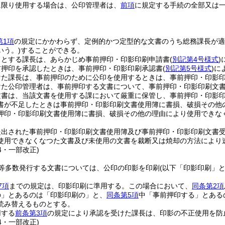
に限り使用する場合は、公印管理者は、
前項
に規定する手続の全部又は
)
第1項
の規定にかかわらず、定例的かつ定型的な文書のうち総務課長が適
いう。)
することができる。
うとする課長は、あらかじめ事前押印・印影印刷申請書
(
別記第4号様式
)
前押印を承認したときは、事前押印・印影印刷承認書
(
別記第5号様式
)
に
けた課長は、事前押印のために公印を使用するときは、事前押印・印影
けた公印管理者は、事前押印する文書について、事前押印・印影印刷文
文書は、当該文書を使用する課において厳重に保管し、事前押印・印影
書が不足したときは事前押印・印影印刷文書使用簿に書損、破損その他
押印・印影印刷文書使用簿に書損、破損その他の理由により使用できな
提出された事前押印・印影印刷文書使用簿及び事前押印・印影印刷文書
使用できなくなつた文書及び未使用の文書を裁断又は焼却の方法により
24・一部改正)
等多数発行する文書については、公印の印影を印刷
(以下「印影印刷」と
7項
までの規定は、印影印刷に準用する。
この場合において、
同条第2項
の」とあるのは「印影印刷の」と、
同条第5項
中「事前押印する」とある
読み替えるものとする。
用する
前条第3項
の規定により承認を受けた課長は、印影の不正使用を防
24・一部改正)