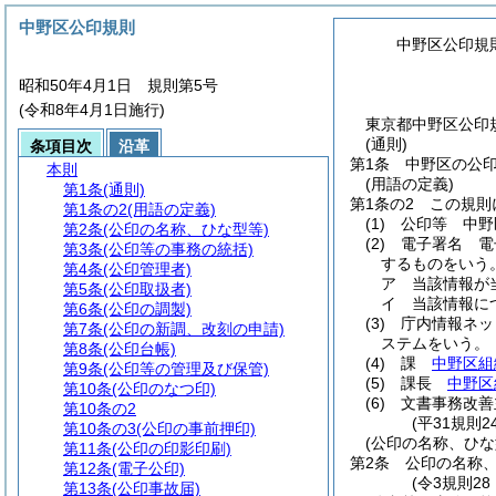
中野区公印規則
中野区公印規
昭和50年4月1日 規則第5号
(令和8年4月1日施行)
東京都中野区公印規
(通則)
条項目次
沿革
第1条
中野区の公
本則
(用語の定義)
第1条
(通則)
第1条の2
この規則
第1条の2
(用語の定義)
(1)
公印等 中野
第2条
(公印の名称、ひな型等)
(2)
電子署名 電
第3条
(公印等の事務の統括)
するものをいう
第4条
(公印管理者)
ア
当該情報が
第5条
(公印取扱者)
イ
当該情報に
第6条
(公印の調製)
(3)
庁内情報ネ
第7条
(公印の新調、改刻の申請)
ステムをいう。
第8条
(公印台帳)
(4)
課
中野区組
第9条
(公印等の管理及び保管)
(5)
課長
中野区
第10条
(公印のなつ印)
(6)
文書事務改
第10条の2
(平31規則
第10条の3
(公印の事前押印)
(公印の名称、ひな
第11条
(公印の印影印刷)
第2条
公印の名称
第12条
(電子公印)
(令3規則2
第13条
(公印事故届)