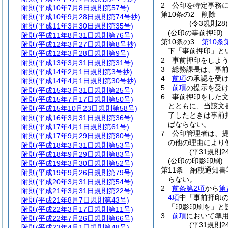
2
公印を特定事務
附則
(平成10年7月8日規則第57号)
第10条の2
削除
附則
(平成10年9月28日規則第74号抄)
(令3規則28
附則
(平成11年3月30日規則第35号)
(公印の事前押印)
附則
(平成11年8月31日規則第76号)
第10条の3
第10条
附則
(平成12年3月27日規則第8号抄)
下「事前押印」と
附則
(平成12年3月28日規則第9号)
2
事前押印をしよ
附則
(平成13年3月31日規則第31号)
3
総務課長は、事
附則
(平成14年2月1日規則第3号抄)
4
前項
の承認を受
附則
(平成14年4月1日規則第30号抄)
5
前項
の提示を受
附則
(平成15年3月31日規則第25号)
6
事前押印をした
附則
(平成15年7月17日規則第50号)
とともに、当該文
附則
(平成15年10月23日規則第58号)
了したときは事前
附則
(平成16年3月31日規則第36号)
ばならない。
附則
(平成17年4月1日規則第61号)
7
公印管理者は、
附則
(平成17年9月29日規則第80号)
の他の理由により
附則
(平成18年3月31日規則第53号)
(平31規則
附則
(平成18年9月29日規則第83号)
(公印の印影印刷)
附則
(平成19年3月30日規則第52号)
第11条
納税通知書
附則
(平成19年9月26日規則第79号)
らない。
附則
(平成20年3月31日規則第54号)
2
前条第2項
から
第
附則
(平成21年3月31日規則第22号)
4項
中「事前押印
附則
(平成21年8月7日規則第43号)
「印影印刷を」と
附則
(平成22年3月17日規則第11号)
3
前項
において準
附則
(平成22年7月26日規則第66号)
(平31規則
附則
(平成23年4月1日規則第48号)