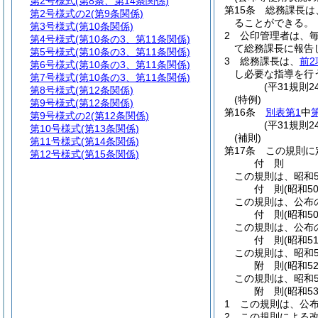
第2号様式
(第8条、第14条関係)
第15条
総務課長は
第2号様式の2
(第9条関係)
ることができる。
第3号様式
(第10条関係)
2
公印管理者は、
第4号様式
(第10条の3、第11条関係)
て総務課長に報告
第5号様式
(第10条の3、第11条関係)
3
総務課長は、
前2
第6号様式
(第10条の3、第11条関係)
し必要な指導を行
第7号様式
(第10条の3、第11条関係)
(平31規則
第8号様式
(第12条関係)
(特例)
第9号様式
(第12条関係)
第16条
別表第1
中
第9号様式の2
(第12条関係)
(平31規則
第10号様式
(第13条関係)
(補則)
第11号様式
(第14条関係)
第17条
この規則に
第12号様式
(第15条関係)
付
則
この規則は、昭和5
付
則
(昭和5
この規則は、公布
付
則
(昭和5
この規則は、公布
付
則
(昭和5
この規則は、昭和5
附
則
(昭和5
この規則は、昭和5
附
則
(昭和5
1
この規則は、公
2
この規則による改