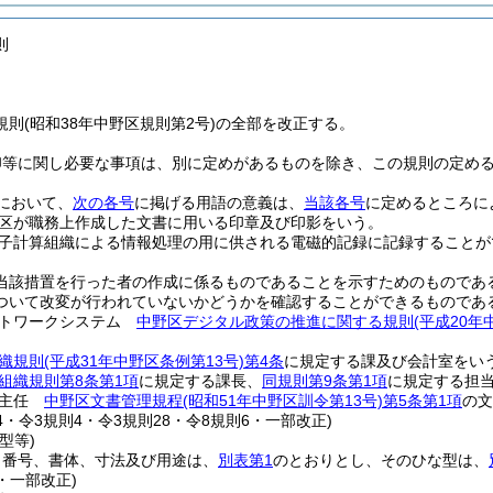
則
則(昭和38年中野区規則第2号)の全部を改正する。
印等に関し必要な事項は、別に定めがあるものを除き、この規則の定め
において、
次の各号
に掲げる用語の意義は、
当該各号
に定めるところに
区が職務上作成した文書に用いる印章及び印影をいう。
子計算組織による情報処理の用に供される電磁的記録に記録することが
。
当該措置を行った者の作成に係るものであることを示すためのものであ
ついて改変が行われていないかどうかを確認することができるものであ
ットワークシステム
中野区デジタル政策の推進に関する規則
(平成20年
織規則
(平成31年中野区条例第13号)
第4条
に規定する課及び会計室をい
組織規則第8条第1項
に規定する課長、
同規則第9条第1項
に規定する担
善主任
中野区文書管理規程
(昭和51年中野区訓令第13号)
第5条第1項
の文
24・令3規則4・令3規則28・令8規則6・一部改正)
型等)
、番号、書体、寸法及び用途は、
別表第1
のとおりとし、そのひな型は、
8・一部改正)