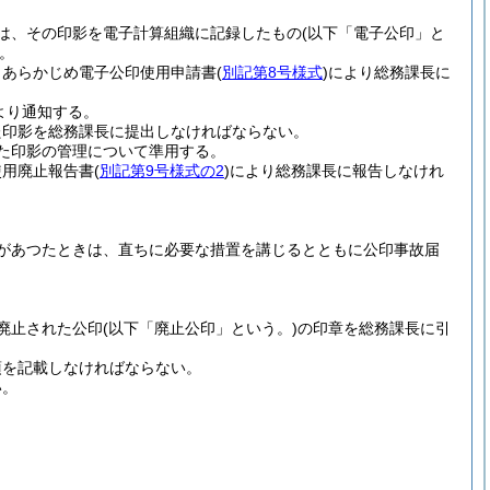
は、その印影を電子計算組織に記録したもの
(以下「電子公印」と
。
、あらかじめ電子公印使用申請書
(
別記第8号様式
)
により総務課長に
より通知する。
た印影を総務課長に提出しなければならない。
た印影の管理について準用する。
使用廃止報告書
(
別記第9号様式の2
)
により総務課長に報告しなけれ
があつたときは、直ちに必要な措置を講じるとともに公印事故届
廃止された公印
(以下「廃止公印」という。)
の印章を総務課長に引
項を記載しなければならない。
い。
。