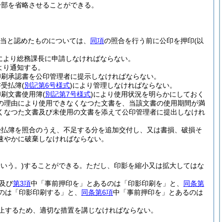
一部を省略させることができる。
当と認めたものについては、
同項
の照合を行う前に公印を押印
(以
により総務課長に申請しなければならない。
より通知する。
印刷承認書を公印管理者に提示しなければならない。
書受払簿
(
別記第6号様式
)
により管理しなければならない。
印刷文書使用簿
(
別記第7号様式
)
により使用状況を明らかにしておく
の理由により使用できなくなつた文書を、当該文書の使用期間が満
くなつた文書及び未使用の文書を添えて公印管理者に提出しなけれ
受払簿を照合のうえ、不足する分を追加交付し、又は書損、破損そ
速やかに破棄しなければならない。
いう。)
することができる。
ただし、印影を縮小又は拡大してはな
及び
第3項
中「事前押印を」とあるのは「印影印刷を」と、
同条第
のは「印影印刷する」と、
同条第6項
中「事前押印を」とあるのは
止するため、適切な措置を講じなければならない。