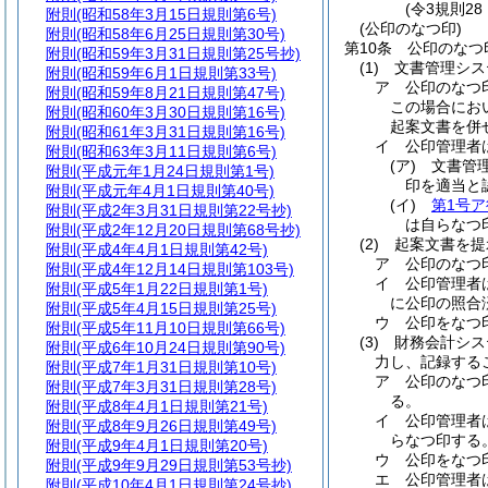
(令3規則2
附則
(昭和58年3月15日規則第6号)
(公印のなつ印)
附則
(昭和58年6月25日規則第30号)
第10条
公印のなつ
附則
(昭和59年3月31日規則第25号抄)
(1)
文書管理シス
附則
(昭和59年6月1日規則第33号)
ア
公印のなつ
附則
(昭和59年8月21日規則第47号)
この場合にお
附則
(昭和60年3月30日規則第16号)
起案文書を併
附則
(昭和61年3月31日規則第16号)
イ
公印管理者
附則
(昭和63年3月11日規則第6号)
(ア)
文書管
附則
(平成元年1月24日規則第1号)
印を適当と
附則
(平成元年4月1日規則第40号)
(イ)
第1号
附則
(平成2年3月31日規則第22号抄)
は自らなつ
附則
(平成2年12月20日規則第68号抄)
(2)
起案文書を提
附則
(平成4年4月1日規則第42号)
ア
公印のなつ
附則
(平成4年12月14日規則第103号)
イ
公印管理者
附則
(平成5年1月22日規則第1号)
に公印の照合
附則
(平成5年4月15日規則第25号)
ウ
公印をなつ
附則
(平成5年11月10日規則第66号)
(3)
財務会計シス
附則
(平成6年10月24日規則第90号)
力し、記録する
附則
(平成7年1月31日規則第10号)
ア
公印のなつ
附則
(平成7年3月31日規則第28号)
る。
附則
(平成8年4月1日規則第21号)
イ
公印管理者
附則
(平成8年9月26日規則第49号)
らなつ印する
附則
(平成9年4月1日規則第20号)
ウ
公印をなつ
附則
(平成9年9月29日規則第53号抄)
エ
公印管理者
附則
(平成10年4月1日規則第24号抄)