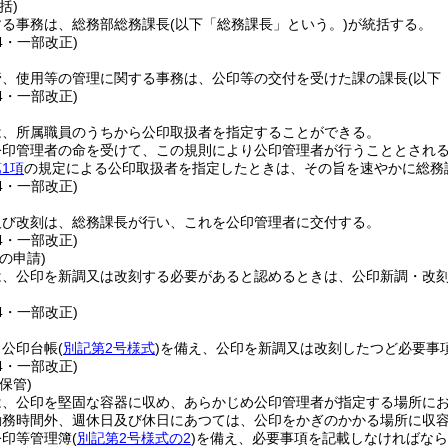
括)
する事務は、総務部総務課長
(以下「総務課長」という。)
が統括する。
24・一部改正)
管、使用等の管理に関する事務は、公印等の交付を受けた課の課長
(以下
24・一部改正)
は、所属職員のうちから公印取扱者を指定することができる。
公印管理者の命を受けて、この規則により公印管理者が行うこととされ
1項
の規定による公印取扱者を指定したときは、その旨を速やかに総務
24・一部改正)
及び改刻は、総務課長が行い、これを公印管理者に交付する。
24・一部改正)
の申請)
は、公印を新調又は改刻する必要があると認めるときは、公印新調・改
24・一部改正)
、公印台帳
(
別記第2号様式
)
を備え、公印を新調又は改刻したつど必要事
24・一部改正)
保管)
は、公印を堅固な容器に収め、あらかじめ公印管理者が指定する場所に
勤務時間外、週休日及び休日にあつては、公印をかぎのかかる場所に収
公印等管理簿
(
別記第2号様式の2
)
を備え、必要事項を記載しなければなら