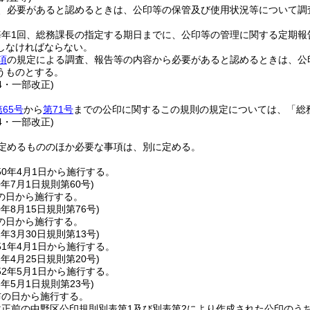
、必要があると認めるときは、公印等の保管及び使用状況等について調
毎年1回、総務課長の指定する期日までに、公印等の管理に関する定期報
しなければならない。
項
の規定による調査、報告等の内容から必要があると認めるときは、公
うものとする。
24・一部改正)
第65号
から
第71号
までの公印に関するこの規則の規定については、「総
24・一部改正)
定めるもののほか必要な事項は、別に定める。
0年4月1日から施行する。
0年7月1日
規則第60号)
の日から施行する。
0年8月15日
規則第76号)
の日から施行する。
1年3月30日
規則第13号)
1年4月1日から施行する。
2年4月25日
規則第20号)
2年5月1日から施行する。
3年5月1日
規則第23号)
布の日から施行する。
正前の中野区公印規則別表第1及び別表第2により作成された公印のう